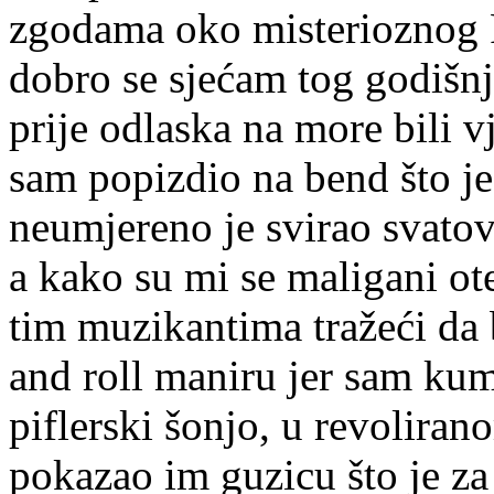
zgodama oko misterioznog 
dobro se sjećam tog godišn
prije odlaska na more bili 
sam popizdio na bend što je 
neumjereno je svirao svato
a kako su mi se maligani ot
tim muzikantima tražeći da 
and roll maniru jer sam ku
piflerski šonjo, u revoliran
pokazao im guzicu što je za