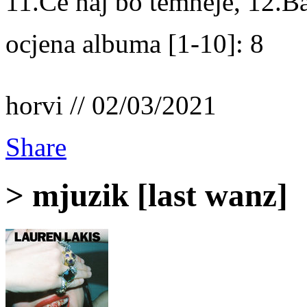
11.Če naj bo temneje, 12.Ba
ocjena albuma [1-10]: 8
horvi // 02/03/2021
Share
> mjuzik [last wanz]