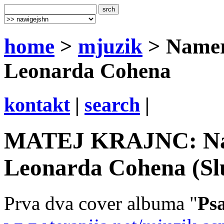
home
>
mjuzik
> Namerj
Leonarda Cohena
kontakt
|
search
|
MATEJ KRAJNC: Name
Leonarda Cohena (Slu
Prva dva cover albuma "
Psa