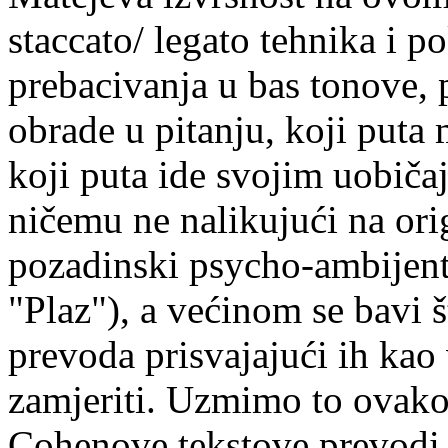
staccato/ legato tehnika i p
prebacivanja u bas tonove,
obrade u pitanju, koji puta
koji puta ide svojim uobič
ničemu ne nalikujući na orig
pozadinski psycho-ambijenti
"Plaz"), a većinom se bavi š
prevoda prisvajajući ih kao 
zamjeriti. Uzmimo to ovako:
Cohenove tekstove prevodi n