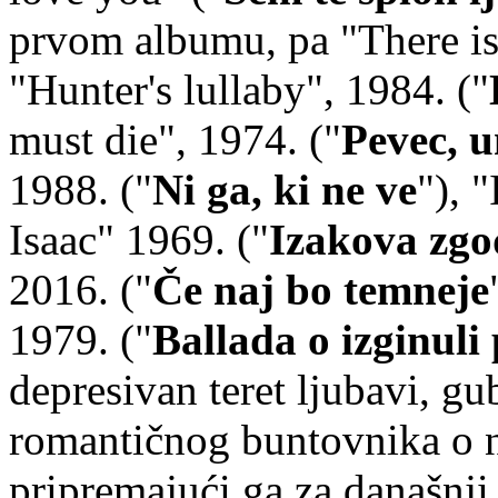
prvom albumu, pa "There is
"Hunter's lullaby", 1984. ("
must die", 1974. ("
Pevec, 
1988. ("
Ni ga, ki ne ve
"), 
Isaac" 1969. ("
Izakova zg
2016. ("
Če naj bo temneje
1979. ("
Ballada o izginuli
depresivan teret ljubavi, g
romantičnog buntovnika o 
pripremajući ga za današnji 