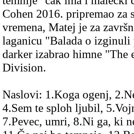
temnije" čak ima i malecki 
Cohen 2016. pripremao za s
vremena, Matej je za završn
laganicu "Balada o izginuli 
darker izabrao himne "The 
Division.
Naslovi: 1.Koga ogenj, 2.Ne
4.Sem te sploh ljubil, 5.Vo
7.Pevec, umri, 8.Ni ga, ki 