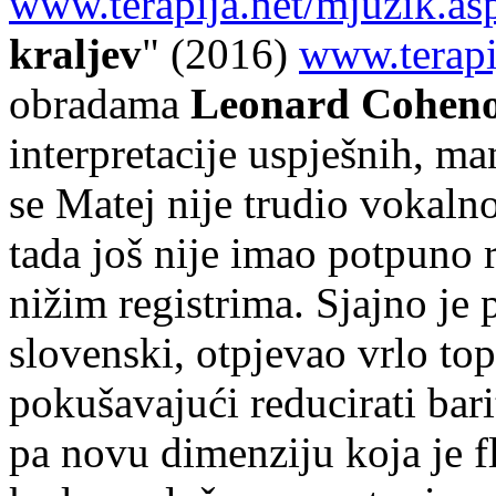
www.terapija.net/mjuzik.a
kraljev
" (2016)
www.terapi
obradama
Leonard Cohen
interpretacije uspješnih, m
se Matej nije trudio vokalno
tada još nije imao potpuno 
nižim registrima. Sjajno je
slovenski, otpjevao vrlo to
pokušavajući reducirati bari
pa novu dimenziju koja je fl