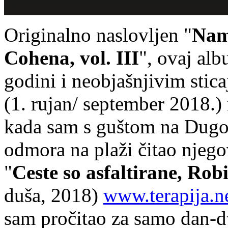
Originalno naslovljen "
Nam
Cohena, vol. III
", ovaj al
godini i neobjašnjivim stic
(1. rujan/ september 2018.)
kada sam s guštom na Dugo
odmora na plaži čitao njego
"
Ceste so asfaltirane, Rob
duša, 2018)
www.terapija.n
sam pročitao za samo dan-d