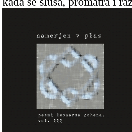
kada se sluša, promatra i ra