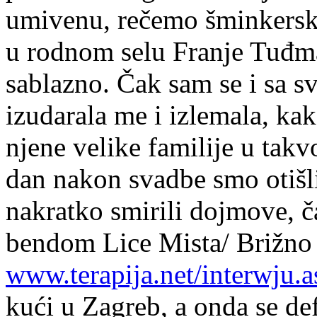
umivenu, rečemo šminkers
u rodnom selu Franje Tuđma
sablazno. Čak sam se i sa 
izudarala me i izlemala, ka
njene velike familije u tak
dan nakon svadbe smo otišl
nakratko smirili dojmove, č
bendom Lice Mista/ Brižno 
www.terapija.net/interwju
kući u Zagreb, a onda se de