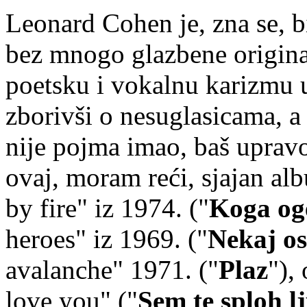
Leonard Cohen je, zna se, b
bez mnogo glazbene original
poetsku i vokalnu karizmu 
zborivši o nesuglasicama, a
nije pojma imao, baš upravo
ovaj, moram reći, sjajan a
by fire" iz 1974. ("
Koga og
heroes" iz 1969. ("
Nekaj o
avalanche" 1971. ("
Plaz
"),
love you" ("
Sem te sploh lj