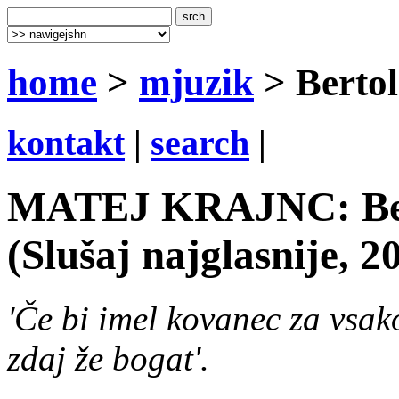
home
>
mjuzik
> Bertol
kontakt
|
search
|
MATEJ KRAJNC: Bert
(Slušaj najglasnije, 2
'Če bi imel kovanec za vsako
zdaj že bogat'.