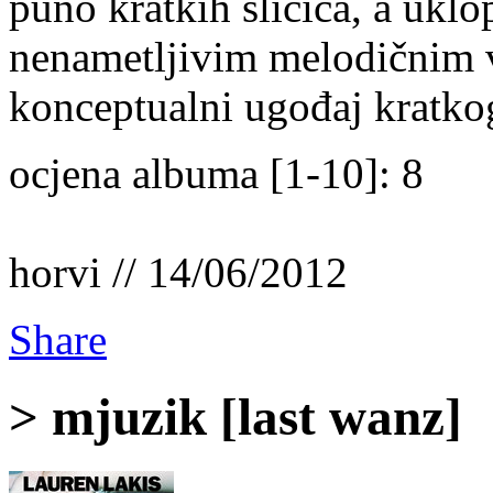
puno kratkih sličica, a ukl
nenametljivim melodičnim v
konceptualni ugođaj kratko
ocjena albuma [1-10]: 8
horvi // 14/06/2012
Share
> mjuzik [last wanz]