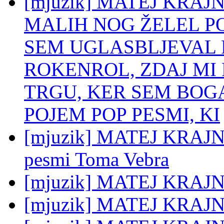
[mjuzik] MATEJ KRAJN
MALIH NOG ŽELEL POS
SEM UGLASBLJEVAL P
ROKENROL, ZDAJ MI 
TRGU, KER SEM BOGA
POJEM POP PESMI, KI
[mjuzik] MATEJ KRAJNC: 
pesmi Toma Vebra
[mjuzik] MATEJ KRAJNC
[mjuzik] MATEJ KRAJN