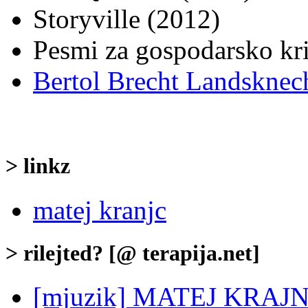
Storyville (2012)
Pesmi za gospodarsko kr
Bertol Brecht Landsknec
> linkz
matej kranjc
> rilejted? [@ terapija.net]
[mjuzik] MATEJ KRAJNC