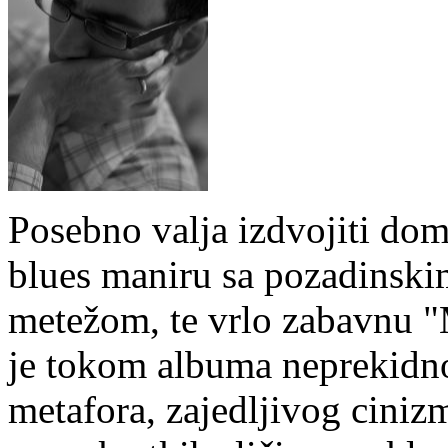
Posebno valja izdvojiti domi
blues maniru sa pozadinski
metežom, te vrlo zabavnu "M
je tokom albuma neprekidn
metafora, zajedljivog cinizm