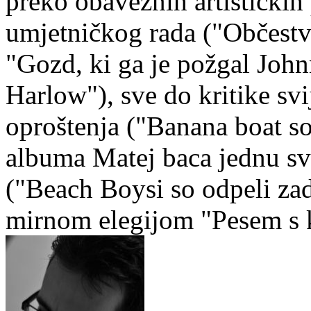
preko obaveznih artističkih 
umjetničkog rada ("Občestv
"Gozd, ki ga je požgal Joh
Harlow"), sve do kritike sv
oproštenja ("Banana boat 
albuma Matej baca jednu sv
("Beach Boysi so odpeli zad
mirnom elegijom "Pesem s k