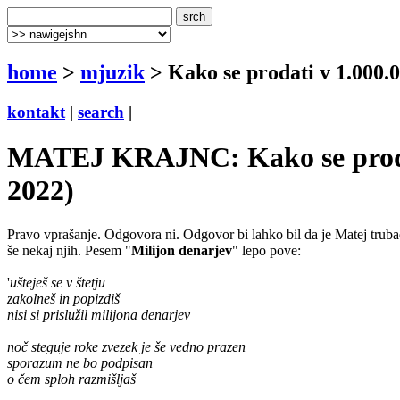
home
>
mjuzik
> Kako se prodati v 1.000.0
kontakt
|
search
|
MATEJ KRAJNC: Kako se prodati 
2022)
Pravo vprašanje. Odgovora ni. Odgovor bi lahko bil da je Matej trub
še nekaj njih. Pesem "
Milijon denarjev
" lepo pove:
'
ušteješ se v štetju
zakolneš in popizdiš
nisi si prislužil milijona denarjev
noč steguje roke zvezek je še vedno prazen
sporazum ne bo podpisan
o čem sploh razmišljaš