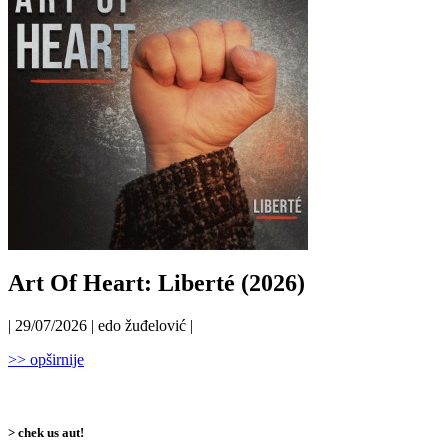
Art Of Heart: Liberté (2026)
| 29/07/2026 | edo žuđelović |
>> opširnije
> chek us aut!