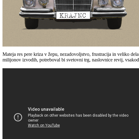
Mateja res pere kriza v žepu, nezadovoljstvo, frustracija in veliko del
milijonov izvodih, potreboval bi svetovni trg, naslovnice revij, vsako