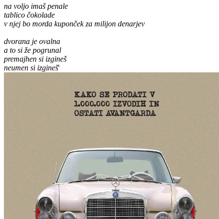
na voljo imaš penale
tablico čokolade
v njej bo morda kuponček za milijon denarjev
dvorana je ovalna
a to si že pogrunal
premajhen si izgineš
neumen si izgineš
'