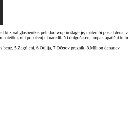
rad bi zbral glasbenike, peli doo wop in šlagerje, materi bi poslal denar 
 patetiku, niti popačenj ni naredil. Ni dolgočasen, ampak apatični in tr
 benz, 5.Zagrljeni, 6.Otilija, 7.Očetov praznik, 8.Milijon denarjev