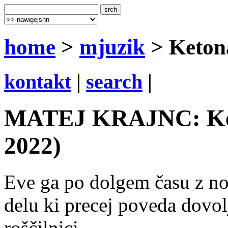
home
>
mjuzik
> Keton
kontakt
|
search
|
MATEJ KRAJNC: Keton
2022)
Eve ga po dolgem času z 
delu ki precej poveda dovo
roščilnici.