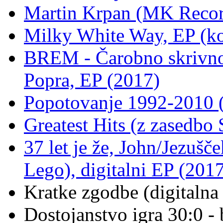
Martin Krpan (MK Records
Milky White Way, EP (ko
BREM - Čarobno skrivno
Popra, EP (2017)
Popotovanje 1992-2010 
Greatest Hits (z zasedb
37 let je že, John/Jezuš
Lego), digitalni EP (201
Kratke zgodbe (digitalna 
Dostojanstvo igra 30:0 -