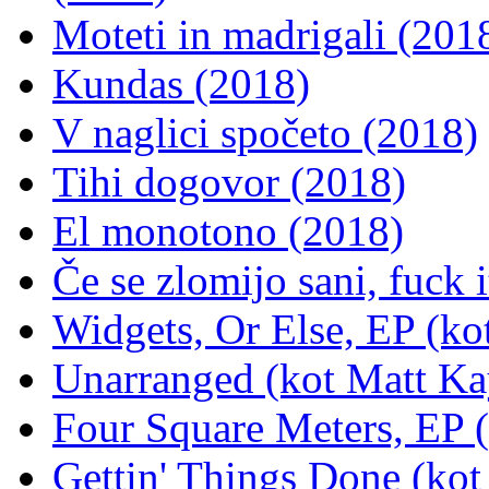
Moteti in madrigali (201
Kundas (2018)
V naglici spočeto (2018)
Tihi dogovor (2018)
El monotono (2018)
Če se zlomijo sani, fuck i
Widgets, Or Else, EP (ko
Unarranged (kot Matt Ka
Four Square Meters, EP 
Gettin' Things Done (kot