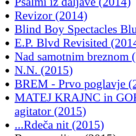
Psalmi iz daljave (2014)
Revizor (2014)
Blind Boy Spectacles Blu
E.P. Blvd Revisited (201
Nad samotnim breznom 
N.N. (2015)
BREM - Prvo poglavje (
MATEJ KRAJNC in GOR
agitator (2015)
...Rdeča nit (2015)