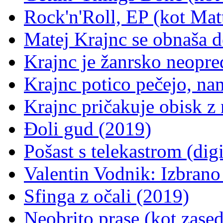
Rock'n'Roll, EP (kot Mat
Matej Krajnc se obnaša d
Krajnc je žanrsko neopre
Krajnc potico pečejo, na
Krajnc pričakuje obisk z 
Đoli gud (2019)
Pošast s telekastrom (dig
Valentin Vodnik: Izbran
Sfinga z očali (2019)
Neobrito prase (kot zase