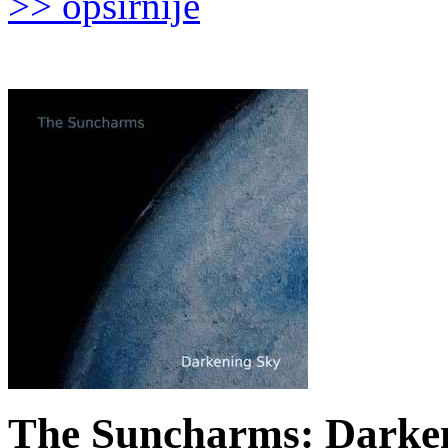
>> opširnije
The Suncharms: Darken