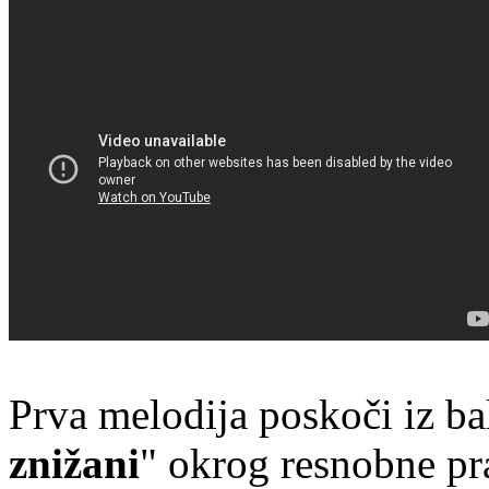
Prva melodija poskoči iz ba
znižani
" okrog resnobne pra