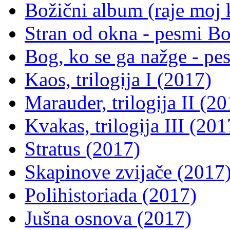
Božični album (raje moj 
Stran od okna - pesmi B
Bog, ko se ga nažge - p
Kaos, trilogija I (2017)
Marauder, trilogija II (2
Kvakas, trilogija III (201
Stratus (2017)
Skapinove zvijače (2017
Polihistoriada (2017)
Jušna osnova (2017)