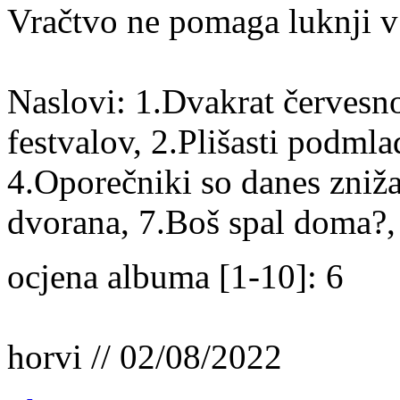
Vračtvo ne pomaga luknji v
Naslovi: 1.Dvakrat červesno
festvalov, 2.Plišasti podml
4.Oporečniki so danes zniž
dvorana, 7.Boš spal doma?, 
ocjena albuma [1-10]: 6
horvi // 02/08/2022