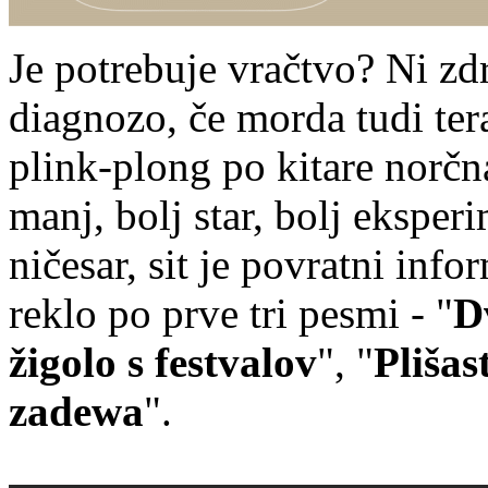
Je potrebuje vračtvo? Ni zd
diagnozo, če morda tudi ter
plink-plong po kitare norčna
manj, bolj star, bolj ekspe
ničesar, sit je povratni info
reklo po prve tri pesmi - "
D
žigolo s festvalov
", "
Pliša
zadewa
".