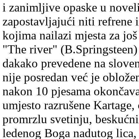
i zanimljive opaske u nove
zapostavljajući niti refrene
kojima nailazi mjesta za još
"The river" (B.Springsteen) 
dakako prevedene na sloven
nije posredan već je oblože
nakon 10 pjesama okončava
umjesto razrušene Kartage, 
promrzlu svetinju, beskućni
ledenog Boga nadutog lica, 