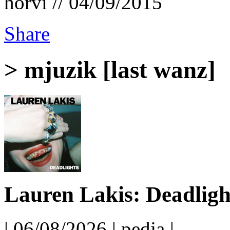
horvi // 04/09/2015
Share
> mjuzik [last wanz]
Lauren Lakis: Deadligh
| 06/08/2026 | pedja |