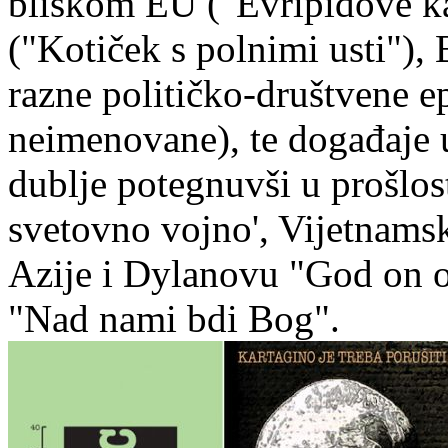
bliskom EU ("Evripidove k
("Kotiček s polnimi usti"),
razne političko-društvene 
neimenovane), te događaje u 
dublje potegnuvši u prošlos
svetovno vojno', Vijetnamsk
Azije i Dylanovu "God on o
"Nad nami bdi Bog".