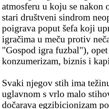
atmosferu u koju se nakon 
stari društveni sindrom neo
poigrava poput šefa koji up
igračima u meču protiv neča
"Gospod igra fuzbal"), opet 
konzumerizam, biznis i kapi
Svaki njegov stih ima težinu
uglavnom s vrlo malo stiho
dočarava egzibicionizam pov