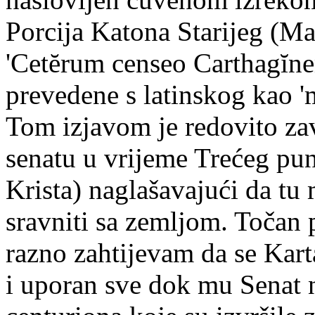
Porcija Katona Starijeg (M
'Cetĕrum censeo Carthagĭne
prevedene s latinskog kao 'm
Tom izjavom je redovito za
senatu u vrijeme Trećeg pun
Krista) naglašavajući da tu
sravniti sa zemljom. Točan 
razno zahtijevam da se Karta
i uporan sve dok mu Senat n