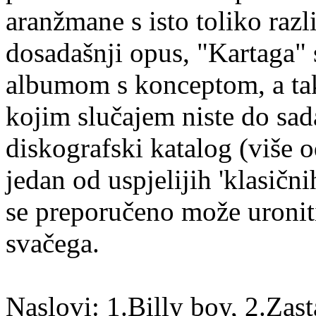
aranžmane s isto toliko razl
dosadašnji opus, "Kartaga" 
albumom s konceptom, a tak
kojim slučajem niste do sa
diskografski katalog (više 
jedan od uspjelijih 'klasičn
se preporučeno može uroniti
svačega.
Naslovi: 1.Billy boy, 2.Zast