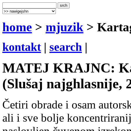
home
>
mjuzik
> Kartag
kontakt
|
search
|
MATEJ KRAJNC: Karta
(Slušaj najghlasnije, 
Četiri obrade i osam autorsk
ali i sve bolje koncentrirani
naslovljen čuvenom izreko