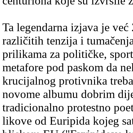
centuriona koje su izvršile 
Ta legendarna izjava je već
različitih tenzija i tumačen
prilikama za političke, spor
metafore pod paskom da nek
krucijalnog protivnika treb
novome albumu dobrim dije
tradicionalno protestno poe
likove od Euripida kojeg sa