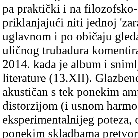
pa praktički i na filozofsko
priklanjajući niti jednoj 'za
uglavnom i po običaju gleda
uličnog trubadura komentir
2014. kada je album i snimlj
literature (13.XII). Glazben
akustičan s tek ponekim am
distorzijom (i usnom harmo
eksperimentalnijeg poteza, 
ponekim skladbama pretvori