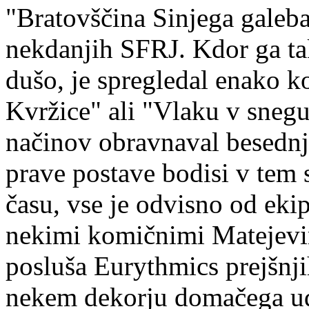
"Bratovščina Sinjega galeba
nekdanjih SFRJ. Kdor ga ta
dušo, je spregledal enako k
Kvržice" ali "Vlaku v snegu
načinov obravnaval besednja
prave postave bodisi v te
času, vse je odvisno od ekip
nekimi komičnimi Matejevi
posluša Eurythmics prejšnji
nekem dekorju domačega udo