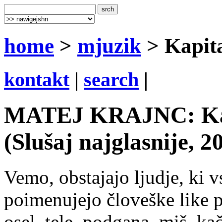
home
>
mjuzik
> Kapita
kontakt
|
search
|
MATEJ KRAJNC: Kapi
(Slušaj najglasnije, 2
Vemo, obstajajo ljudje, ki v
poimenujejo človeške like po
osel, tele, podgana, miš, ka