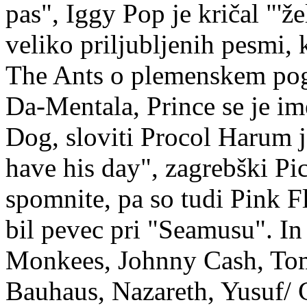
pas", Iggy Pop je kričal "'žel
veliko priljubljenih pesmi
The Ants o plemenskem pogl
Da-Mentala, Prince se je 
Dog, sloviti Procol Harum 
have his day", zagrebški Pic
spomnite, pa so tudi Pink Flo
bil pevec pri "Seamusu". In
Monkees, Johnny Cash, Tom
Bauhaus, Nazareth, Yusuf/ 