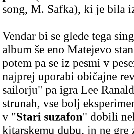
song, M. Safka), ki je bila 
Vendar bi se glede tega singl
album še eno Matejevo stand
potem pa se iz pesmi v pese
najprej uporabi običajne r
sailorju" pa igra Lee Ranald
strunah, vse bolj eksperime
v "
Stari suzafon
" dobili n
kitarskemu dubu, in ne gre