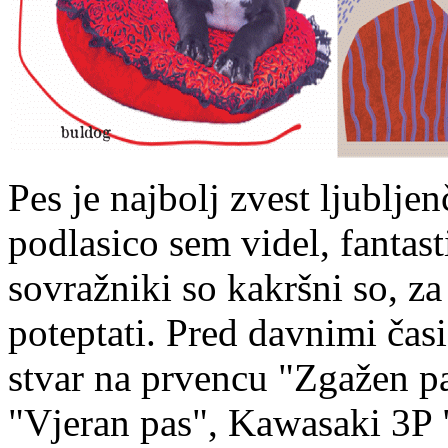
Pes je najbolj zvest ljubljen
podlasico sem videl, fantasti
sovražniki so kakršni so, za 
poteptati. Pred davnimi čas
stvar na prvencu "Zgažen pa
"Vjeran pas", Kawasaki 3P "