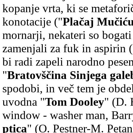
kopanje vrta, ki se metafori
konotacije ("
Plačaj Mučić
mornarji, nekateri so bogati
zamenjali za fuk in aspirin (
bi radi zapeli narodno pesem
"
Bratovščina Sinjega gale
spodobi, in več tem je obdel
uvodna "
Tom Dooley
" (D. 
window - washer man, Barr
ptica
" (O. Pestner-M. Petan