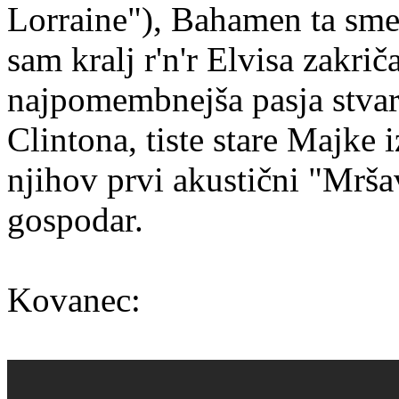
Lorraine"), Bahamen ta smeš
sam kralj r'n'r Elvisa zakr
najpomembnejša pasja stva
Clintona, tiste stare Majke 
njihov prvi akustični "Mršav
gospodar.
Kovanec: