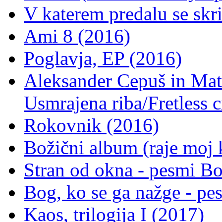
V katerem predalu se skr
Ami 8 (2016)
Poglavja, EP (2016)
Aleksander Cepuš in Mate
Usmrajena riba/Fretless c
Rokovnik (2016)
Božični album (raje moj 
Stran od okna - pesmi B
Bog, ko se ga nažge - p
Kaos, trilogija I (2017)