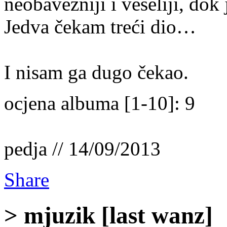
neobavezniji i veseliji, dok
Jedva čekam treći dio…
I nisam ga dugo čekao.
ocjena albuma [1-10]: 9
pedja // 14/09/2013
Share
> mjuzik [last wanz]