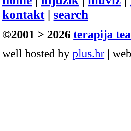
home
|
mjuzik
|
muviz
|
kontakt
|
search
©2001 > 2026
terapija te
well hosted by
plus.hr
| we