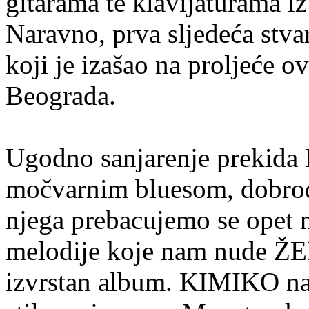
gitarama te klavijaturama
Naravno, prva sljedeća stva
koji je izašao na proljeće o
Beograda.
Ugodno sanjarenje preki
močvarnim bluesom, dobrod
njega prebacujemo se opet 
melodije koje nam nude ŽEN
izvrstan album. KIMIKO n