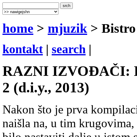
home
>
mjuzik
> Bistro
kontakt
|
search
|
RAZNI IZVOĐAČI: Bi
2 (d.i.y., 2013)
Nakon što je prva kompilaci
naišla na, u tim krugovima,
bilo nastaviti dalje u istom