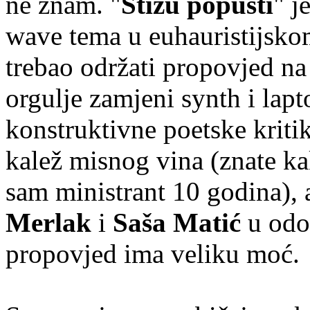
ne znam. "
Stižu popusti
" j
wave tema u euhauristijsko
trebao održati propovjed na 
orgulje zamjeni synth i lapt
konstruktivne poetske kritike
kalež misnog vina (znate ka
sam ministrant 10 godina),
Merlak
i
Saša Matić
u odo
propovjed ima veliku moć.