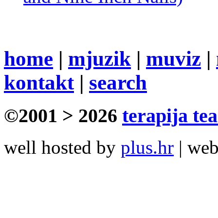
home
|
mjuzik
|
muviz
|
kontakt
|
search
©2001 > 2026
terapija te
well hosted by
plus.hr
| we