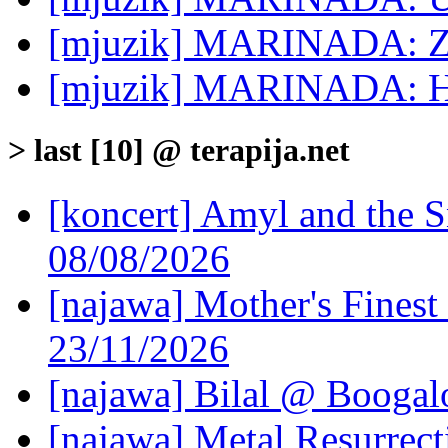
[mjuzik] MARINADA: Za
[mjuzik] MARINADA: H
> last [10] @ terapija.net
[koncert] Amyl and the S
08/08/2026
[najawa] Mother's Fines
23/11/2026
[najawa] Bilal @ Boogal
[najawa] Metal Resurrec