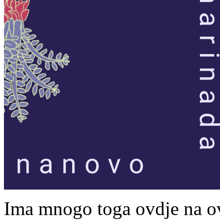
Ima mnogo toga ovdje na ov