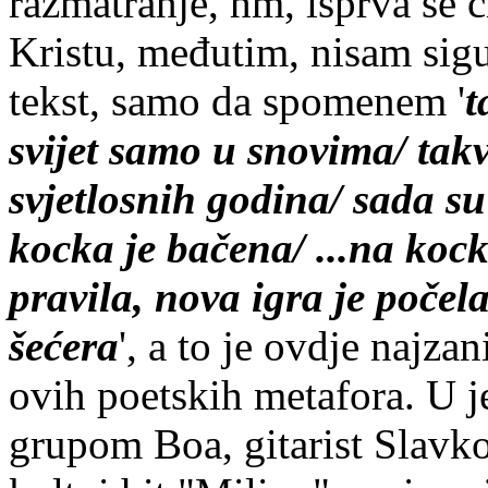
razmatranje, hm, isprva se č
Kristu, međutim, nisam sigu
tekst, samo da spomenem '
t
svijet samo u snovima/ takv
svjetlosnih godina/ sada su
kocka je bačena/ ...na kocki
pravila, nova igra je počela/
šećera
', a to je ovdje najza
ovih poetskih metafora. U 
grupom Boa, gitarist Slavko