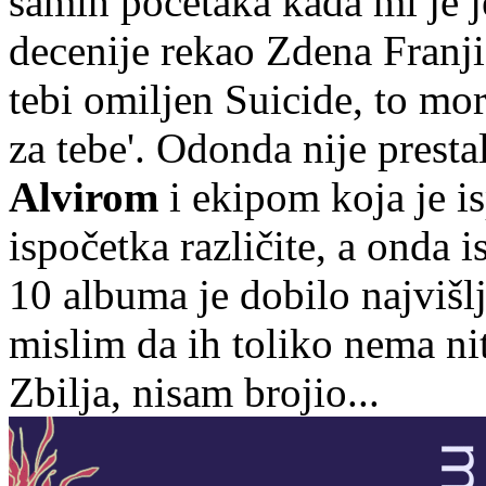
samih početaka kada mi je j
decenije rekao Zdena Franji
tebi omiljen Suicide, to mor
za tebe'. Odonda nije prest
Alvirom
i ekipom koja je is
ispočetka različite, a onda 
10 albuma je dobilo najviš
mislim da ih toliko nema ni
Zbilja, nisam brojio...