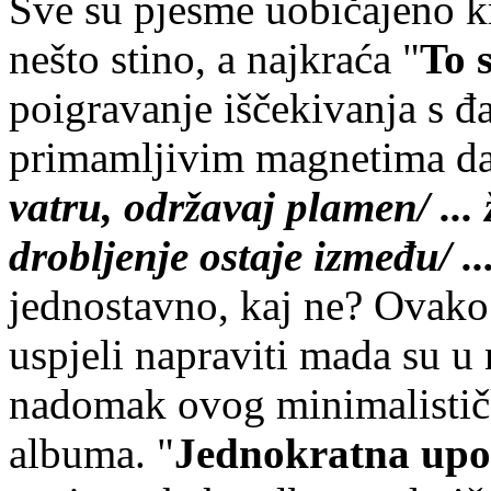
Sve su pjesme uobičajeno k
nešto stino, a najkraća "
To 
poigravanje iščekivanja s 
primamljivim magnetima da 
vatru, održavaj plamen/ ... ž
drobljenje ostaje između/ ..
jednostavno, kaj ne? Ovako 
uspjeli napraviti mada su u
nadomak ovog minimalistič
albuma. "
Jednokratna upo