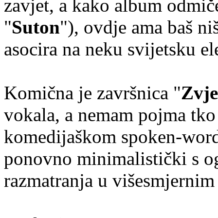
zavjet, a kako album odmič
"
Suton
"), ovdje ama baš niš
asocira na neku svijetsku el
Komična je završnica "
Zvj
vokala, a nemam pojma tko 
komedijaškom spoken-word/
ponovno minimalistički s 
razmatranja u višesmjernim 