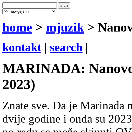
home
>
mjuzik
> Nano
kontakt
|
search
|
MARINADA: Nanovo (S
2023)
Znate sve. Da je Marinada n
dvije godine i onda su 2023
po redu se može skinuti O