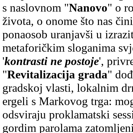
s naslovnom "
Nanovo
" o r
života, o onome što nas čin
ponaosob uranjavši u izrazit
metaforičkim sloganima svj
'
kontrasti ne postoje
', priv
"
Revitalizacija grada
" dođ
gradskoj vlasti, lokalnim d
ergeli s Markovog trga: mog
odsviraju proklamatski sess
gordim parolama zatomljeni