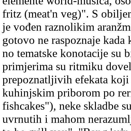
elemente world-musica, os
fritz (meat'n veg)". S obil
je vođen raznolikim aranžm
gotovo ne raspoznaje kada k
no tematske konotacije su b
primjerima su ritmiku dovel
prepoznatljivih efekata koji
kuhinjskim priborom po rerni
fishcakes"), neke skladbe su
uvrnutih i mahom nerazumlj