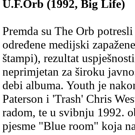
U.F.Orb (1992, Big Life)
Premda su The Orb potresli k
određene medijski zapažene 
štampi), rezultat uspješnost
neprimjetan za široku javn
debi albuma. Youth je nako
Paterson i 'Trash' Chris Wes
radom, te u svibnju 1992. o
pjesme "Blue room" koja na