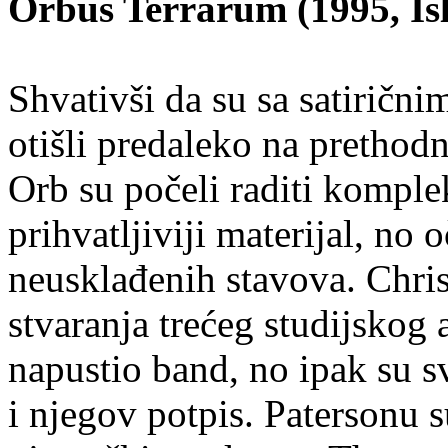
Orbus Terrarum (1995, Is
Shvativši da su sa satiričn
otišli predaleko na pretho
Orb su počeli raditi komplek
prihvatljiviji materijal, no
neusklađenih stavova. Chri
stvaranja trećeg studijsko
napustio band, no ipak su 
i njegov potpis. Patersonu s