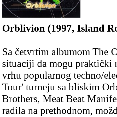
Orblivion (1997, Island R
Sa četvrtim albumom The Or
situaciji da mogu praktički 
vrhu popularnog techno/elec
Tour' turneju sa bliskim Or
Brothers, Meat Beat Manifes
radila na prethodnom, možd