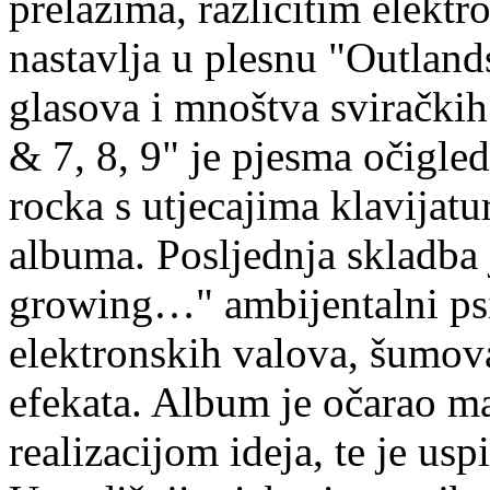
prelazima, različitim elekt
nastavlja u plesnu "Outland
glasova i mnoštva sviračkih
& 7, 8, 9" je pjesma očigled
rocka s utjecajima klavijatu
albuma. Posljednja skladba j
growing…" ambijentalni ps
elektronskih valova, šumova
efekata. Album je očarao m
realizacijom ideja, te je u