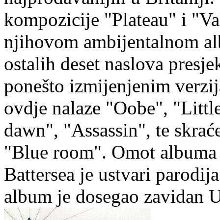
kompozicije "Plateau" i "Va
njihovom ambijentalnom al
ostalih deset naslova presj
ponešto izmijenjenim verzi
ovdje nalaze "Oobe", "Little
dawn", "Assassin", te skrać
"Blue room". Omot albuma 
Battersea je ustvari parodi
album je dosegao zavidan 