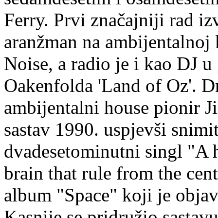
Ferry. Prvi značajniji rad i
aranžman na ambijentalnoj k
Noise, a radio je i kao DJ 
Oakenfolda 'Land of Oz'. D
ambijentalni house pionir J
sastav 1990. uspjevši snimit
dvadesetominutni singl "A 
brain that rule from the cent
album "Space" koji je obja
Kasnije se pridružio sastav