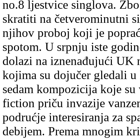
no.8 ljestvice singlova. Zb
skratiti na četverominutni s
njihov proboj koji je popra
spotom. U srpnju iste godi
dolazi na iznenađujući UK n
kojima su dojučer gledali u
sedam kompozicija koje su 
fiction priču invazije vanze
podrućje interesiranja za sp
debijem. Prema mnogim krit