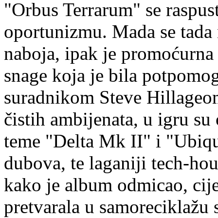
"Orbus Terrarum" se raspust
oportunizmu. Mada se tada 
naboja, ipak je promoćurna 
snage koja je bila potpomo
suradnikom Steve Hillageom
čistih ambijenata, u igru su
teme "Delta Mk II" i "Ubiq
dubova, te laganiji tech-ho
kako je album odmicao, cij
pretvarala u samoreciklažu