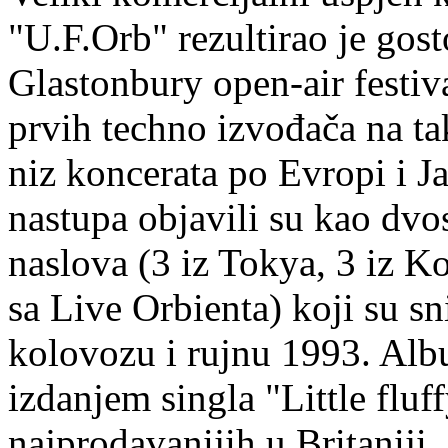
"U.F.Orb" rezultirao je go
Glastonbury open-air festiv
prvih techno izvođača na ta
niz koncerata po Evropi i Ja
nastupa objavili su kao dvo
naslova (3 iz Tokya, 3 iz K
sa Live Orbienta) koji su sn
kolovozu i rujnu 1993. Alb
izdanjem singla "Little fluf
najprodavanijih u Britaniji