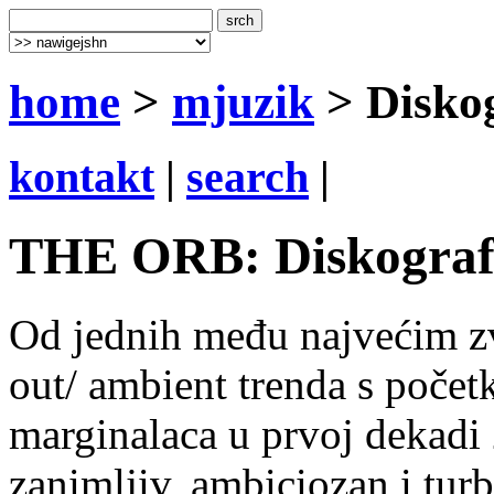
home
>
mjuzik
> Diskog
kontakt
|
search
|
THE ORB: Diskografi
Od jednih među najvećim zv
out/ ambient trenda s počet
marginalaca u prvoj dekadi 
zanimljiv, ambiciozan i turb