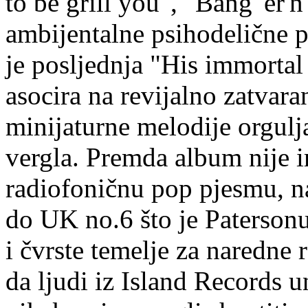
to be grill you", "Bang 'er'n
ambijentalne psihodelične p
je posljednja "His immortal
asocira na revijalno zatvara
minijaturne melodije orgulj
vergla. Premda album nije 
radiofoničnu pop pjesmu, na
do UK no.6 što je Patersonu
i čvrste temelje za naredne 
da ljudi iz Island Records 