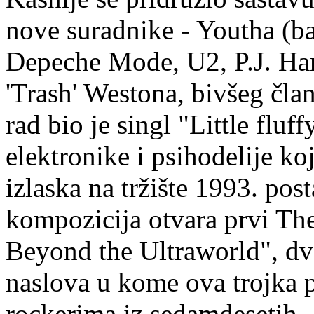
nove suradnike - Youtha (ba
Depeche Mode, U2, P.J. Harv
'Trash' Westona, bivšeg čla
rad bio je singl "Little flu
elektronike i psihodelije k
izlaska na tržište 1993. po
kompozicija otvara prvi Th
Beyond the Ultraworld", dv
naslova u kome ova trojka 
rockerima iz sedamdesetih 