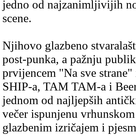
jedno od najzanimljivijih 
scene.
Njihovo glazbeno stvaralašt
post-punka, a pažnju publi
prvijencem "Na sve strane" 
SHIP-a, TAM TAM-a i Beerfe
jednom od najljepših antički
večer ispunjenu vrhunskom 
glazbenim izričajem i pjesm