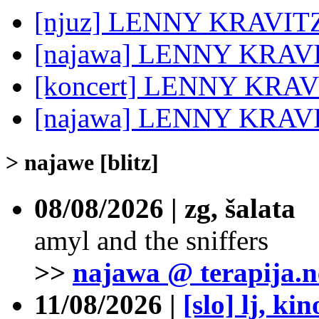
[njuz] LENNY KRAVITZ 
[najawa] LENNY KRAVIT
[koncert] LENNY KRAVIT
[najawa] LENNY KRAVI
> najawe [blitz]
08/08/2026 | zg, šalata
amyl and the sniffers
>>
najawa @ terapija.n
11/08/2026 |
[slo] lj, ki