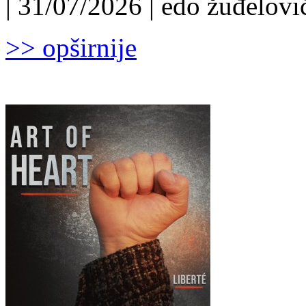
| 31/07/2026 | edo žuđelović
>> opširnije