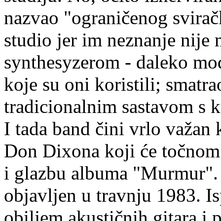
nazvao "ograničenog svirač
studio jer im neznanje nije
synthesyzerom - daleko mo
koje su oni koristili; smatr
tradicionalnim sastavom s k
I tada band čini vrlo važan 
Don Dixona koji će točnom 
i glazbu albuma "Murmur". 
objavljen u travnju 1983. Is
obiljem akustičnih gitara i