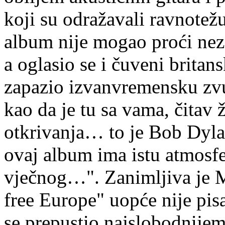
koji su odražavali ravnote
album nije mogao proći nez
a oglasio se i čuveni britans
zapazio izvanvremensku zv
kao da je tu sa vama, čitav 
otkrivanja… to je Bob Dyla
ovaj album ima istu atmosf
vječnog…". Zanimljiva je M
free Europe" uopće nije pis
se prepustio najslobodnijem