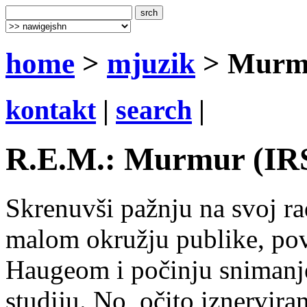
home
>
mjuzik
> Murm
kontakt
|
search
|
R.E.M.: Murmur (IRS
Skrenuvši pažnju na svoj ra
malom okružju publike, pov
Haugeom i počinju snimanj
studiju. No, očito iznervira