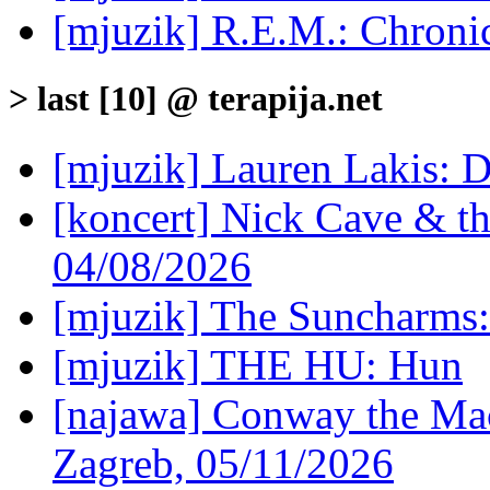
[mjuzik] R.E.M.: Chron
> last [10] @ terapija.net
[mjuzik] Lauren Lakis: D
[koncert] Nick Cave & t
04/08/2026
[mjuzik] The Suncharms
[mjuzik] THE HU: Hun
[najawa] Conway the Mac
Zagreb, 05/11/2026