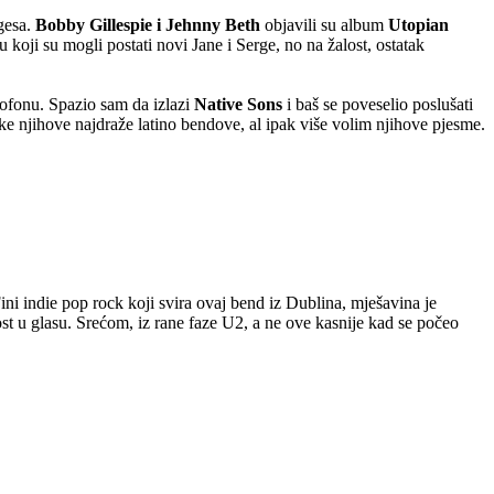
agesa.
Bobby Gillespie i Jehnny Beth
objavili su album
Utopian
oji su mogli postati novi Jane i Serge, no na žalost, ostatak
mofonu. Spazio sam da izlazi
Native Sons
i baš se poveselio poslušati
ke njihove najdraže latino bendove, al ipak više volim njihove pjesme.
ni indie pop rock koji svira ovaj bend iz Dublina, mješavina je
st u glasu. Srećom, iz rane faze U2, a ne ove kasnije kad se počeo