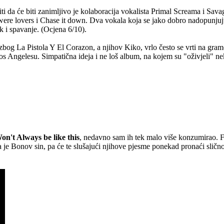
i da će biti zanimljivo je kolaboracija vokalista Primal Screama i Sav
ere lovers i Chase it down. Dva vokala koja se jako dobro nadopunjuju k
ak i spavanje. (Ocjena 6/10).
bog La Pistola Y El Corazon, a njihov Kiko, vrlo često se vrti na gra
s Angelesu. Simpatična ideja i ne loš album, na kojem su "oživjeli" ne
Won't Always be like this
, nedavno sam ih tek malo više konzumirao. Fi
je Bonov sin, pa će te slušajući njihove pjesme ponekad pronaći slično