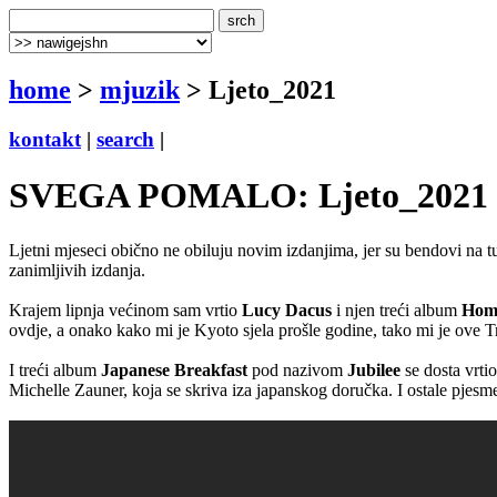
home
>
mjuzik
> Ljeto_2021
kontakt
|
search
|
SVEGA POMALO: Ljeto_2021 (S
Ljetni mjeseci obično ne obiluju novim izdanjima, jer su bendovi na tur
zanimljivih izdanja.
Krajem lipnja većinom sam vrtio
Lucy Dacus
i njen treći album
Hom
ovdje, a onako kako mi je Kyoto sjela prošle godine, tako mi je ove 
I treći album
Japanese Breakfast
pod nazivom
Jubilee
se dosta vrti
Michelle Zauner, koja se skriva iza japanskog doručka. I ostale pjesm