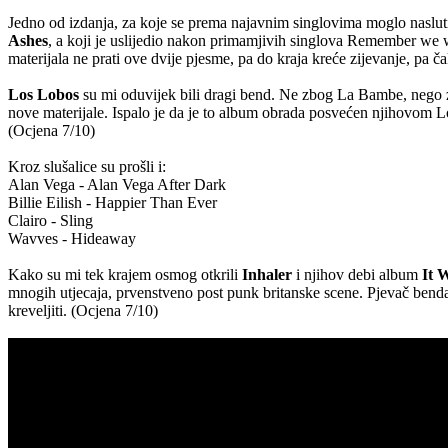
Jedno od izdanja, za koje se prema najavnim singlovima moglo naslutit
Ashes
, a koji je uslijedio nakon primamjivih singlova Remember we w
materijala ne prati ove dvije pjesme, pa do kraja kreće zijevanje, pa č
Los Lobos
su mi oduvijek bili dragi bend. Ne zbog La Bambe, nego z
nove materijale. Ispalo je da je to album obrada posvećen njihovom Lo
(Ocjena 7/10)
Kroz slušalice su prošli i:
Alan Vega - Alan Vega After Dark
Billie Eilish - Happier Than Ever
Clairo - Sling
Wavves - Hideaway
Kako su mi tek krajem osmog otkrili
Inhaler
i njihov debi album
It 
mnogih utjecaja, prvenstveno post punk britanske scene. Pjevač benda 
kreveljiti. (Ocjena 7/10)