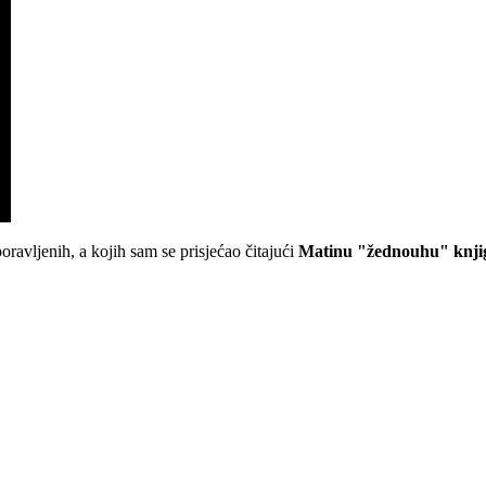
avljenih, a kojih sam se prisjećao čitajući
Matinu "žednouhu" knji