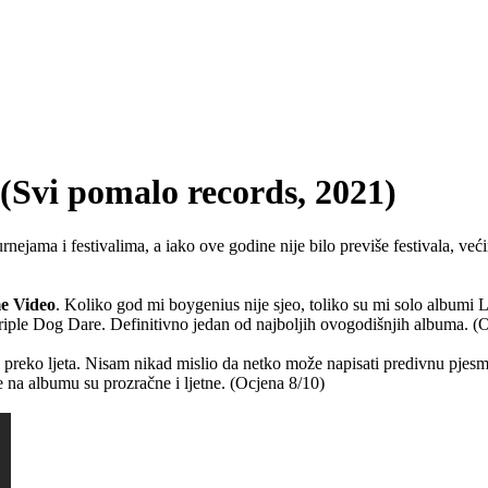
vi pomalo records, 2021)
nejama i festivalima, a iako ove godine nije bilo previše festivala, veći
e Video
. Koliko god mi boygenius nije sjeo, toliko su mi solo albumi 
Triple Dog Dare. Definitivno jedan od najboljih ovogodišnjih albuma. (
o preko ljeta. Nisam nikad mislio da netko može napisati predivnu pjesmu
e na albumu su prozračne i ljetne. (Ocjena 8/10)