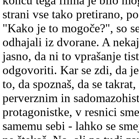
koncu tega filma je bilo mo
strani vse tako pretirano, p
"Kako je to mogoče?", so se n
odhajali iz dvorane. A nekaj
jasno, da ni to vprašanje tis
odgovoriti. Kar se zdi, da j
to, da spoznaš, da se takrat
perverznim in sadomazohis
protagonistke, v resnici sme
samemu sebi - lahko se smej