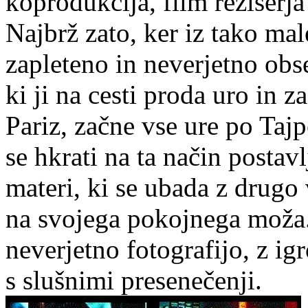
koprodukcija, film režiserja
Najbrž zato, ker iz tako mal
zapleteno in neverjetno obs
ki ji na cesti proda uro in z
Pariz, začne vse ure po Tajpe
se hkrati na ta način postavl
materi, ki se ubada z drugo
na svojega pokojnega moža. 
neverjetno fotografijo, z ig
s slušnimi presenečenji.