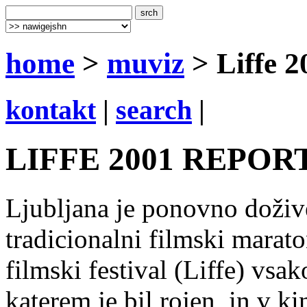
home
>
muviz
> Liffe 2
kontakt
|
search
|
LIFFE 2001 REPOR
Ljubljana je ponovno dožive
tradicionalni filmski marato
filmski festival (Liffe) vsak
katerem je bil rojen, in v k