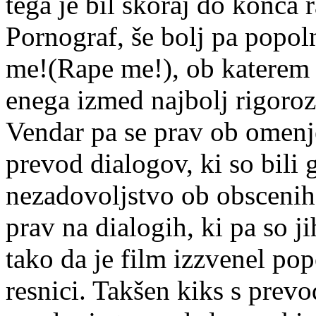
tega je bil skoraj do konca 
Pornograf, še bolj pa popol
me!(Rape me!), ob katerem 
enega izmed najbolj rigoroz
Vendar pa se prav ob omenj
prevod dialogov, ki so bili 
nezadovoljstvo ob obscenih 
prav na dialogih, ki pa so ji
tako da je film izzvenel po
resnici. Takšen kiks s prevod