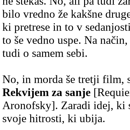
ne štekaš. No, ali pa tudi z
bilo vredno že kakšne druge
ki pretrese in to v sedanjost
to še vedno uspe. Na način,
tudi o samem sebi.
No, in morda še tretji film, 
Rekvijem za sanje
[Requie
Aronofsky]. Zaradi idej, ki 
svoje hitrosti, ki ubija.