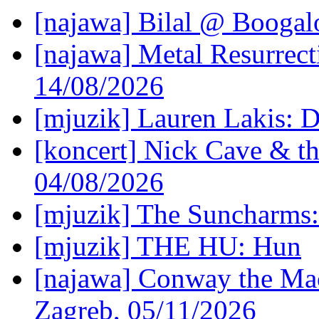
[najawa] Bilal @ Boogal
[najawa] Metal Resurrec
14/08/2026
[mjuzik] Lauren Lakis: D
[koncert] Nick Cave & t
04/08/2026
[mjuzik] The Suncharms
[mjuzik] THE HU: Hun
[najawa] Conway the Mac
Zagreb, 05/11/2026