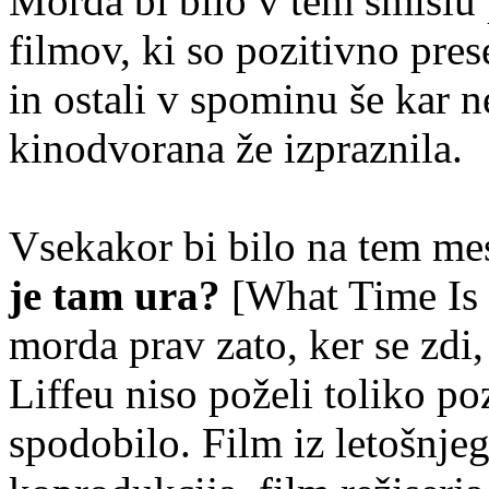
Morda bi bilo v tem smislu
filmov, ki so pozitivno pres
in ostali v spominu še kar n
kinodvorana že izpraznila.
Vsekakor bi bilo na tem mes
je tam ura?
[What Time Is I
morda prav zato, ker se zdi,
Liffeu niso poželi toliko po
spodobilo. Film iz letošnjeg