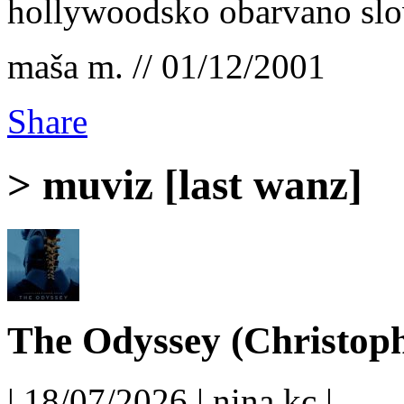
hollywoodsko obarvano slov
maša m. // 01/12/2001
Share
> muviz [last wanz]
The Odyssey (Christoph
| 18/07/2026 | nina kc |