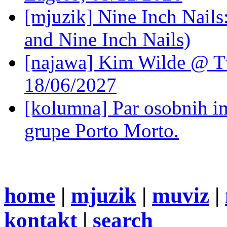
[mjuzik] Nine Inch Nails
and Nine Inch Nails)
[najawa] Kim Wilde @ Tv
18/06/2027
[kolumna] Par osobnih 
grupe Porto Morto.
home
|
mjuzik
|
muviz
|
kontakt
|
search