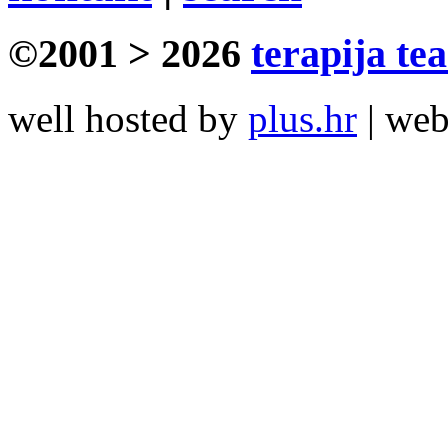
©2001 > 2026
terapija te
well hosted by
plus.hr
| we