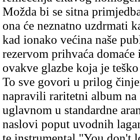
Možda bi se sitna primjedba
ona će neznatno uzdrmati k
kad ionako većina naše pub
rezervom prihvaća domaće i
ovakve glazbe koja je teško
To sve govori u prilog činje
napravili raritetni album n
uglavnom u standardne ara
naslovi poput uvodnih lagan
te instrumental "You don't 