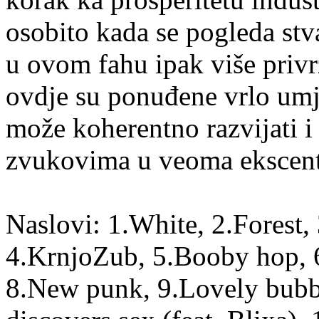
osobito kada se pogleda stva
u ovom fahu ipak više privr
ovdje su ponuđene vrlo umje
može koherentno razvijati i 
zvukovima u veoma ekscent
Naslovi: 1.White, 2.Forest,
4.KrnjoZub, 5.Booby hop, 6
8.New punk, 9.Lovely bubb