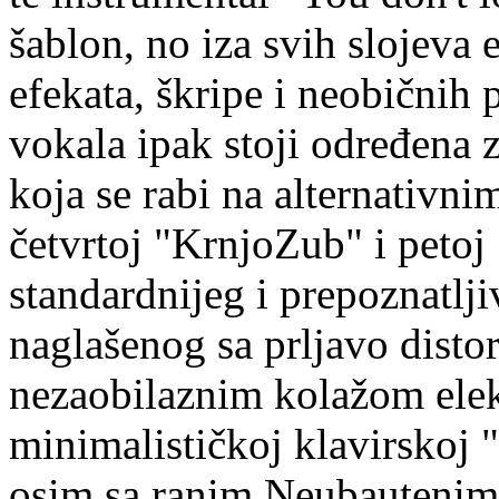
šablon, no iza svih slojeva
efekata, škripe i neobični
vokala ipak stoji određena
koja se rabi na alternativn
četvrtoj "KrnjoZub" i peto
standardnijeg i prepoznatlji
naglašenog sa prljavo disto
nezaobilaznim kolažom elek
minimalističkoj klavirskoj 
osim sa ranim Neubautenima