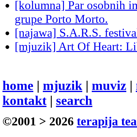
[kolumna] Par osobnih 
grupe Porto Morto.
[najawa] S.A.R.S. festiv
[mjuzik] Art Of Heart: Li
home
|
mjuzik
|
muviz
|
kontakt
|
search
©2001 > 2026
terapija te