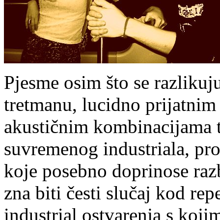
Pjesme osim što se razliku
tretmanu, lucidno prijatnim
akustičnim kombinacijama t
suvremenog industriala, prož
koje posebno doprinose ra
zna biti česti slučaj kod rep
industrial ostvarenja s ko