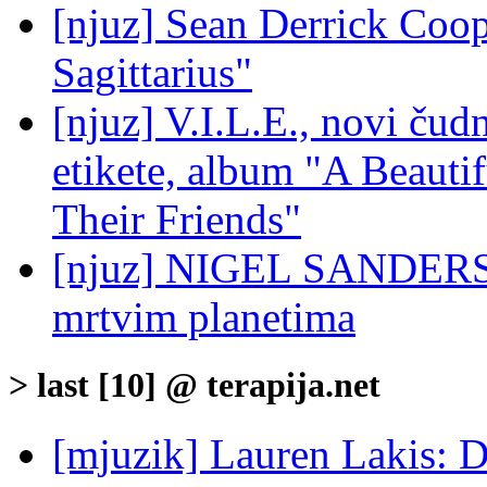
[njuz] Sean Derrick Coop
Sagittarius"
[njuz] V.I.L.E., novi čud
etikete, album "A Beaut
Their Friends"
[njuz] NIGEL SANDERS -
mrtvim planetima
> last [10] @ terapija.net
[mjuzik] Lauren Lakis: D