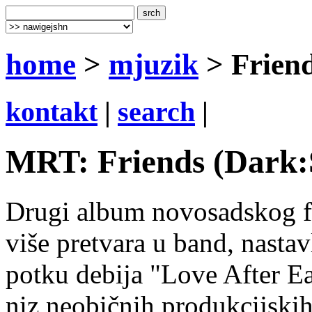
home
>
mjuzik
> Frien
kontakt
|
search
|
MRT: Friends (Dark:
Drugi album novosadskog fr
više pretvara u band, nasta
potku debija "Love After Eat
niz neobičnih produkcijskih