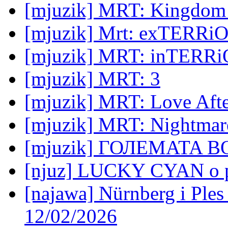
[mjuzik] MRT: Kingdom
[mjuzik] Mrt: exTERRi
[mjuzik] MRT: inTERR
[mjuzik] MRT: 3
[mjuzik] MRT: Love Afte
[mjuzik] MRT: Nightmar
[mjuzik] ГОЛЕМATA ВО
[njuz] LUCKY CYAN o pa
[najawa] Nürnberg i Ples
12/02/2026