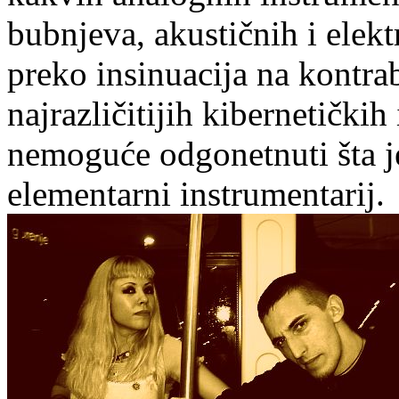
bubnjeva, akustičnih i elektr
preko insinuacija na kontrab
najrazličitijih kibernetički
nemoguće odgonetnuti šta j
elementarni instrumentarij.