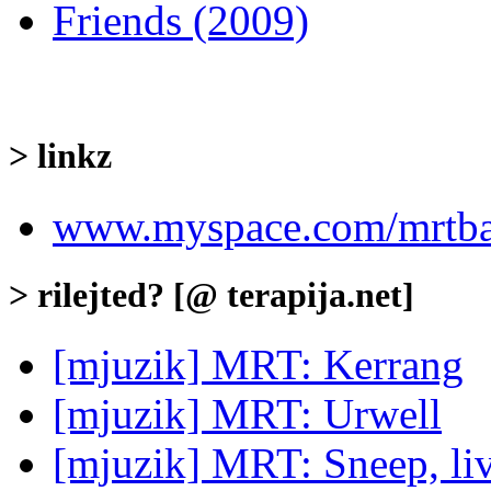
Friends (2009)
> linkz
www.myspace.com/mrtb
> rilejted? [@ terapija.net]
[mjuzik] MRT: Kerrang
[mjuzik] MRT: Urwell
[mjuzik] MRT: Sneep, li