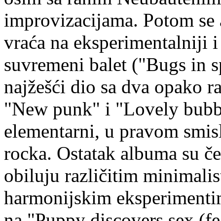
improvizacijama. Potom se
vraća na eksperimentalniji i
suvremeni balet ("Bugs in sp
najžešći dio sa dva opako ra
"New punk" i "Lovely bubbl
elementarni, u pravom smislu
rocka. Ostatak albuma su č
obiluju različitim minimali
harmonijskim eksperimenti
na "Puppy discovers sex (fea