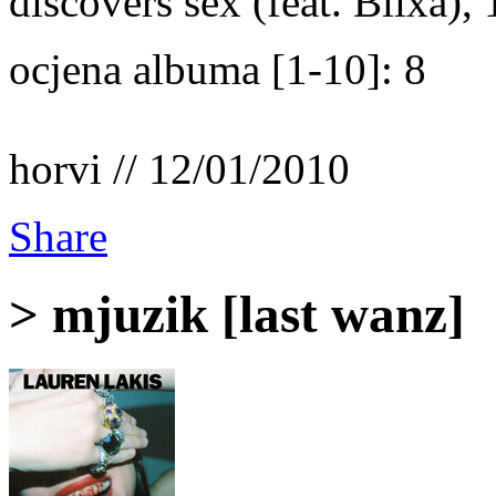
discovers sex (feat. Blixa),
ocjena albuma [1-10]: 8
horvi // 12/01/2010
Share
> mjuzik [last wanz]