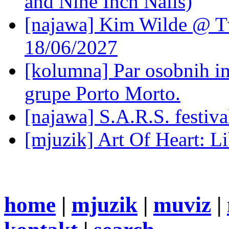
and Nine Inch Nails)
[najawa] Kim Wilde @ Tv
18/06/2027
[kolumna] Par osobnih 
grupe Porto Morto.
[najawa] S.A.R.S. festiv
[mjuzik] Art Of Heart: Li
home
|
mjuzik
|
muviz
|