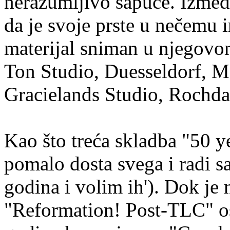
nerazumljivo šapuće. Izmeđ
da je svoje prste u nečemu i
materijal sniman u njegov
Ton Studio, Duesseldorf, M
Gracielands Studio, Rochdal
Kao što treća skladba "50 y
pomalo dosta svega i radi 
godina i volim ih'). Dok j
"Reformation! Post-TLC" os