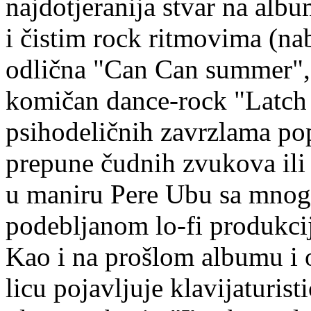
najdotjeranija stvar na alb
i čistim rock ritmovima (na
odlična "Can Can summer",
komičan dance-rock "Latch 
psihodeličnih zavrzlama po
prepune čudnih zvukova ili
u maniru Pere Ubu sa mnog
podebljanom lo-fi produkcij
Kao i na prošlom albumu i
licu pojavljuje klavijaturis