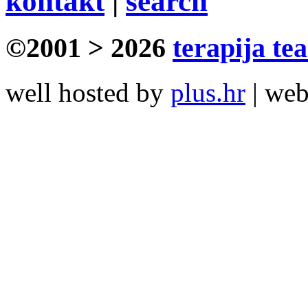
kontakt
|
search
©2001 > 2026
terapija te
well hosted by
plus.hr
| we