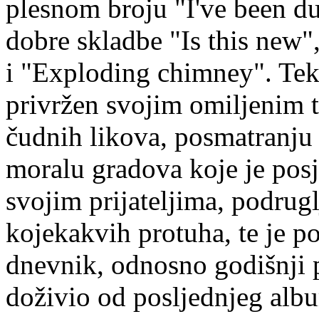
plesnom broju "I've been du
dobre skladbe "Is this new",
i "Exploding chimney". Teks
privržen svojim omiljenim 
čudnih likova, posmatranju 
moralu gradova koje je posj
svojim prijateljima, podrug
kojekakvih protuha, te je p
dnevnik, odnosno godišnji p
doživio od posljednjeg alb