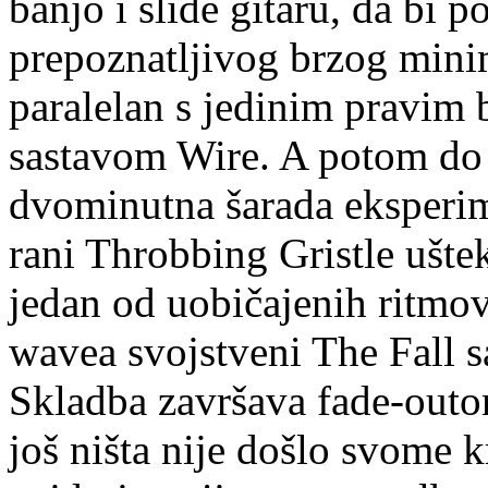
banjo i slide gitaru, da bi 
prepoznatljivog brzog minim
paralelan s jedinim pravim
sastavom Wire. A potom do 
dvominutna šarada eksperim
rani Throbbing Gristle ušte
jedan od uobičajenih ritmov
wavea svojstveni The Fall 
Skladba završava fade-outo
još ništa nije došlo svome k