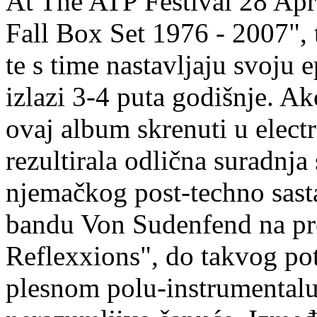
At The ATP Festival 28 Apr
Fall Box Set 1976 - 2007", 
te s time nastavljaju svoju
izlazi 3-4 puta godišnje. Ak
ovaj album skrenuti u elect
rezultirala odlična suradnj
njemačkog post-techno sas
bandu Von Sudenfend na pr
Reflexxions", do takvog pot
plesnom polu-instrumentalu