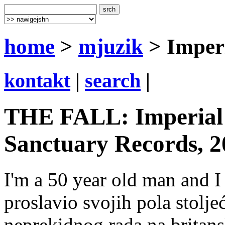
home
>
mjuzik
> Imper
kontakt
|
search
|
THE FALL: Imperial 
Sanctuary Records, 2
I'm a 50 year old man and I
proslavio svojih pola stolje
neprekidnog rada na britans