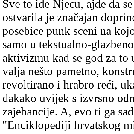
Sve to ide Njecu, ajde da se
ostvarila je značajan dopr
posebice punk sceni na kojo
samo u tekstualno-glazben
aktivizmu kad se god za to 
valja nešto pametno, konst
revoltirano i hrabro reći, uka
dakako uvijek s izvrsno o
zajebancije. A, evo ti ga sa
"Enciklopediji hrvatskog mi