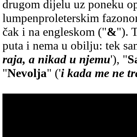
drugom dijelu uz poneku op
lumpenproleterskim fazonom
čak i na engleskom ("
&
"). 
puta i nema u obilju: tek s
raja, a nikad u njemu
'), "
S
"
Nevolja
" ('
i kada me ne tr