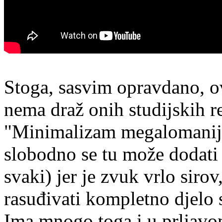
Stoga, sasvim opravdano, ov
nema draž onih studijskih r
"Minimalizam megalomanije"
slobodno se tu može dodati 
svaki) jer je zvuk vrlo siro
rasuđivati kompletno djelo 
Ima mnogo toga i u prljavo