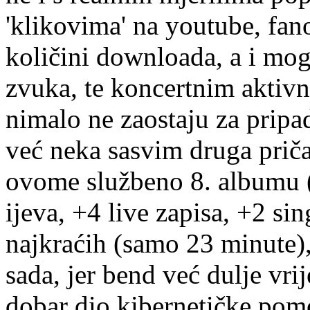
'klikovima' na youtube, fan
količini downloada, a i mog
zvuka, te koncertnim aktiv
nimalo ne zaostaju za prip
već neka sasvim druga priča
ovome službeno 8. albumu (
ijeva, +4 live zapisa, +2 s
najkraćih (samo 23 minute),
sada, jer bend već dulje vr
dobar dio kibernetičke pom