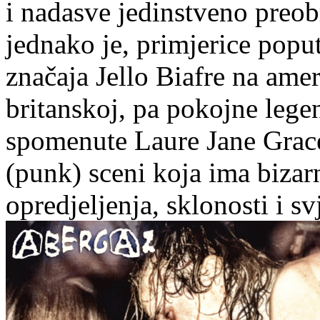
i nadasve jedinstveno preo
jednako je, primjerice poput
značaja Jello Biafre na ame
britanskoj, pa pokojne lege
spomenute Laure Jane Grace, 
(punk) sceni koja ima bizarn
opredjeljenja, sklonosti i s