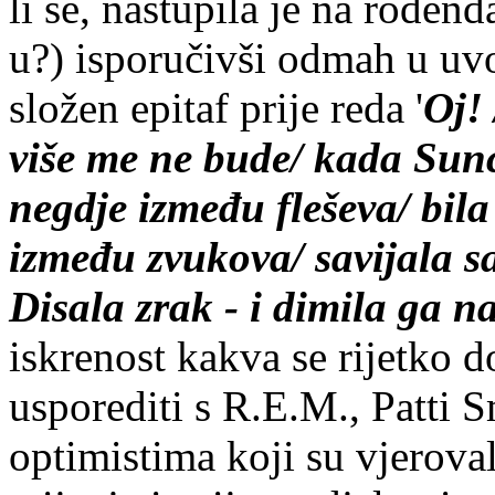
li se, nastupila je na rođe
u?) isporučivši odmah u uv
složen epitaf prije reda '
Oj! 
više me ne bude/ kada Sunce 
negdje između fleševa/ bila
između zvukova/ savijala s
Disala zrak - i dimila ga n
iskrenost kakva se rijetko 
usporediti s R.E.M., Patti S
optimistima koji su vjerova