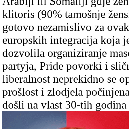
Arabiji ili Somaliji gdje ž
klitoris (90% tamošnje žensk
gotovo nezamislivo za ova
europskih integracija koja j
dozvolila organiziranje m
partyja, Pride povorki i slič
liberalnost neprekidno se o
prošlost i zlodjela počinjen
došli na vlast 30-tih godina 