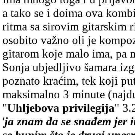
a tako se i doima ova komb
ritma sa sirovim gitarskim r
osobito važno oli je kompozi
gitarom koje malo ima, pa n
Sonja ubjedljivo šamara iz
poznato kraćim, tek koji pu
maksimalno 3 minute (najdu
"
Uhljebova privilegija
" 3.
'
ja znam da se snađem jer 
se bunim što je drugi unes