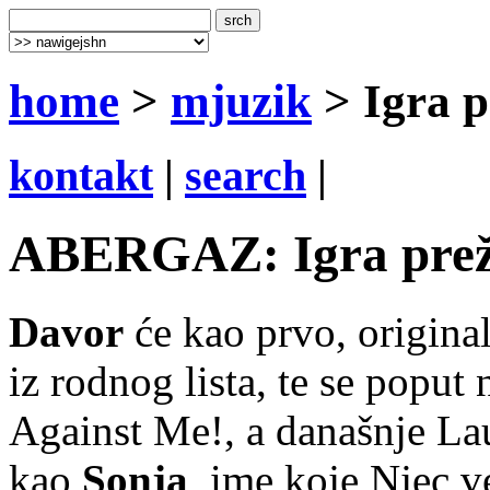
home
>
mjuzik
> Igra p
kontakt
|
search
|
ABERGAZ: Igra preživ
Davor
će kao prvo, origin
iz rodnog lista, te se popu
Against Me!, a današnje Lau
kao
Sonja
, ime koje Njec 