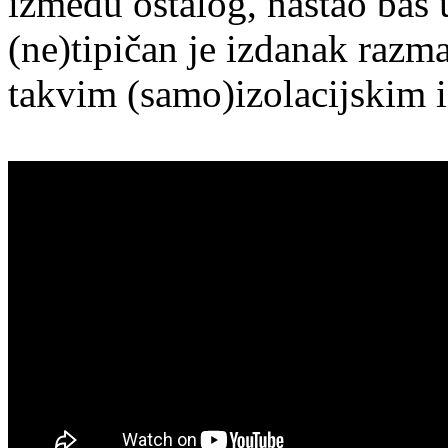
između ostalog, nastao baš 
(ne)tipičan je izdanak razma
takvim (samo)izolacijskim i