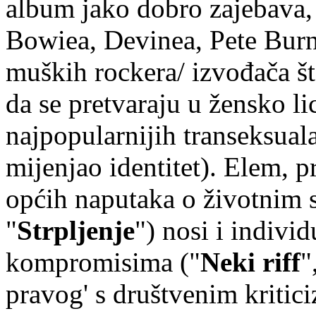
album jako dobro zajebava,
Bowiea, Devinea, Pete Burn
muških rockera/ izvođača što
da se pretvaraju u žensko l
najpopularnijih transeksual
mijenjao identitet). Elem, 
općih naputaka o životnim s
"
Strpljenje
") nosi i indivi
kompromisima ("
Neki riff
"
pravog' s društvenim kriti