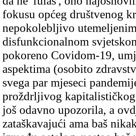
da ne 'fulaš', ono najosnovn
fokusu općeg društvenog kri
nepokolebljivo utemeljeni
disfunkcionalnom svjetsko
pokoreno Covidom-19, umje
aspektima (osobito zdravstv
svega par mjeseci pandemije
proždrljivog kapitalističk
još odavno upozorila, a ovd
zataškavajući ama baš nika