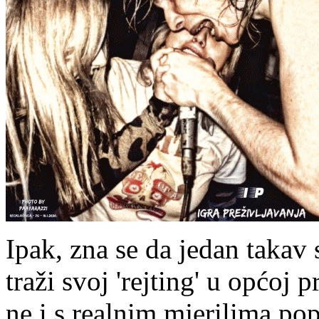
Ipak, zna se da jedan takav 
traži svoj 'rejting' u općoj p
ne i s realnim mjerilima po