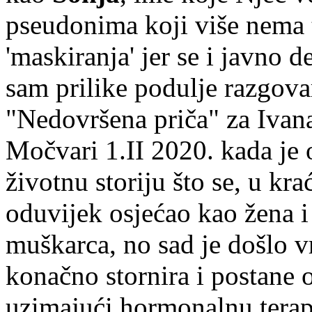
pseudonima koji više nema t
'maskiranja' jer se i javno
sam prilike podulje razgova
"Nedovršena priča" za Ivana
Močvari 1.II 2020. kada je 
životnu storiju što se, u kr
oduvijek osjećao kao žena i
muškarca, no sad je došlo v
konačno stornira i postane o
uzimajući hormonalnu terapi