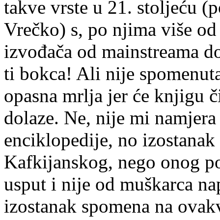
takve vrste u 21. stoljeću (
Vrečko) s, po njima više od
izvođača od mainstreama do 
ti bokca! Ali nije spomenuta
opasna mrlja jer će knjigu či
dolaze. Ne, nije mi namjera
enciklopedije, no izostanak
Kafkijanskog, nego onog po
usput i nije od muškarca na
izostanak spomena na ovakv