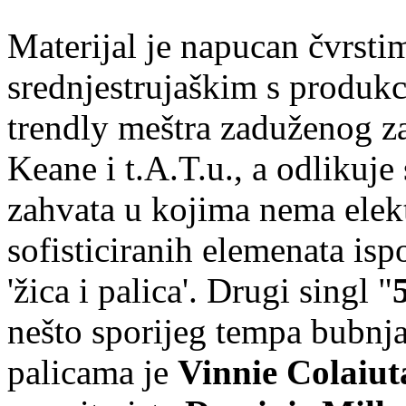
Materijal je napucan čvrst
srednjestrujaškim s produk
trendly meštra zaduženog 
Keane i t.A.T.u., a odlikuj
zahvata u kojima nema elekt
sofisticiranih elemenata isp
'žica i palica'. Drugi singl "
nešto sporijeg tempa bubnj
palicama je
Vinnie Colaiut