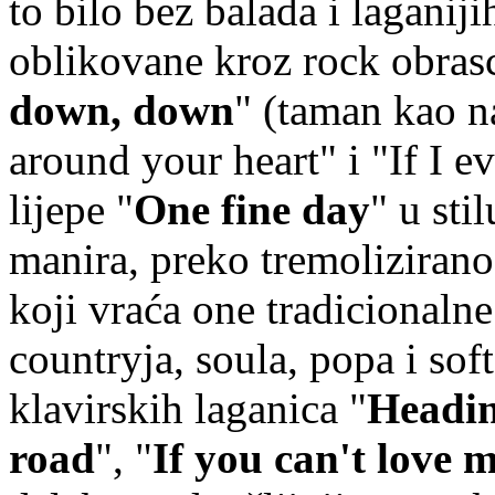
to bilo bez balada i laganiji
oblikovane kroz rock obrasc
down, down
" (taman kao na
around your heart" i "If I ev
lijepe "
One fine day
" u sti
manira, preko tremolizirano
koji vraća one tradicionalne
countryja, soula, popa i sof
klavirskih laganica "
Headin
road
", "
If you can't love 