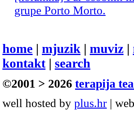
grupe Porto Morto.
home
|
mjuzik
|
muviz
|
kontakt
|
search
©2001 > 2026
terapija te
well hosted by
plus.hr
| we