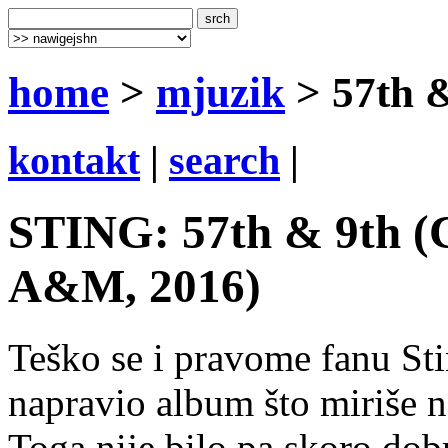
home
>
mjuzik
> 57th 
kontakt
|
search
|
STING: 57th & 9th (C
A&M, 2016)
Teško se i pravome fanu Sti
napravio album što miriše n
Toga nije bilo pa skoro dob