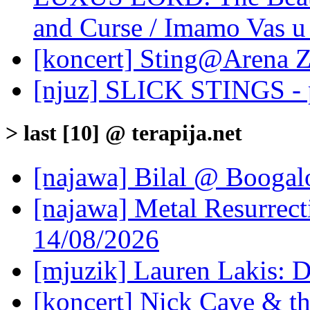
and Curse / Imamo Vas u
[koncert] Sting@Arena 
[njuz] SLICK STINGS - p
> last [10] @ terapija.net
[najawa] Bilal @ Boogal
[najawa] Metal Resurrec
14/08/2026
[mjuzik] Lauren Lakis: D
[koncert] Nick Cave & t