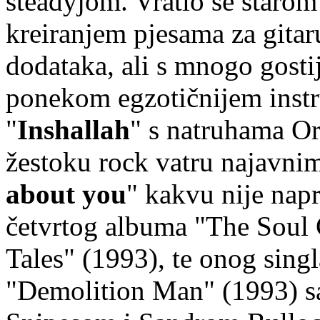
steadyjom. Vratio se staro
kreiranjem pjesama za gita
dodataka, ali s mnogo gosti
ponekom egzotičnijem instr
"
Inshallah
" s natruhama Ori
žestoku rock vatru najavni
about you
" kakvu nije nap
četvrtog albuma "The Soul
Tales" (1993), te onog singl
"Demolition Man" (1993) sa