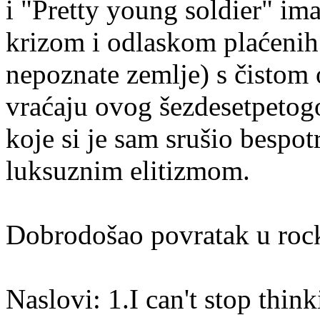
i "Pretty young soldier" im
krizom i odlaskom plaćenih
nepoznate zemlje) s čisto
vraćaju ovog šezdesetpetogo
koje si je sam srušio bespot
luksuznim elitizmom.
Dobrodošao povratak u roc
Naslovi: 1.I can't stop thin