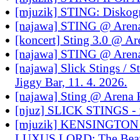
[mjuzik] STING: Diskogr
[najawa] STING @ Arena
[koncert] Sting 3.0 @ Ar
[najawa] STING @ Arena
[najawa] Slick Stings / S
Jiggy Bar, 11. 4. 2026.
[najawa] Sting @ Arena 
[njuz] SLICK STINGS - n
[mjuzik] KENSINGTON 
LUXUS LORD: The Beat T