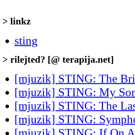
> linkz
sting
> rilejted? [@ terapija.net]
[mjuzik] STING: The Br
[mjuzik] STING: My So
[mjuzik] STING: The Las
[mjuzik] STING: Sympho
[mjuzik] STING: If On A