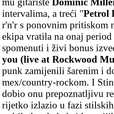
mu gitariste
Dominic Mille
intervalima, a treći "
Petrol
r'n'r s ponovnim pritiskom 
ekipa vratila na onaj period
spomenuti i živi bonus izve
you (live at Rockwood Mu
punk zamijenili šarenim i d
mex/country-rockom. I Stin
dobio onu prepoznatljivu re
rijetko izlazio u fazi stilsk