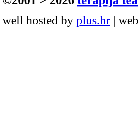
©2001 > 2026
terapija te
well hosted by
plus.hr
| we