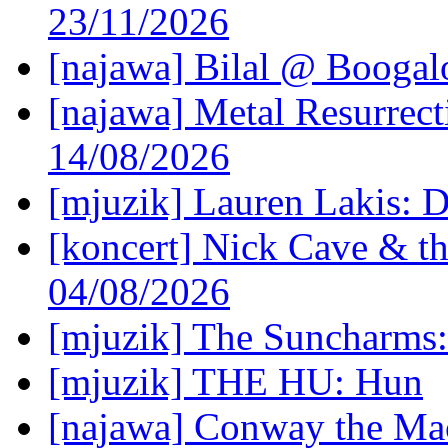
23/11/2026
[najawa] Bilal @ Boogal
[najawa] Metal Resurrec
14/08/2026
[mjuzik] Lauren Lakis: D
[koncert] Nick Cave & t
04/08/2026
[mjuzik] The Suncharms
[mjuzik] THE HU: Hun
[najawa] Conway the Mac