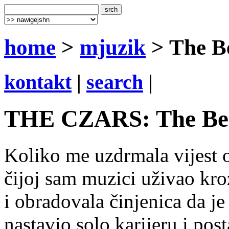
home
>
mjuzik
> The B
kontakt
|
search
|
THE CZARS: The Best
Koliko me uzdrmala vijest
čijoj sam muzici uživao kro
i obradovala činjenica da j
nastavio solo karijeru i pos