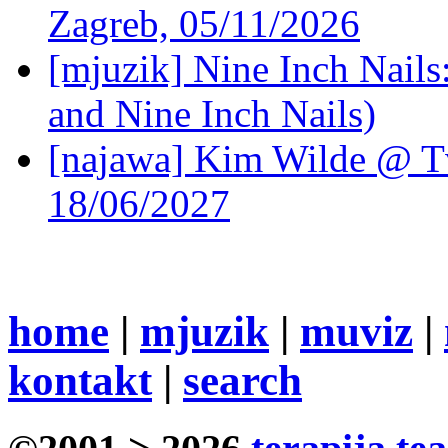
Zagreb, 05/11/2026
[mjuzik] Nine Inch Nails
and Nine Inch Nails)
[najawa] Kim Wilde @ Tv
18/06/2027
home
|
mjuzik
|
muviz
|
kontakt
|
search