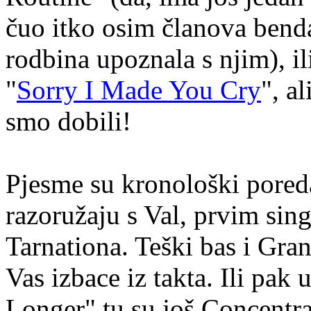
čuo itko osim članova benda
rodbina upoznala s njim), i
"
Sorry I Made You Cry
", a
smo dobili!
Pjesme su kronološki pored
razoružaju s Val, prvim sin
Tarnationa. Teški bas i Gra
Vas izbace iz takta. Ili pak 
Longer" tu su još Concentra