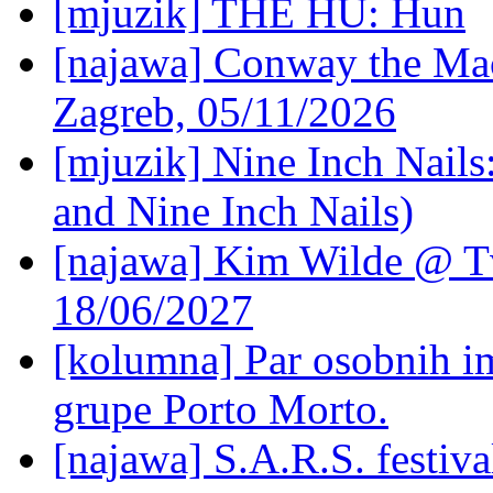
[mjuzik] THE HU: Hun
[najawa] Conway the Mac
Zagreb, 05/11/2026
[mjuzik] Nine Inch Nails
and Nine Inch Nails)
[najawa] Kim Wilde @ Tv
18/06/2027
[kolumna] Par osobnih 
grupe Porto Morto.
[najawa] S.A.R.S. festiv