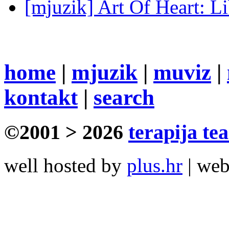
[mjuzik] Art Of Heart: Li
home
|
mjuzik
|
muviz
|
kontakt
|
search
©2001 > 2026
terapija te
well hosted by
plus.hr
| we