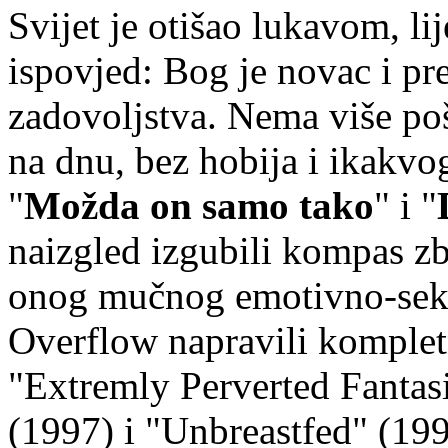
Svijet je otišao lukavom, l
ispovjed: Bog je novac i pre
zadovoljstva. Nema više poš
na dnu, bez hobija i ikakvog
"
Možda on samo tako
" i "
naizgled izgubili kompas zb
onog mučnog emotivno-sek
Overflow napravili komple
"Extremly Perverted Fanta
(1997) i "Unbreastfed" (199