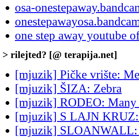
osa-onestepaway.bandca
onestepawayosa.bandcam
one step away youtube of
> rilejted? [@ terapija.net]
[mjuzik] Pičke vrište: 
[mjuzik] ŠIZA: Zebra
[mjuzik] RODEO: Many
[mjuzik] S LAJN KRUZ: 
[mjuzik] SLOANWALL: 