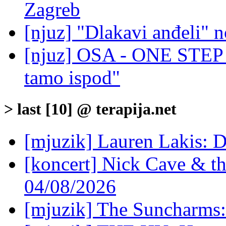
Zagreb
[njuz] "Dlakavi anđeli
[njuz] OSA - ONE STEP 
tamo ispod"
> last [10] @ terapija.net
[mjuzik] Lauren Lakis: D
[koncert] Nick Cave & t
04/08/2026
[mjuzik] The Suncharms