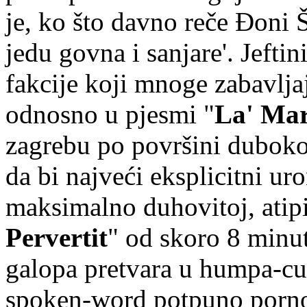
je, ko što davno reče Đoni Š
jedu govna i sanjare'. Jeftin
fakcije koji mnoge zabavljaj
odnosno u pjesmi "
La' Mar
zagrebu po površini duboko
da bi najveći eksplicitni ur
maksimalno duhovitoj, atip
Pervertit
" od skoro 8 minu
galopa pretvara u humpa-cu
spoken-word potpuno pornog