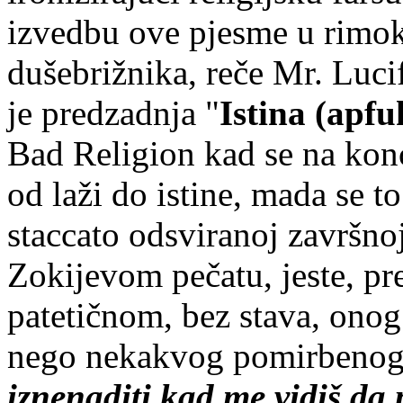
izvedbu ove pjesme u rimoka
dušebrižnika, reče Mr. Luci
je predzadnja "
Istina (apfu
Bad Religion kad se na konc
od laži do istine, mada se to
staccato odsviranoj završnoj
Zokijevom pečatu, jeste, pr
patetičnom, bez stava, onog
nego nekakvog pomirbenog k
iznenaditi kad me vidiš d