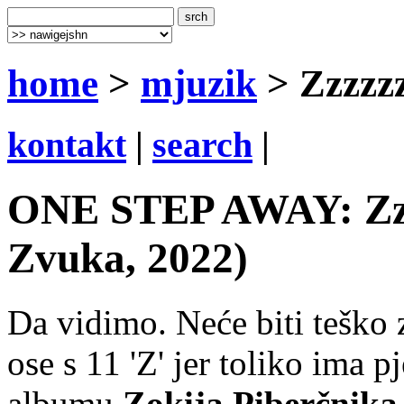
home
>
mjuzik
> Zzzzz
kontakt
|
search
|
ONE STEP AWAY: Zzz
Zvuka, 2022)
Da vidimo. Neće biti teško 
ose s 11 'Z' jer toliko ima 
albumu
Zokija Piberčnika