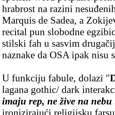
hrabrost na razini nesuđeni
Marquis de Sadea, a Zokije
recital pun slobodne egzibic
stilski fah u sasvim drugač
naznake da OSA ipak nisu s
U funkciju fabule, dolazi "
D
lagana gothic/ dark interakci
imaju rep, ne žive na nebu i
ironizirajući religijsku fars