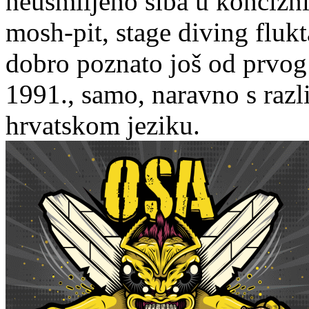
neusmiljeno šiba u koncizn
mosh-pit, stage diving fluk
dobro poznato još od prvog
1991., samo, naravno s razl
hrvatskom jeziku.