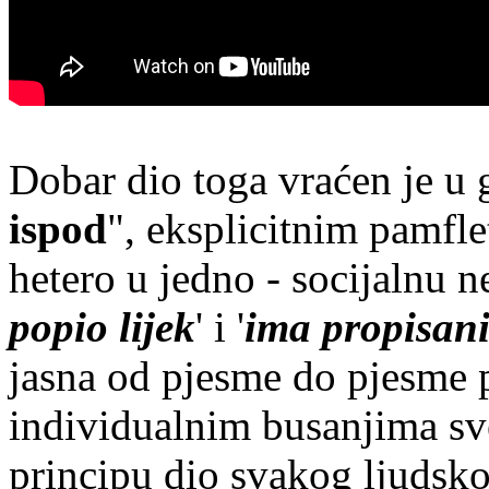
Dobar dio toga vraćen je u 
ispod
", eksplicitnim pamfl
hetero u jedno - socijalnu n
popio lijek
' i '
ima propisani 
jasna od pjesme do pjesme 
individualnim busanjima sve
principu dio svakog ljudsko