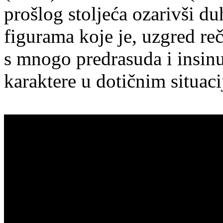
prošlog stoljeća ozarivši du
figurama koje je, uzgred re
s mnogo predrasuda i insinu
karaktere u dotičnim situac