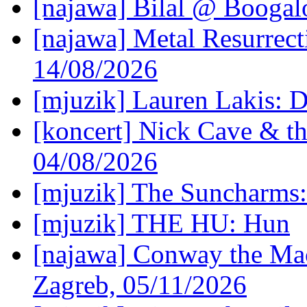
[najawa] Bilal @ Boogal
[najawa] Metal Resurrec
14/08/2026
[mjuzik] Lauren Lakis: D
[koncert] Nick Cave & t
04/08/2026
[mjuzik] The Suncharms
[mjuzik] THE HU: Hun
[najawa] Conway the Mac
Zagreb, 05/11/2026