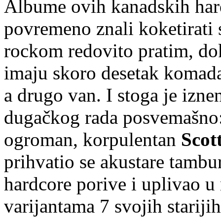
Albume ovih kanadskih hard
povremeno znali koketirati
rockom redovito pratim, dok
imaju skoro desetak komada 
a drugo van. I stoga je izn
dugačkog rada posvemašno: p
ogroman, korpulentan
Scot
prihvatio se akustare tambu
hardcore porive i uplivao u
varijantama 7 svojih stariji