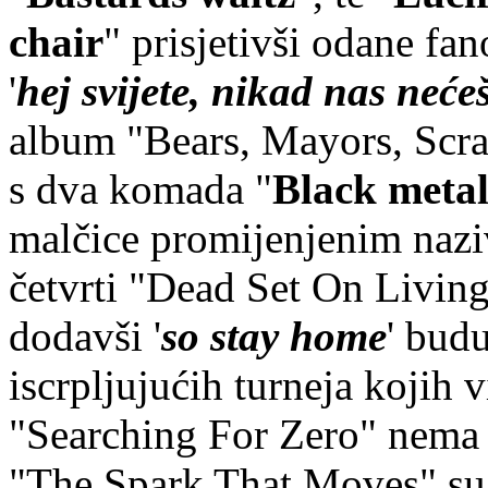
chair
" prisjetivši odane fa
'
hej svijete, nikad nas nećeš
album "Bears, Mayors, Scra
s dva komada "
Black metal
malčice promijenjenim naziv
četvrti "Dead Set On Living
dodavši '
so stay home
' budu
iscrpljujućih turneja kojih 
"Searching For Zero" nema n
"The Spark That Moves" su 