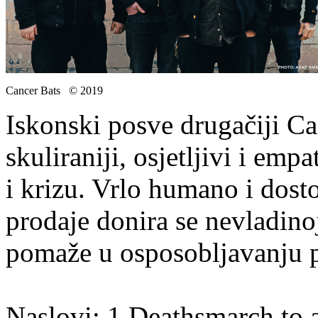
Cancer Bats © 2019
Iskonski posve drugačiji Can
skuliraniji, osjetljivi i emp
i krizu. Vrlo humano i dost
prodaje donira se nevladinoj
pomaže u osposobljavanju p
Naslovi: 1.Deathsmarch to a