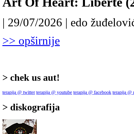
Art Of Heart: Liberté (
| 29/07/2026 | edo žuđelović
>> opširnije
> chek us aut!
terapija @ twitter
terapija @ youtube
terapija @ facebook
terapija @
> diskografija