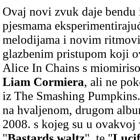
Ovaj novi zvuk daje bendu 
pjesmama eksperimentirajuć
melodijama i novim ritmovi
glazbenim pristupom koji o
Alice In Chains s miomiris
Liam Cormiera
, ali ne po
iz The Smashing Pumpkins.
na hvaljenom, drugom album
2008. s kojeg su u ovakvoj v
"
Bastards waltz
", te "
Lucif