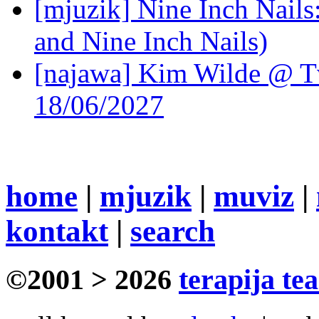
[mjuzik] Nine Inch Nails
and Nine Inch Nails)
[najawa] Kim Wilde @ Tv
18/06/2027
home
|
mjuzik
|
muviz
|
kontakt
|
search
©2001 > 2026
terapija te