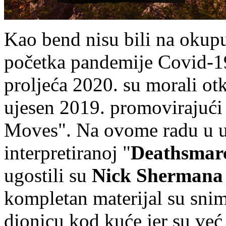
Kao bend nisu bili na okup
početka pandemije Covid-19
proljeća 2020. su morali otk
ujesen 2019. promovirajući
Moves". Na ovome radu u u
interpretiranoj "
Deathsmarc
ugostili su
Nick Shermana
kompletan materijal su snim
dionicu kod kuće jer su već 