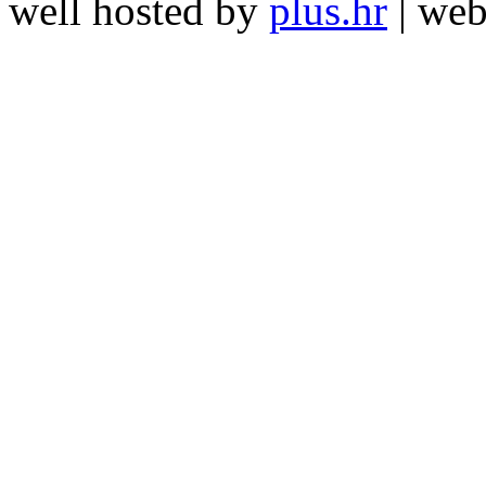
well hosted by
plus.hr
| we