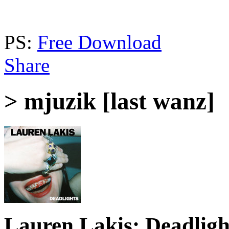
PS:
Free Download
Share
> mjuzik [last wanz]
Lauren Lakis: Deadligh