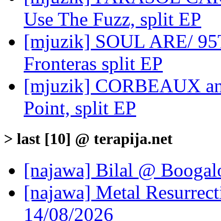
Use The Fuzz, split EP
[mjuzik] SOUL ARE/ 9
Fronteras split EP
[mjuzik] CORBEAUX an
Point, split EP
> last [10] @ terapija.net
[najawa] Bilal @ Boogal
[najawa] Metal Resurrec
14/08/2026