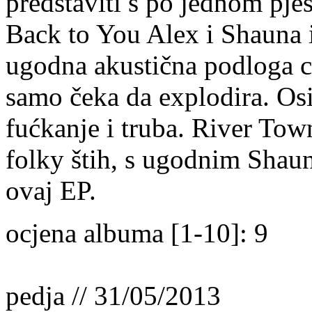
predstaviti s po jednom pj
Back to You Alex i Shauna i
ugodna akustična podloga ci
samo čeka da explodira. Os
fućkanje i truba. River Tow
folky štih, s ugodnim Shau
ovaj EP.
ocjena albuma [1-10]: 9
pedja // 31/05/2013