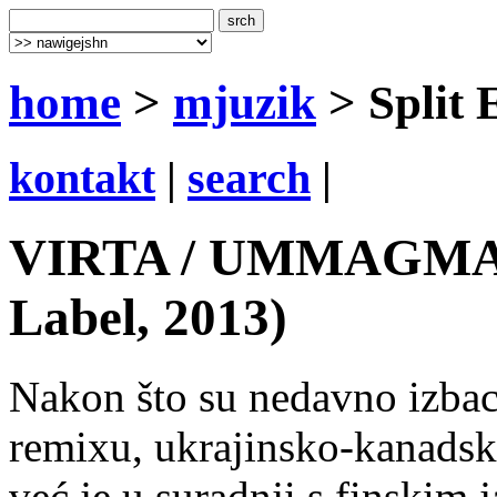
home
>
mjuzik
> Split 
kontakt
|
search
|
VIRTA / UMMAGMA: 
Label, 2013)
Nakon što su nedavno izbac
remixu, ukrajinsko-kanad
već je u suradnji s finskim