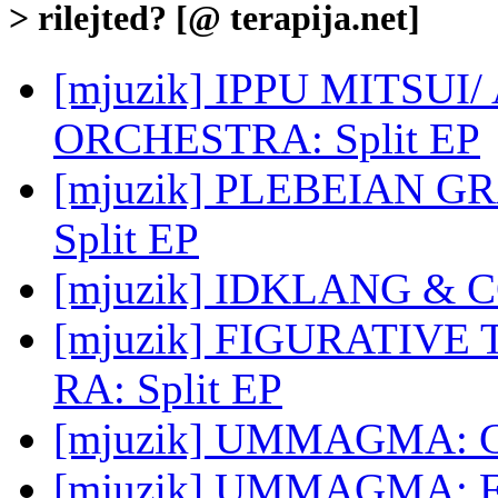
> rilejted? [@ terapija.net]
[mjuzik] IPPU MITSUI
ORCHESTRA: Split EP
[mjuzik] PLEBEIAN 
Split EP
[mjuzik] IDKLANG & C
[mjuzik] FIGURATIVE
RA: Split EP
[mjuzik] UMMAGMA: C
[mjuzik] UMMAGMA: F