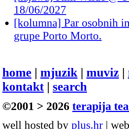
18/06/2027
[kolumna] Par osobnih 
grupe Porto Morto.
home
|
mjuzik
|
muviz
|
kontakt
|
search
©2001 > 2026
terapija te
well hosted by
plus.hr
| we