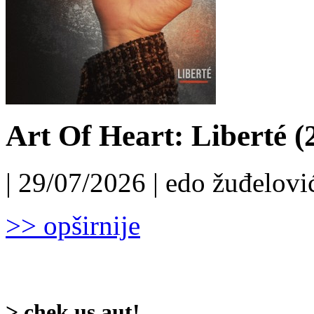
Art Of Heart: Liberté (
| 29/07/2026 | edo žuđelović
>> opširnije
> chek us aut!