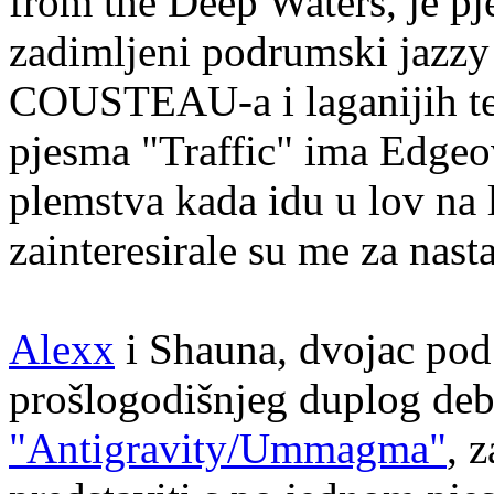
from the Deep Waters, je pj
zadimljeni podrumski jazzy
COUSTEAU-a i laganijih
pjesma "Traffic" ima Edgeo
plemstva kada idu u lov na l
zainteresirale su me za nas
Alexx
i Shauna, dvojac 
prošlogodišnjeg duplog de
"Antigravity/Ummagma"
, 