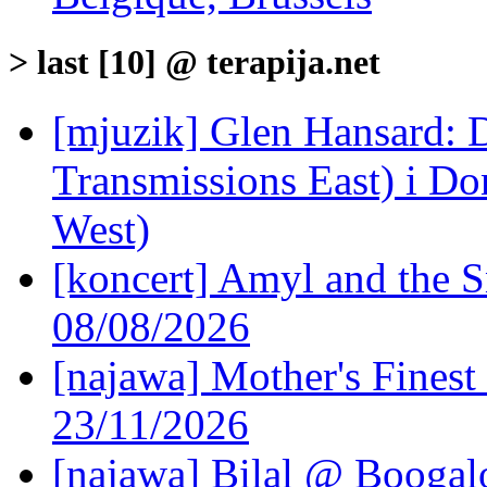
> last [10] @ terapija.net
[mjuzik] Glen Hansard: D
Transmissions East) i Don
West)
[koncert] Amyl and the S
08/08/2026
[najawa] Mother's Fines
23/11/2026
[najawa] Bilal @ Boogal