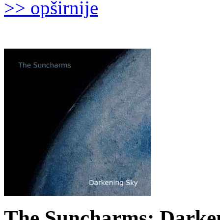
>> opširnije
The Suncharms: Darken