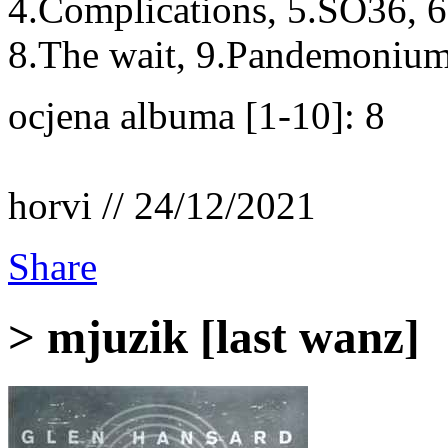
4.Complications, 5.SO36, 6
8.The wait, 9.Pandemoniu
ocjena albuma [1-10]: 8
horvi // 24/12/2021
Share
> mjuzik [last wanz]