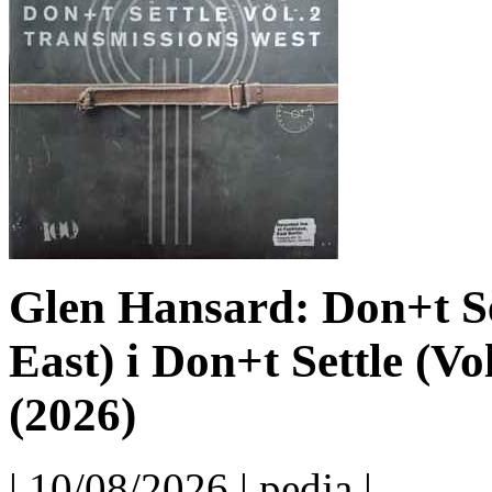
Glen Hansard: Don+t Set
East) i Don+t Settle (Vo
(2026)
| 10/08/2026 | pedja |