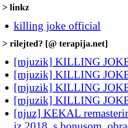
> linkz
killing joke official
> rilejted? [@ terapija.net]
[mjuzik] KILLING JOKE:
[mjuzik] KILLING JOKE
[mjuzik] KILLING JOK
[mjuzik] KILLING JOKE:
[njuz] KEKAL remasteri
iz 2018. s bonusom, obr