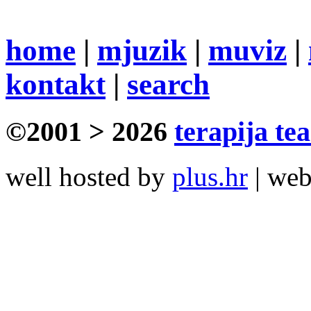
home
|
mjuzik
|
muviz
|
kontakt
|
search
©2001 > 2026
terapija te
well hosted by
plus.hr
| we