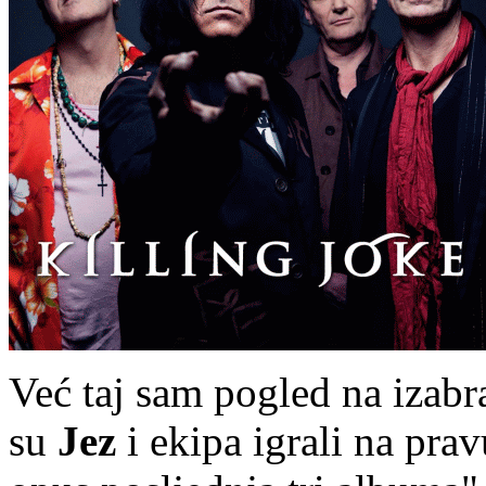
Već taj sam pogled na izabr
su
Jez
i ekipa igrali na prav