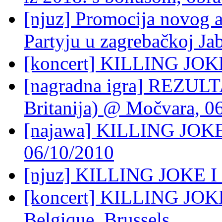
[njuz] Promocija novog 
Partyju u zagrebačkoj Ja
[koncert] KILLING JOKE
[nagradna igra] REZUL
Britanija) @ Močvara, 0
[najawa] KILLING JOKE 
06/10/2010
[njuz] KILLING JOKE
[koncert] KILLING JOKE
Belgique, Brussels