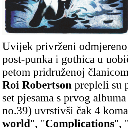
Uvijek privrženi odmjerenoj
post-punka i gothica u uobi
petom pridruženoj članicom
Roi Robertson
prepleli su 
set pjesama s prvog albuma
no.39) uvrstivši čak 4 kom
world
", "
Complications
", 