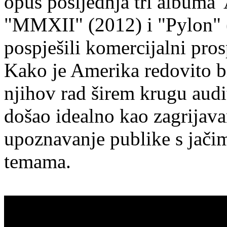
opus posljednja tri albuma"
"MMXII" (2012) i "Pylon" 
pospješili komercijalni pros
Kako je Amerika redovito bi
njihov rad širem krugu audit
došao idealno kao zagrijava
upoznavanje publike s jačim
temama.