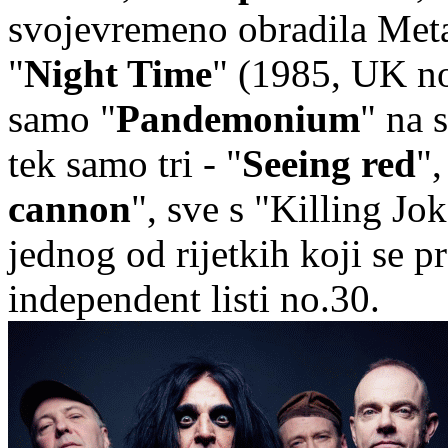
svojevremeno obradila Meta
"
Night Time
" (1985, UK no
samo "
Pandemonium
" na 
tek samo tri - "
Seeing red
",
cannon
", sve s "Killing J
jednog od rijetkih koji se p
independent listi no.30.