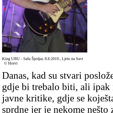
King UBU - Saša Špoljar, 8.8.2019., Ljeto na Savi
© Horvi
Danas, kad su stvari poslož
gdje bi trebalo biti, ali ip
javne kritike, gdje se koje
sprdne jer je nekome nešto 