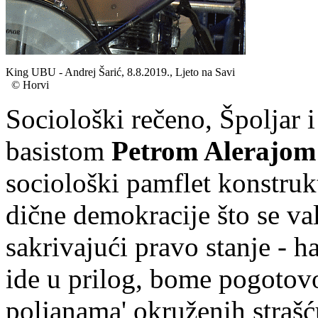
King UBU - Andrej Šarić, 8.8.2019., Ljeto na Savi
© Horvi
Sociološki rečeno, Špoljar 
basistom
Petrom Alerajom
sociološki pamflet konstruk
dične demokracije što se va
sakrivajući pravo stanje - h
ide u prilog, bome pogotovo
poljanama' okruženih strašć