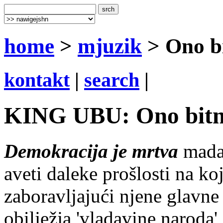
home
>
mjuzik
> Ono bi
kontakt
|
search
|
KING UBU: Ono bitno 
Demokracija je mrtva
mada 
aveti daleke prošlosti na ko
zaboravljajući njene glavne 
obilježja 'vladavine naroda'