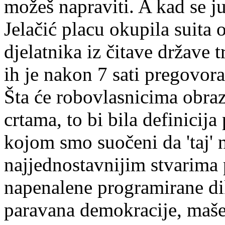
možeš napraviti. A kad se 
Jelačić placu okupila suita 
djelatnika iz čitave države 
ih je nakon 7 sati pregovora 
Šta će robovlasnicima obra
crtama, to bi bila definicij
kojom smo suočeni da 'taj' 
najjednostavnijim stvarima p
napenalene programirane dik
paravana demokracije, maše