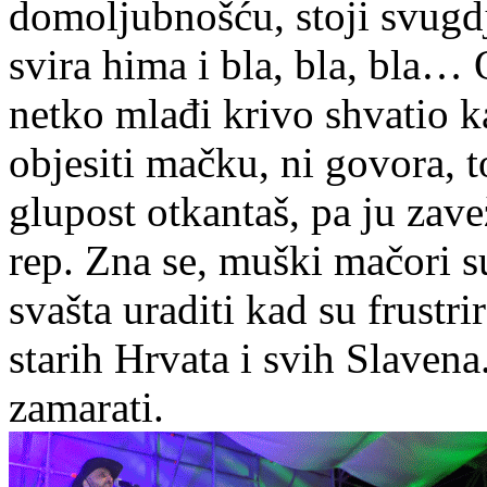
domoljubnošću, stoji svugdj
svira hima i bla, bla, bla…
netko mlađi krivo shvatio k
objesiti mačku, ni govora, t
glupost otkantaš, pa ju zav
rep. Zna se, muški mačori s
svašta uraditi kad su frustri
starih Hrvata i svih Slavena
zamarati.