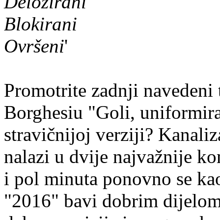
Deložirani
Blokirani
Ovršeni
'
Promotrite zadnji navedeni t
Borghesiu "Goli, uniformira
stravičnijoj verziji? Kanali
nalazi u dvije najvažnije ko
i pol minuta ponovno se k
"2016" bavi dobrim dijelom