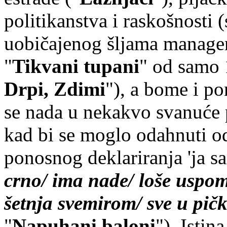
politikanstva i raskošnosti
uobičajenog šljama managers
"
Tikvani tupani
" od samo 
Drpi, Zdimi
"), a bome i po
se nada u nekakvo svanuće 
kad bi se moglo odahnuti o
ponosnog deklariranja 'ja sa
crno/ ima nade/ loše uspo
šetnja svemirom/ sve u pič
"
Napuhani baloni
"). Istin