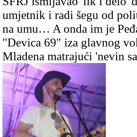
SFRJ ismijavao 'lik i delo' d
umjetnik i radi šegu od poli
na umu… A onda im je Peđa
"Devica 69" iza glavnog v
Mladena matrajući 'nevin sa