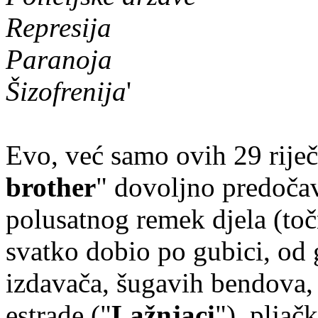
Represija
Paranoja
Šizofrenija
'
Evo, već samo ovih 29 rije
brother
" dovoljno predočav
polusatnog remek djela (toč
svatko dobio po gubici, od 
izdavača, šugavih bendova, 
estrade ("
Lažnjaci
"), plja