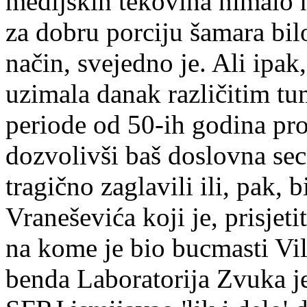
medijskih tekovina nimalo n
za dobru porciju šamara bilo 
način, svejedno je. Ali ipak
uzimala danak različitim tu
periode od 50-ih godina pr
dozvolivši baš doslovna seci
tragično zaglavili ili, pak,
Vraneševića koji je, prisjet
na kome je bio bucmasti V
benda Laboratorija Zvuka je