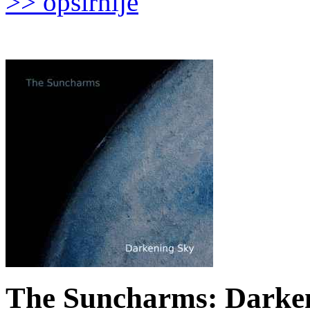
>> opširnije
The Suncharms: Darken