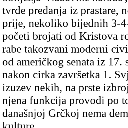
tvrde predanja iz prastare,
prije, nekoliko bijednih 3-4
početi brojati od Kristova 
rabe takozvani moderni civil
od američkog senata iz 17. 
nakon cirka završetka 1. Svj
izuzev nekih, na prste izbr
njena funkcija provodi po t
današnjoj Grčkoj nema demok
kulture.