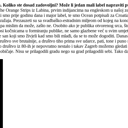
Koliko ste dosad zadovoljni? Može li jedan mali label napraviti p
e Orange Strips iz Labina, prvim indijancima na engleskom u našoj zeml
i smo prije godinu dana i major label, te smo Ocean potpisali za Croati
izražaja. Prezauzeti su sa svadbaško-estradnim miljeom od kojeg na konc
a mislim da može, zašto ne. Osobito ako je publika otvorenog srca, što 
inosi kočnicama u formiranju publike, ne samo glazbene već u svim umj
e san koji smo živjeli kad smo bili mlađi, da se to može dogoditi. Danas
ruštvo sve brutalnije, a društvo tiho prima sve udarce, pati, tone i pun
o društvo iz 80-ih je nepovratno nestalo i takav Zagreb možemo gledati s
 običaje. Nisu se prilagodili gradu nego su grad prilagodili sebi. Tako da…