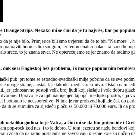
e Orange Strips. Nekako mi se čini da je tu najviše, bar po popula
?
da je nije bilo. Primjerice bili smo uvjereni da će to biti "Na more" , 
 napraviti boom s tim songom, jer fenomenalno balansira između pop form
malo sreće, to je znana stvar. Ne opterećujemo se jer znamo da radimo gl
ija, dok se u Engleskoj bez problema, i s manje popularnim bendovi
ački puk ,pri tome se estradno-svadbaški milje pobrine da se sve podmaž
ije uboge strane, a ostatak je također medijsko krmivo. Ostaju nam jedin
jer jednostavno postoji velik broj ljudi koji slušaju i vole dobru glazb
i dvorane. Upravo je za njih namijenjen taj opći medijski prostor, čija vr
titet i potpuno je neusporedivo. Njima je rnr proizvod koji ide čak do p
da ih se stimulira za sljedeću ploču sa 50.000 ili 70.000 eura. Ili da p
ih nekoliko godina tu je Vatra, a čini mi se da tim putem ide i Gre
eam pop-rock kod nas, i to je dobro. U tom jezercu se nađu bendovi koji u
moraju znati da na radio postajama ne završavaju pjesme koje su nužno na