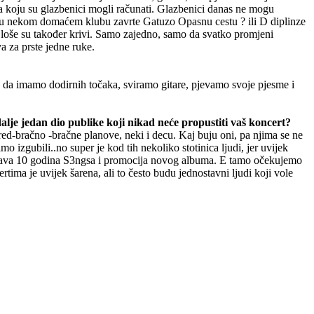
 na koju su glazbenici mogli računati. Glazbenici danas ne mogu
 sa u nekom domaćem klubu zavrte Gatuzo Opasnu cestu ? ili D diplinze
a je loše su također krivi. Samo zajedno, samo da svatko promjeni
a za prste jedne ruke.
no da imamo dodirnih točaka, sviramo gitare, pjevamo svoje pjesme i
 dalje jedan dio publike koji nikad neće propustiti vaš koncert?
ed-bračno -bračne planove, neki i decu. Kaj buju oni, pa njima se ne
o izgubili..no super je kod tih nekoliko stotinica ljudi, jer uvijek
proslava 10 godina S3ngsa i promocija novog albuma. E tamo očekujemo
ertima je uvijek šarena, ali to često budu jednostavni ljudi koji vole