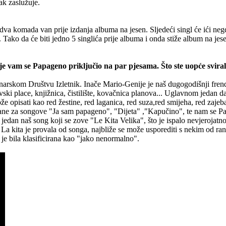
ak zaslužuje.
dva komada van prije izdanja albuma na jesen. Sljedeći singl će ići neg
o. Tako da će biti jedno 5 singlića prije albuma i onda stiže album na j
dje vam se Papageno priključio na par pjesama. Što ste uopće svirali
narskom Društvu Izletnik. Inače Mario-Genije je naš dugogodišnji frend
ki place, knjižnica, čistilište, kovačnica planova... Uglavnom jedan d
može opisati kao red žestine, red laganica, red suza,red smijeha, red z
ane za songove "Ja sam papageno", "Dijeta" ,"Kapučino", te nam se Papag
edan naš song koji se zove "Le Kita Velika", što je ispalo nevjerojatno
 La kita je provala od songa, najbliže se može usporediti s nekim od r
r je bila klasificirana kao "jako nenormalno".