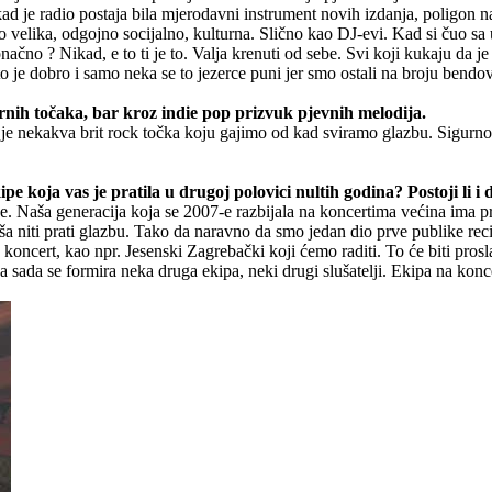
 kad je radio postaja bila mjerodavni instrument novih izdanja, poligon
ito velika, odgojno socijalno, kulturna. Slično kao DJ-evi. Kad si čuo
 konačno ? Nikad, e to ti je to. Valja krenuti od sebe. Svi koji kukaju d
o je dobro i samo neka se to jezerce puni jer smo ostali na broju bendov
rnih točaka, bar kroz indie pop prizvuk pjevnih melodija.
To je nekakva brit rock točka koju gajimo od kad sviramo glazbu. Sigur
ipe koja vas je pratila u drugoj polovici nultih godina? Postoji li i
. Naša generacija koja se 2007-e razbijala na koncertima većina ima pr
ša niti prati glazbu. Tako da naravno da smo jedan dio prve publike recim
an koncert, kao npr. Jesenski Zagrebački koji ćemo raditi. To će biti 
..a sada se formira neka druga ekipa, neki drugi slušatelji. Ekipa na konc