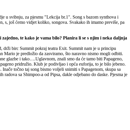
dje u svibnju, za pjesmu "Lekcija br.1". Song s bazom synthova i
esen, s, još ćemo vidjet koliko, songova. Svakako ih imamo previše, pa
 zajedno, te kako je vama bilo? Planira li se s njim i neka daljnja
, drži birc Summit pokraj teatra Exit. Summit nam je u principu
an Mario je predložio da zasviramo, što naravno nismo mogli odbiti.
ajebane glazbe i tako….Uglavnom, znali smo da će tamo biti Papageno,
eno pridružio. Klub je podivljao i opća euforija, to je bilo jebeno.
. Inače točno taj song bismo voljeli snimiti s Papagenom, skupa sa
anih radova sa Shimpoo-a od Pipsa, dakle odjebano do daske. Pjesma je