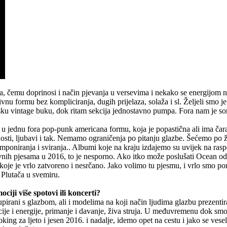
a, čemu doprinosi i način pjevanja u versevima i nekako se energijom 
ivnu formu bez kompliciranja, dugih prijelaza, solaža i sl. Željeli smo j
sku vintage buku, dok ritam sekcija jednostavno pumpa. Fora nam je song
gazi u jednu fora pop-punk americana formu, koja je popastična ali ima č
osti, ljubavi i tak. Nemamo ograničenja po pitanju glazbe. Šećemo po
 komponiranja i sviranja.. Albumi koje na kraju izdajemo su uvijek na ra
bavnih pjesama u 2016, to je nesporno. Ako itko može poslušati Ocean od
, koje je vrlo zatvoreno i nesrčano. Jako volimo tu pjesmu, i vrlo smo p
 Plutača u svemiru.
iji više spotovi ili koncerti?
pirani s glazbom, ali i modelima na koji način ljudima glazbu prezentir
ocije i energije, primanje i davanje, živa struja. U međuvremenu dok smo
ng za ljeto i jesen 2016. i nadalje, idemo opet na cestu i jako se vesel