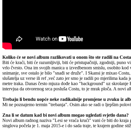
Koliko će se novi album razlikovati u onom što ste radili na Cost
Biti će kraći, biti će razumljiviji, biti će pristupačniji, zgodniji, p
vrlo čvrsto. Ona im svojih manica u izvedbenom smislu, osobito kod v
snimanje, sve ostalo je bilo "snađi se druže". I Skansi je mixao Costu, n
slušatelja uz verse ili ref ,već zato jer smo je radili po mjerilima kada
metre traka. Danas često mjuza dođe kao "background" uz skrolanje F
intervjua da otvorenog srca posluša Costu, to je mrak ploča. A novi a
Trebaju li bendu uopće neke radikalnije promjene u zvuku iz a
Mi ne poznajemo termin "trebanja". Osim ako se radi o ljepšim polov
Zna li se datum kad bi novi album mogao ugledati svjetlo dana?
Novi album radnog naziva "Lesi se vraća krući" vani će biti do kraja god
singlova počela je 1. maja 2015-e i do sada traje, te krajem godine sti