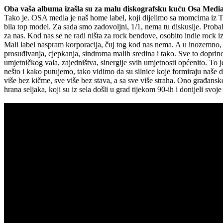
Oba vaša albuma izašla su za malu diskografsku kuću Osa Media. 
Tako je. OSA media je naš home label, koji dijelimo sa momcima iz Th
bila top model. Za sada smo zadovoljni, 1/1, nema tu diskusije. Probal
za nas. Kod nas se ne radi ništa za rock bendove, osobito indie rock 
Mali label naspram korporacija, čuj tog kod nas nema. A u inozemno, p
prosuđivanja, cjepkanja, sindroma malih sredina i tako. Sve to dopr
umjetničkog vala, zajedništva, sinergije svih umjetnosti općenito. To j
nešto i kako putujemo, tako vidimo da su silnice koje formiraju naše d
više bez kičme, sve više bez stava, a sa sve više straha. Ono građansk
hrana seljaka, koji su iz sela došli u grad tijekom 90-ih i donijeli svoje