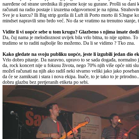
naređene od strane urednika ili pjesme koje su gurane. Prošli su dani
računati na radio postaje i izuzetna odgovornost je na njima. Strahov
Sve je u kurcu? Ili Big strip gorila ili Luft ili Porto morto ili S3ngse
mindset napravili smo brdo već. No da se vratimo na trenutno stanje, t
Vidite li vi uopće sebe u tom krugu? Glazbeno s njima imate dodi
Da, čuj nama je melodioznost uvijek bila vrlo bitna, to nije upitno. 
trudimo se to raditi najbolje što možemo. Da li se vidimo ? Tko zna.
Kako gledate na svoju publiku uopće, jeste li izgubili jedan dio ek
Vrlo dobro pitanje. Da naravno, upravo to se sada događa, normalno je
da, rock koncert nije u fokusu života, nego 70% njih više opće niti slu
možeš računati na njih ako radiš neki stvarno veliki jako jako poseb
da će se zamiksati i stara i nova ekipa. Inače, to je tako to je prirodno
dobru glazbu bez pretjeranih etiketa po sebi.