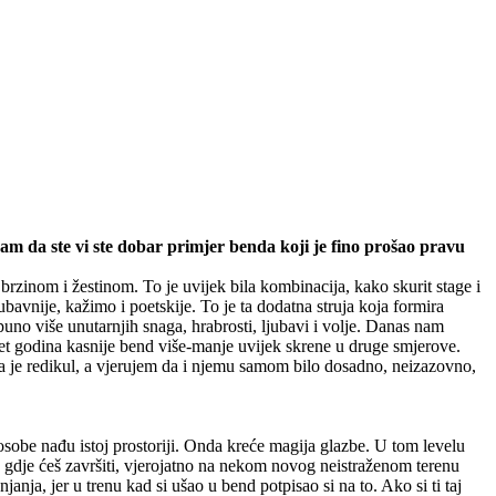
ram da ste vi ste dobar primjer benda koji je fino prošao pravu
rzinom i žestinom. To je uvijek bila kombinacija, kako skurit stage i
ubavnije, kažimo i poetskije. To je ta dodatna struja koja formira
uno više unutarnjih snaga, hrabrosti, ljubavi i volje. Danas nam
set godina kasnije bend više-manje uvijek skrene u druge smjerove.
i da je redikul, a vjerujem da i njemu samom bilo dosadno, neizazovno,
 osobe nađu istoj prostoriji. Onda kreće magija glazbe. U tom levelu
zna gdje ćeš završiti, vjerojatno na nekom novog neistraženom terenu
anja, jer u trenu kad si ušao u bend potpisao si na to. Ako si ti taj