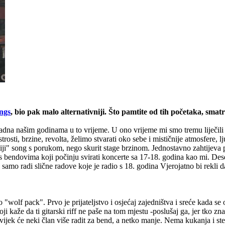
ngs
, bio pak malo alternativniji. Što pamtite od tih početaka, smat
ladna našim godinama u to vrijeme. U ono vrijeme mi smo tremu liječili b
sti, brzine, revolta, želimo stvarati oko sebe i mističnije atmosfere, lj
niji" song s porukom, nego skurit stage brzinom. Jednostavno zahtijeva p
j s bendovima koji počinju svirati koncerte sa 17-18. godina kao mi. De
go samo radi slične radove koje je radio s 18. godina Vjerojatno bi rekl
"wolf pack". Prvo je prijateljstvo i osjećaj zajedništva i sreće kada se
koji kaže da ti gitarski riff ne paše na tom mjestu -poslušaj ga, jer tko 
ijek će neki član više radit za bend, a netko manje. Nema kukanja i stenj