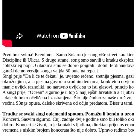
Prvo bok svima! Krenimo... Samo Solarno je song više street karakter
Discipline ili Ulica). S druge strane, song smo stavili u kratku eksploz
"blitzkrieg bop". Gitarama smo se dobro poigrali i dobili ferdinandov
garaži demo verziju songa valjda 50 puta na repeat.
Singl prije "Da li će te čekati" je, uvjetno rečeno, sretnija pjesma, 
okruženjima, a ta pjesma govori o srodnim temama, konkretno o vjern
manje uvijek raznoliki, no naravno uvijek su to isti glasovi, princip
A singl prije, "Ocean" sigurno je u top 5 najljepših hrvatskih alt-lju
i daje duboko očeličena i zastranjena. Što nije čudno za naše društvo
većina S3ngs opusa, daleko skrivena od očiju predatora. Biser u tami.
Trudite se svaki singl oplemeniti spotom. Pomažu li bendu u promoc
Koncerti. Sasvim sigurno. Čuj, zadnje dvije godine smo bili toliko oku
dobro. Koncert je život, to je kontakt s ljudima, direktan prijenos em
vremena s niskim brojem koncerata što nije dobro. Upravo radimo booki