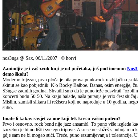
nos3ngs @ Sax, 06/11/2007 © horvi
Zanimljiv je i vaš zvuk koji je od početaka, još pod imenom
Nos3
demo školu?
Moderno trijezan, prva ploča je bila prava punk-rock razbijačina ,suk
skinut se kao pobjednik. K'o Rocky Balboe. Danas, osim energije, žustro
S3ngse zadnjih godina. Shvatili smo da je puno teže odsvirati "ozbilj
koncerti budu 50-50. Na kraju balade, naša putanja je vrlo čest sluča
Mislim, zamisli slikara ili režisera koji ne napreduje u 10 godina, ne
suho.
Imate li kakav savjet za one koji tek kreću vašim putem?
Prvo i osnovno, rock bend nije jazz ansambl. To puno više izgleda kao 
izuzetno je bitno lišiti sve ego tripove. Ako se ne slažeš s bubnjarem 
gdje sam ne bi mogao stići. Treće, puno razumijevanja i tolerancije. Uv