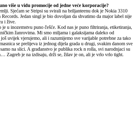
uno više u vidu promocije od jedne veće korporacije?
ji. Sjećam se Stripsi su svirali na briljanteenu dok je Nokia 3310
a Records. Jedan singl je bio dovoljan da shvatimo da major label nije
u i žive.
je u inozemstvu puno češće. Kod nas je puno filtriranja, etiketiranja,
etničkim žanrovima. Mi smo miljama i galaksijama daleko od
 još uvijek vjerujemo, ali i razumijemo sve varijable potrebne za tako
o masnica se prelijeva iz jednog dijela grada u drugi, svakim danom sve
amo na slici. A građanstvo je publika rock n rolla, svi narodnjaci su
 Zagreb je na izdisaju, drži se, žilav je on, ali je vrlo vrlo tight.