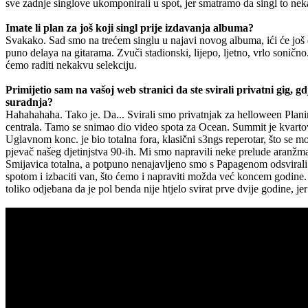
sve zadnje singlove ukomponirali u spot, jer smatramo da singl to nek
Imate li plan za još koji singl prije izdavanja albuma?
Svakako. Sad smo na trećem singlu u najavi novog albuma, ići će još 
puno delaya na gitarama. Zvuči stadionski, lijepo, ljetno, vrlo soničn
ćemo raditi nekakvu selekciju.
Primijetio sam na vašoj web stranici da ste svirali privatni gig, g
suradnja?
Hahahahaha. Tako je. Da... Svirali smo privatnjak za helloween Plani
centrala. Tamo se snimao dio video spota za Ocean. Summit je kvartovs
Uglavnom konc. je bio totalna fora, klasični s3ngs reperotar, što se 
pjevač našeg djetinjstva 90-ih. Mi smo napravili neke prelude aranžm
Smijavica totalna, a potpuno nenajavljeno smo s Papagenom odsvirali j
spotom i izbaciti van, što ćemo i napraviti možda već koncem godine.
toliko odjebana da je pol benda nije htjelo svirat prve dvije godine, je