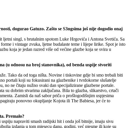
rnosti, dogurao Gatuzo. Zašto se S3ngsima još nije dogodio onaj
hit ljetni singl, s brutalnim spotom Luke Hrgovića i Antona Svetića. Sa
e i vintage zvuka, ljetne budalaste teme i lijepe lirike. Spot je isto
azbu koja je jedan razred više od većine glazbe koja se svira u
ma (u odnosu na broj stanovnika), od benda uspije stvoriti
e. Tako da od toga ništa. Novine i tiskovine gdje bi smo trebali biti
o portali koji su fokusirani na glazbenike i tvrdokorne slušatelje
u, no ne čitaju nužno svaki dan specijalizirane glazbene portale.
ata su dobrim stvarima zaključana. Bila to glazba, slikarstvo, crtači
arlamenta. Zamisli da naš sabor priča o prošlogodišnjim uspjesima
ropagiraju ponovno okupljanje Kojota ili The Babiesa, jer će to
tta. Premalo?
spiju napraviti smash radijski hit i onda još bitnije, imaju sivu
jbolja izdanja u tom mjesecu danu, godini, već pjesme ili koje su