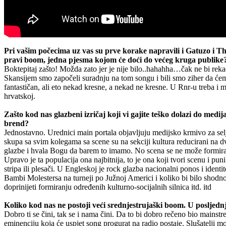
Pri vašim počecima uz vas su prve korake napravili i Gatuzo i Th
pravi boom, jedna pjesma kojom će doći do većeg kruga publike
Boktepitaj zašto! Možda zato jer je nije bilo..hahahha…čak ne bi rekao 
Skansijem smo započeli suradnju na tom songu i bili smo ziher da ćemo
fantastičan, ali eto nekad kresne, a nekad ne kresne. U Rnr-u treba i 
hrvatskoj.
Zašto kod nas glazbeni izričaj koji vi gajite teško dolazi do med
brend?
Jednostavno. Urednici main portala objavljuju medijsko krmivo za selj
skupa sa svim kolegama sa scene su na sekciji kultura reducirani na dv
glazbe i hvala Bogu da barem to imamo. No scena se ne može formirati, 
Upravo je ta populacija ona najbitnija, to je ona koji tvori scenu i pun
stripa ili plesači. U Engleskoj je rock glazba nacionalni ponos i iden
Bambi Molestersa na turneji po Južnoj Americi i koliko bi bilo shodno 
doprinijeti formiranju određenih kulturno-socijalnih silnica itd. itd
Koliko kod nas ne postoji veći srednjestrujaški boom. U posljednj
Dobro ti se čini, tak se i nama čini. Da to bi dobro rečeno bio mainstr
eminenciju koja će uspjet song progurat na radio postaje. Slušatelji 