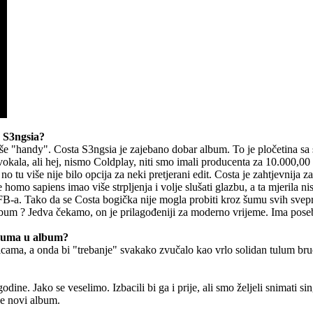
a S3ngsia?
uno više "handy". Costa S3ngsia je zajebano dobar album. To je pločetina 
okala, ali hej, nismo Coldplay, niti smo imali producenta za 10.000,00 
o tu više nije bilo opcija za neki pretjerani edit. Costa je zahtjevnija za
 je homo sapiens imao više strpljenja i volje slušati glazbu, a ta mjerila n
B-a. Tako da se Costa bogička nije mogla probiti kroz šumu svih svepr
lbum ? Jedva čekamo, on je prilagođeniji za moderno vrijeme. Ima posebn
lbuma u album?
icama, a onda bi "trebanje" svakako zvučalo kao vrlo solidan tulum b
ine. Jako se veselimo. Izbacili bi ga i prije, ali smo željeli snimati si
že novi album.