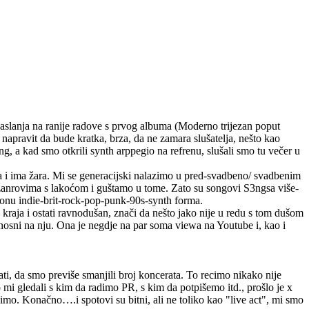
naslanja na ranije radove s prvog albuma (Moderno trijezan poput
e napravit da bude kratka, brza, da ne zamara slušatelja, nešto kao
, a kad smo otkrili synth arppegio na refrenu, slušali smo tu večer u
ara i ima žara. Mi se generacijski nalazimo u pred-svadbeno/ svadbenim
 žanrovima s lakoćom i guštamo u tome. Zato su songovi S3ngsa više-
sponu indie-brit-rock-pop-punk-90s-synth forma.
 kraja i ostati ravnodušan, znači da nešto jako nije u redu s tom dušom
onosni na nju. Ona je negdje na par soma viewa na Youtube i, kao i
ati, da smo previše smanjili broj koncerata. To recimo nikako nije
 mi gledali s kim da radimo PR, s kim da potpišemo itd., prošlo je x
imo. Konačno….i spotovi su bitni, ali ne toliko kao "live act", mi smo