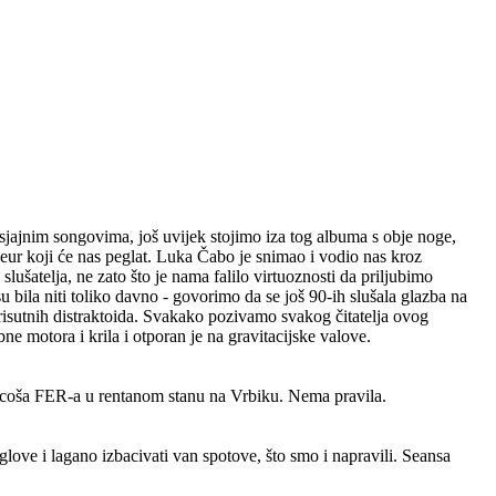
sa sjajnim songovima, još uvijek stojimo iza tog albuma s obje noge,
eur koji će nas peglat. Luka Čabo je snimao i vodio nas kroz
 slušatelja, ne zato što je nama falilo virtuoznosti da priljubimo
isu bila niti toliko davno - govorimo da se još 90-ih slušala glazba na
isutnih distraktoida. Svakako pozivamo svakog čitatelja ovog
e motora i krila i otporan je na gravitacijske valove.
rucoša FER-a u rentanom stanu na Vrbiku. Nema pravila.
nglove i lagano izbacivati van spotove, što smo i napravili. Seansa