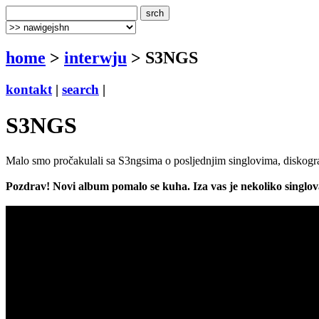
home
>
interwju
> S3NGS
kontakt
|
search
|
S3NGS
Malo smo pročakulali sa S3ngsima o posljednjim singlovima, diskogr
Pozdrav! Novi album pomalo se kuha. Iza vas je nekoliko singlo