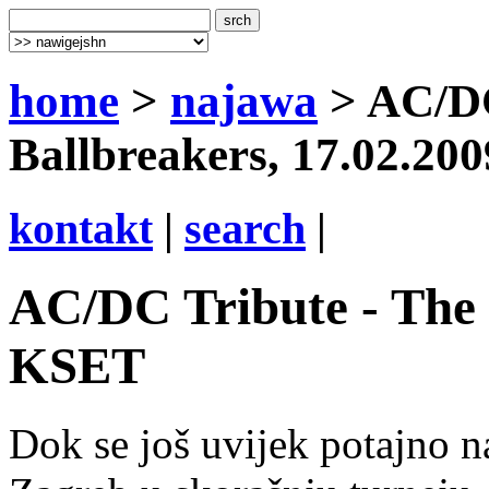
home
>
najawa
> AC/DC
Ballbreakers, 17.02.20
kontakt
|
search
|
AC/DC Tribute - The B
KSET
Dok se još uvijek potajno 