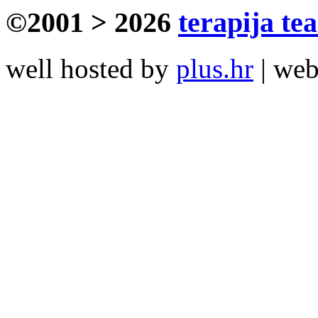
©2001 > 2026
terapija te
well hosted by
plus.hr
| we