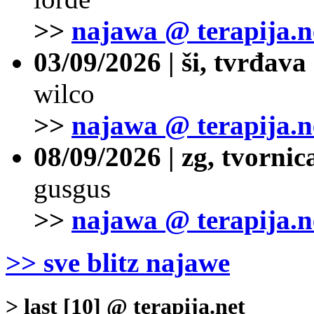
>>
najawa @ terapija.n
03/09/2026 | ši, tvrđava
wilco
>>
najawa @ terapija.n
08/09/2026 | zg, tvornic
gusgus
>>
najawa @ terapija.n
>> sve blitz najawe
> last [10] @ terapija.net