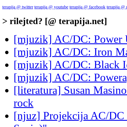
terapija @ twitter
terapija @ youtube
terapija @ facebook
terapija @
> rilejted? [@ terapija.net]
[mjuzik] AC/DC: Power
[mjuzik] AC/DC: Iron M
[mjuzik] AC/DC: Black I
[mjuzik] AC/DC: Power
[literatura] Susan Masin
rock
[njuz] Projekcija AC/DC