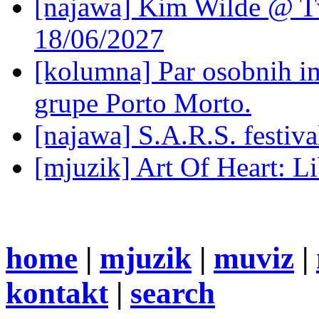
[najawa] Kim Wilde @ Tv
18/06/2027
[kolumna] Par osobnih 
grupe Porto Morto.
[najawa] S.A.R.S. festiv
[mjuzik] Art Of Heart: Li
home
|
mjuzik
|
muviz
|
kontakt
|
search