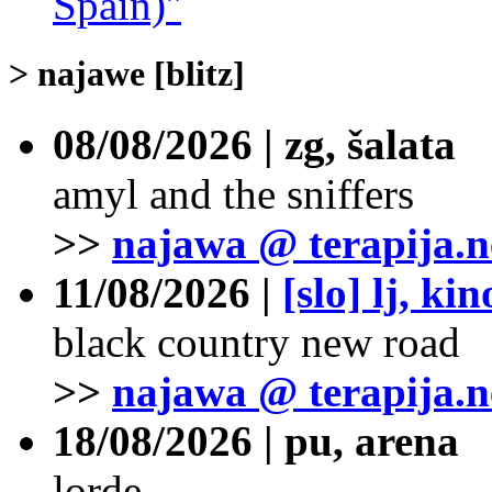
Spain)''
> najawe [blitz]
08/08/2026 | zg, šalata
amyl and the sniffers
>>
najawa @ terapija.n
11/08/2026 |
[slo] lj, ki
black country new road
>>
najawa @ terapija.n
18/08/2026 | pu, arena
lorde