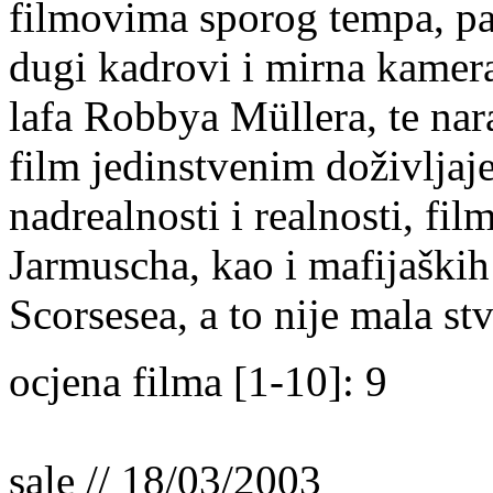
filmovima sporog tempa, paš
dugi kadrovi i mirna kamera
lafa Robbya Müllera, te nar
film jedinstvenim doživljaj
nadrealnosti i realnosti, fi
Jarmuscha, kao i mafijaških
Scorsesea, a to nije mala st
ocjena filma [1-10]: 9
sale // 18/03/2003