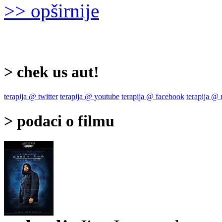
>> opširnije
> chek us aut!
terapija @ twitter
terapija @ youtube
terapija @ facebook
terapija @
> podaci o filmu