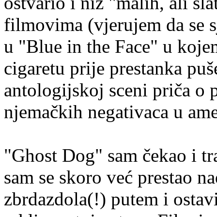
ostvario i niz "malih, ali s
filmovima (vjerujem da se s
u "Blue in the Face" u koje
cigaretu prije prestanka puš
antologijskoj sceni priča o 
njemačkih negativaca u ame
"Ghost Dog" sam čekao i tra
sam se skoro već prestao na
zbrdazdola(!) putem i ostavi