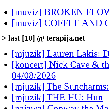
[muviz] BROKEN FLOWE
[muviz] COFFEE AND C
> last [10] @ terapija.net
[mjuzik] Lauren Lakis: D
[koncert] Nick Cave & t
04/08/2026
[mjuzik] The Suncharms
[mjuzik] THE HU: Hun
[najawa] Conway the Mac