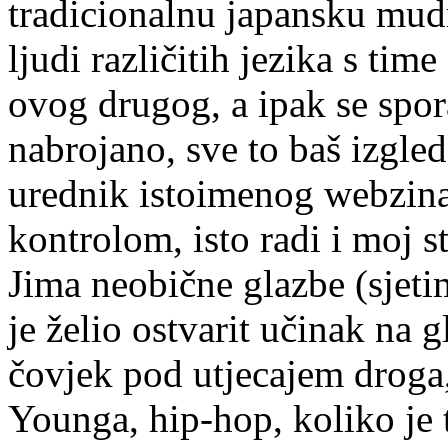
tradicionalnu japansku mudr
ljudi različitih jezika s tim
ovog drugog, a ipak se spo
nabrojano, sve to baš izgled
urednik istoimenog webzina 
kontrolom, isto radi i moj st
Jima neobične glazbe (sjet
je želio ostvarit učinak na 
čovjek pod utjecajem droga,
Younga, hip-hop, koliko je