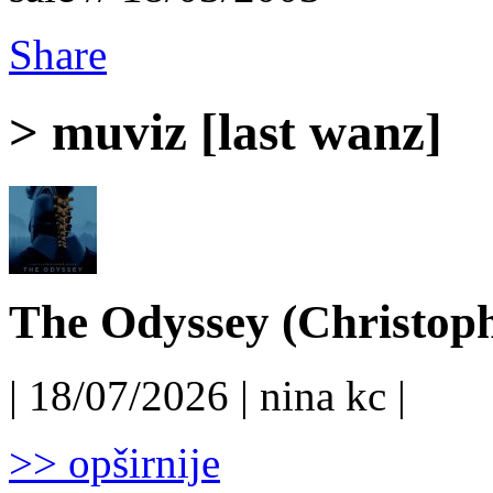
Share
> muviz [last wanz]
The Odyssey (Christoph
| 18/07/2026 | nina kc |
>> opširnije