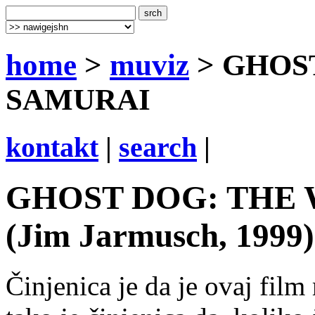
home
>
muviz
> GHOS
SAMURAI
kontakt
|
search
|
GHOST DOG: THE 
(Jim Jarmusch, 1999)
Činjenica je da je ovaj film 