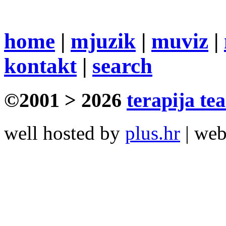
home
|
mjuzik
|
muviz
|
kontakt
|
search
©2001 > 2026
terapija te
well hosted by
plus.hr
| we