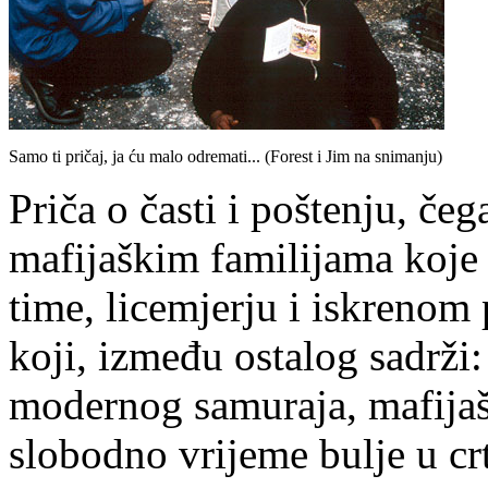
Samo ti pričaj, ja ću malo odremati... (Forest i Jim na snimanju)
Priča o časti i poštenju, če
mafijaškim familijama koje s
time, licemjerju i iskrenom p
koji, između ostalog sadrž
modernog samuraja, mafija
slobodno vrijeme bulje u crt