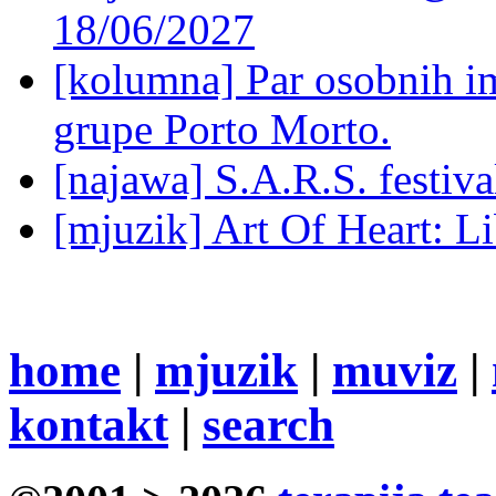
18/06/2027
[kolumna] Par osobnih 
grupe Porto Morto.
[najawa] S.A.R.S. festiv
[mjuzik] Art Of Heart: Li
home
|
mjuzik
|
muviz
|
kontakt
|
search