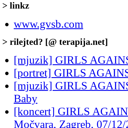
> linkz
www.gvsb.com
> rilejted? [@ terapija.net]
[mjuzik] GIRLS AGAINS
[portret] GIRLS AGAI
[mjuzik] GIRLS AGAINS
Baby
[koncert] GIRLS AGA
Močvara, Zagreb, 07/12