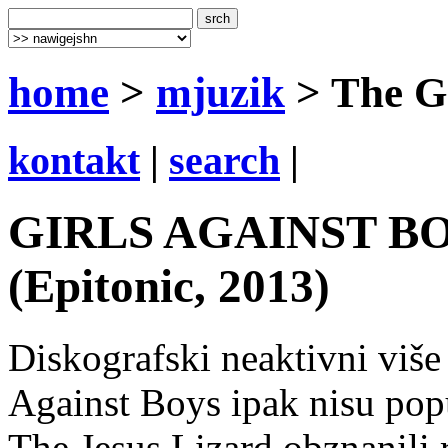
home
>
mjuzik
> The Gh
kontakt
|
search
|
GIRLS AGAINST BOYS
(Epitonic, 2013)
Diskografski neaktivni više
Against Boys ipak nisu popu
The Jesus Lizard obznanili r