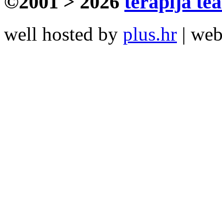
©2001 > 2026
terapija te
well hosted by
plus.hr
| we