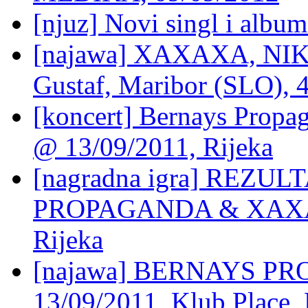
[njuz] Novi singl i alb
[najawa] XAXAXA, NI
Gustaf, Maribor (SLO), 
[koncert] Bernays Prop
@ 13/09/2011, Rijeka
[nagradna igra] REZUL
PROPAGANDA & XAXAXA
Rijeka
[najawa] BERNAYS 
13/09/2011, Klub Place, 