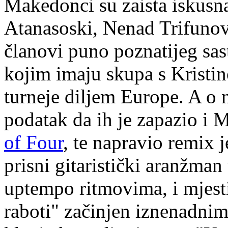
Makedonci su zaista iskusna
Atanasoski, Nenad Trifunov
članovi puno poznatijeg sa
kojim imaju skupa s Krist
turneje diljem Europe. A o n
podatak da ih je zapazio i
of Four
, te napravio remix 
prisni gitaristički aranžman
uptempo ritmovima, i mjest
raboti" začinjen iznenadni