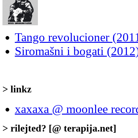
Tango revolucioner (201
Siromašni i bogati (2012
> linkz
xaxaxa @ moonlee recor
> rilejted? [@ terapija.net]