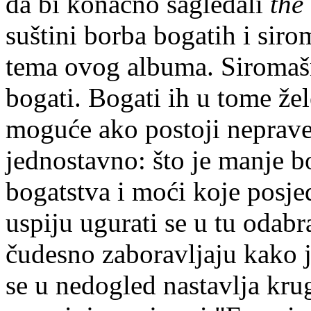
da bi konačno sagledali
the
suštini borba bogatih i sirom
tema ovog albuma. Siromaš
bogati. Bogati ih u tome žel
moguće ako postoji nepraved
jednostavno: što je manje b
bogatstva i moći koje posje
uspiju ugurati se u tu odabr
čudesno zaboravljaju kako je
se u nedogled nastavlja kru