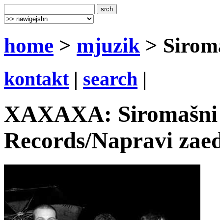
home
>
mjuzik
> Siroma
kontakt
|
search
|
XAXAXA: Siromašni i
Records/Napravi zaed