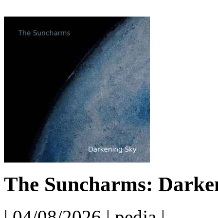
The Suncharms: Darken
| 04/08/2026 | pedja |