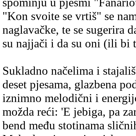
spominju u pjesmi "Fanariot
"Kon svoite se vrtiš" se nam
naglavačke, te se sugerira d
su najjači i da su oni (ili bi
Sukladno načelima i stajališ
deset pjesama, glazbena pod
iznimno melodični i energi
možda reći: 'E jebiga, pa za
bend među stotinama sličnih