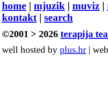
home
|
mjuzik
|
muviz
|
kontakt
|
search
©2001 > 2026
terapija te
well hosted by
plus.hr
| we