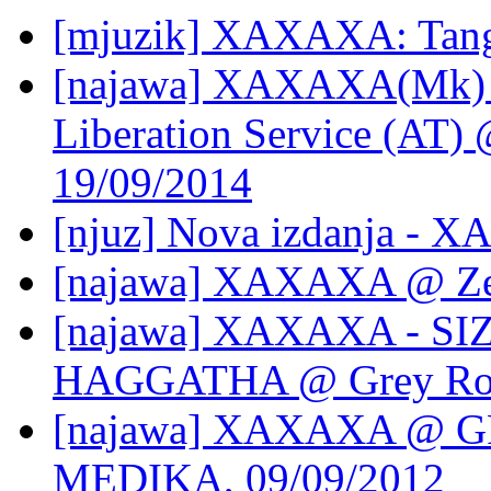
[mjuzik] XAXAXA: Tang
[najawa] XAXAXA(Mk) +
Liberation Service (AT)
19/09/2014
[njuz] Nova izdanja - X
[najawa] XAXAXA @ Zel
[najawa] XAXAXA - SI
HAGGATHA @ Grey Roo
[najawa] XAXAXA @ G
MEDIKA, 09/09/2012