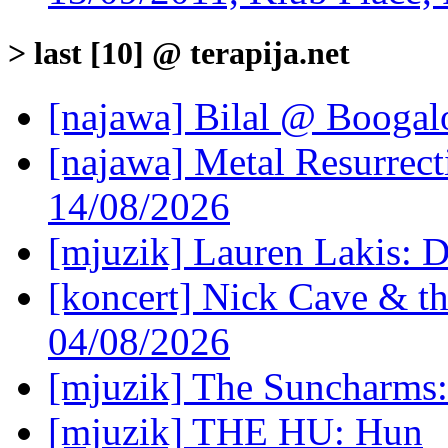
> last [10] @ terapija.net
[najawa] Bilal @ Boogal
[najawa] Metal Resurrec
14/08/2026
[mjuzik] Lauren Lakis: D
[koncert] Nick Cave & t
04/08/2026
[mjuzik] The Suncharms
[mjuzik] THE HU: Hun