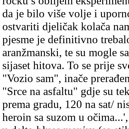
rocku s obiljem eksperiment
da je bilo više volje i upor
ostvariti djeličak kolača n
pjesme je definitivno trebal
aranžmanski, te su mogle s
sijaset hitova. To se prije 
"Vozio sam", inače prerađen
"Srce na asfaltu" gdje su te
prema gradu, 120 na sat/ nis
heroin sa suzom u očima...'