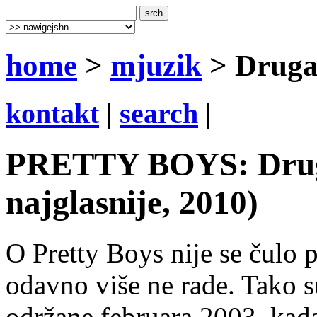
home
>
mjuzik
> Druga
kontakt
|
search
|
PRETTY BOYS: Druga
najglasnije, 2010)
O Pretty Boys nije se čulo 
odavno više ne rade. Tako s
održane februara 2003. kada 