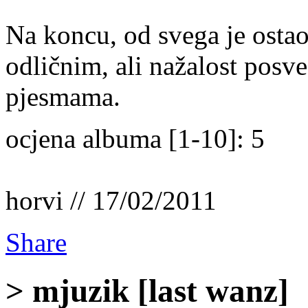
Na koncu, od svega je osta
odličnim, ali nažalost posv
pjesmama.
ocjena albuma [1-10]: 5
horvi // 17/02/2011
Share
> mjuzik [last wanz]