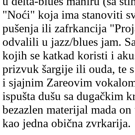
u delta-blues maniru (sa stih
"Noći" koja ima stanoviti s
pušenja ili zafrkancija "Proj
odvalili u jazz/blues jam. 
kojih se katkad koristi i ak
prizvuk šargije ili ouda, te
i sjajnim Zareovim vokalom
ispušta dušu sa dugačkim k
bezazlen materijal mada on
kao jedna obična zvrkarija.