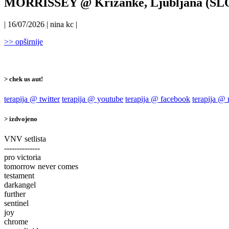
MORRISSEY @ Križanke, Ljubljana (SLO)
| 16/07/2026 | nina kc |
>> opširnije
> chek us aut!
terapija @ twitter
terapija @ youtube
terapija @ facebook
terapija @
> izdvojeno
VNV setlista
--------------
pro victoria
tomorrow never comes
testament
darkangel
further
sentinel
joy
chrome