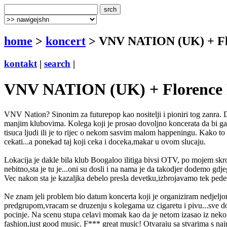
home
>
koncert
> VNV NATION (UK) + Flor
kontakt
|
search
|
VNV NATION (UK) + Florence F
VNV Nation? Sinonim za futurepop kao nositelji i pioniri tog zanra. Dv
manjim klubovima. Kolega koji je prosao dovoljno koncerata da bi ga 
tisuca ljudi ili je to rijec o nekom sasvim malom happeningu. Kako to
cekati...a ponekad taj koji ceka i doceka,makar u ovom slucaju.
Lokacija je dakle bila klub Boogaloo ilitiga bivsi OTV, po mojem sk
nebitno,sta je tu je...oni su dosli i na nama je da takodjer dodemo g
Vec nakon sta je kazaljka debelo presla devetku,izbrojavamo tek pedes
Ne znam jeli problem bio datum koncerta koji je organiziram nedjeljom
predgrupom,vracam se druzenju s kolegama uz cigaretu i pivu...sve dok
pocinje. Na scenu stupa celavi momak kao da je netom izasao iz nekog 
fashion,just good music. F*** great music! Otvaraju sa stvarima s na