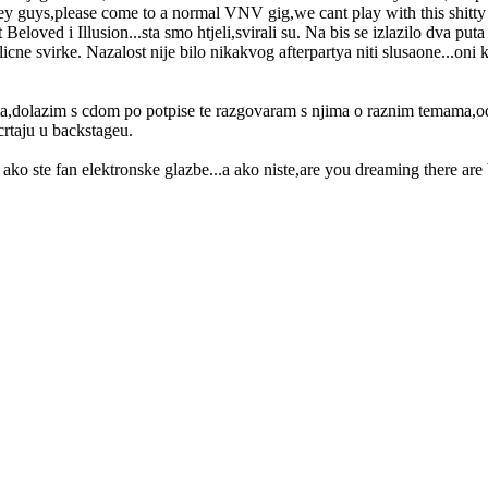
y guys,please come to a normal VNV gig,we cant play with this shitty 
 Beloved i Illusion...sta smo htjeli,svirali su. Na bis se izlazilo dva pu
cne svirke. Nazalost nije bilo nikakvog afterpartya niti slusaone...oni
novima,dolazim s cdom po potpise te razgovaram s njima o raznim temama,
crtaju u backstageu.
 ako ste fan elektronske glazbe...a ako niste,are you dreaming there are