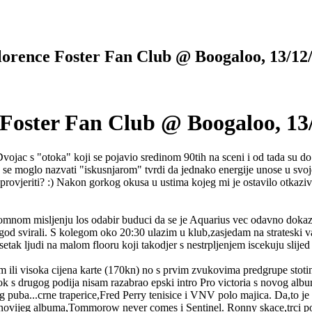
ence Foster Fan Club @ Boogaloo, 13/12
oster Fan Club @ Boogaloo, 13
ojac s "otoka" koji se pojavio sredinom 90tih na sceni i od tada su do 
se moglo nazvati "iskusnjarom" tvrdi da jednako energije unose u svoj
 provjeriti? :) Nakon gorkog okusa u ustima kojeg mi je ostavilo otkazi
romnom misljenju los odabir buduci da se je Aquarius vec odavno dokaza
djegod svirali. S kolegom oko 20:30 ulazim u klub,zasjedam na strateski
etak ljudi na malom flooru koji takodjer s nestrpljenjem iscekuju slijed
 ili visoka cijena karte (170kn) no s prvim zvukovima predgrupe stotinja
 s drugog podija nisam razabrao epski intro Pro victoria s novog albuma
puba...crne traperice,Fred Perry tenisice i VNV polo majica. Da,to je 
jnovijeg albuma,Tommorow never comes i Sentinel. Ronny skace,trci po 