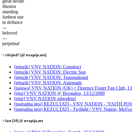
great divide
illusion
standing
farthest star
in defiance
---
beloved
---
perpetual
> rilejted? [@ terapija.net]
[mjuzik] VNV NATION: Construct
[mjuzik] VNV NATION: Electric Sun
[mjuzik] VNV NATION: Transnational
[mjuzik] VNV NATION: Automatic
[najawa] VNV NATION (UK) + Florence Foster Fan Club, 13.
[njuz] VNV NATION @ Boogaloo, 13/12/2009
[njuz] VNV NATION odgođeni!
[nagradna igra] REZULTATI - VNV NATION - "FAITH POW
[nagradna igra] REZULTATI - Twilight / VNV Nation, Močvar
> last [10] @ terapija.net