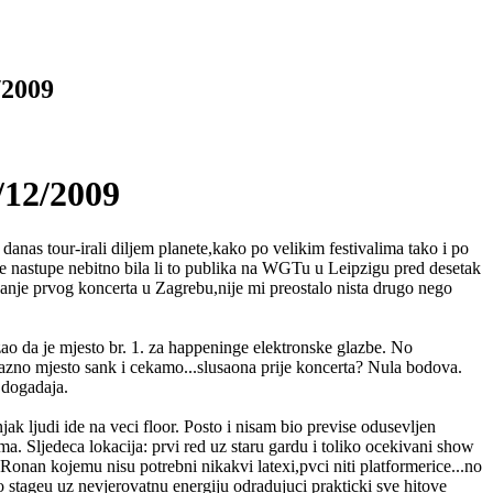
/2009
/12/2009
danas tour-irali diljem planete,kako po velikim festivalima tako i po
e nastupe nebitno bila li to publika na WGTu u Leipzigu pred desetak
vanje prvog koncerta u Zagrebu,nije mi preostalo nista drugo nego
o da je mjesto br. 1. za happeninge elektronske glazbe. No
 vazno mjesto sank i cekamo...slusaona prije koncerta? Nula bodova.
 dogadaja.
k ljudi ide na veci floor. Posto i nisam bio previse odusevljen
. Sljedeca lokacija: prvi red uz staru gardu i toliko ocekivani show
Ronan kojemu nisu potrebni nikakvi latexi,pvci niti platformerice...no
stageu uz nevjerovatnu energiju odradujuci prakticki sve hitove