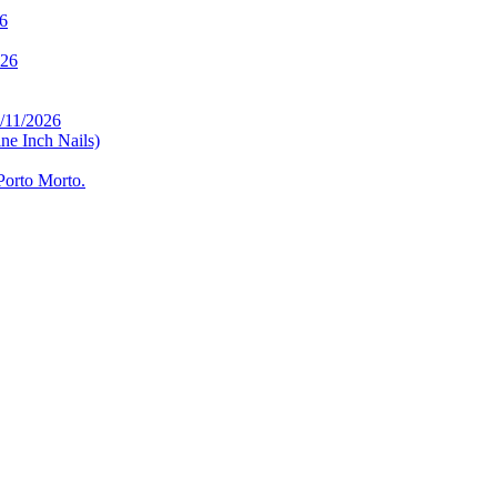
26
026
/11/2026
ne Inch Nails)
Porto Morto.