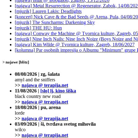
[najawa] Bilal @ Boogaloo, Zagreb, 15/12/2026
[najawa] Metal Resurrection @ Regenerator, Zabok, 14/08/20
[mjuzik] Lauren Lakis: Deadlights
[koncert] Nick Cave & the Bad Seeds @ Arena, Pula, 04/08/2
[mjuzik] The Suncharms: Darkening Sky
[mjuzik] THE HU: Hun
[najawa] Conway the Machine @ Tvornica kulture, Zagreb, 05
[mjuzik] Nine Inch Nails: Nine Inch Noize (Boys Noize and Ni
[najawa] Kim Wilde @ Tvornica kulture, Zagreb, 18/06/2027
[kolumna] Par osobnih impresija o Albumu "Minimum" grupe 
> najawe [blitz]
08/08/2026 | zg, šalata
amyl and the sniffers
>>
najawa @ terapija.net
11/08/2026 |
[slo] lj, kino šiška
black country new road
>>
najawa @ terapija.net
18/08/2026 | pu, arena
lorde
>>
najawa @ terapija.net
03/09/2026 | ši, tvrđava svetog mihovila
wilco
>>
najawa @ terapija.net