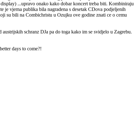
display) ...upravo onako kako dobar koncert treba biti. Kombiniraju
ta te je vjerna publika bila nagradena s desetak CDova podjeljenih
 koji su bili na Combichristu u Ozujku ove godine znati ce o cemu
od austrijskih schranz DJa pa do toga kako im se svidjelo u Zagrebu.
 better days to come?!