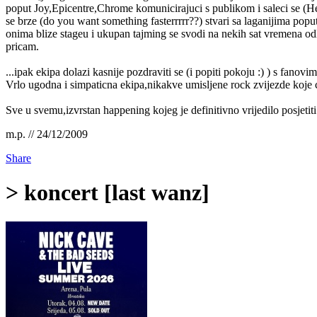
poput Joy,Epicentre,Chrome komunicirajuci s publikom i saleci se (He
se brze (do you want something fasterrrrr??) stvari sa laganijima poput
onima blize stageu i ukupan tajming se svodi na nekih sat vremena odli
pricam.
...ipak ekipa dolazi kasnije pozdraviti se (i popiti pokoju :) ) s fa
Vrlo ugodna i simpaticna ekipa,nikakve umisljene rock zvijezde koje 
Sve u svemu,izvrstan happening kojeg je definitivno vrijedilo posjetiti
m.p. // 24/12/2009
Share
> koncert [last wanz]