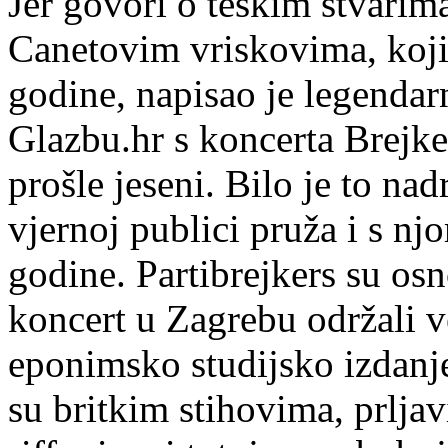
Jer govori o teškim stvarim
Canetovim vriskovima, koji 
godine, napisao je legendar
Glazbu.hr s koncerta Brejke
prošle jeseni. Bilo je to na
vjernoj publici pruža i s nj
godine. Partibrejkers su os
koncert u Zagrebu održali v
eponimsko studijsko izdanj
su britkim stihovima, prlj