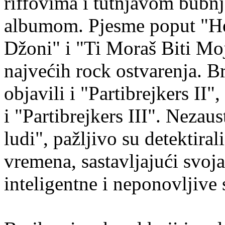
riffovima i tutnjavom bubnj
albumom. Pjesme poput "He
Džoni" i "Ti Moraš Biti Moj
najvećih rock ostvarenja. Br
objavili i "Partibrejkers II"
i "Partibrejkers III". Nezaus
ludi", pažljivo su detektira
vremena, sastavljajući svoja
inteligentne i neponovljive 