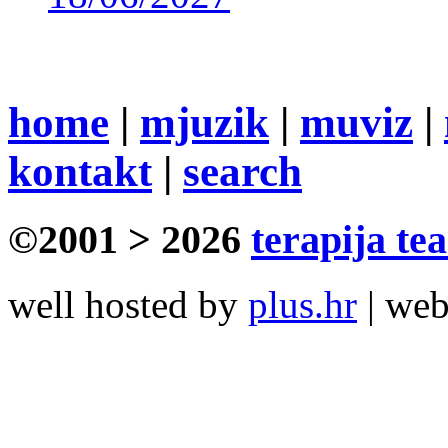
home
|
mjuzik
|
muviz
|
kontakt
|
search
©2001 > 2026
terapija te
well hosted by
plus.hr
| we