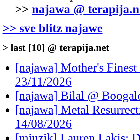
>>
najawa @ terapija.n
>> sve blitz najawe
> last [10] @ terapija.net
[najawa] Mother's Fines
23/11/2026
[najawa] Bilal @ Boogal
[najawa] Metal Resurrec
14/08/2026
[mjuzik] Lauren Lakis: D