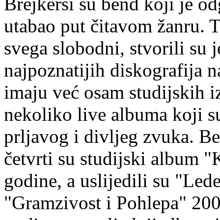
Brejkersi su bend koji je odg
utabao put čitavom žanru. Ta
svega slobodni, stvorili su 
najpoznatijih diskografija 
imaju već osam studijskih iz
nekoliko live albuma koji su
prljavog i divljeg zvuka. B
četvrti su studijski album "
godine, a uslijedili su "Le
"Gramzivost i Pohlepa" 2002