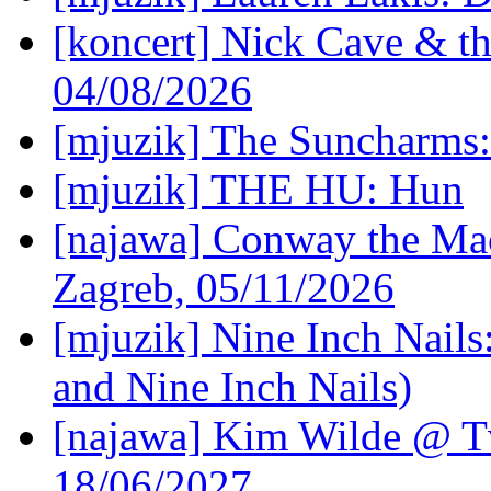
[koncert] Nick Cave & t
04/08/2026
[mjuzik] The Suncharms
[mjuzik] THE HU: Hun
[najawa] Conway the Mac
Zagreb, 05/11/2026
[mjuzik] Nine Inch Nails
and Nine Inch Nails)
[najawa] Kim Wilde @ Tv
18/06/2027