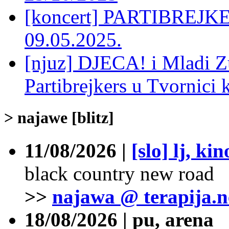
[koncert] PARTIBREJ
09.05.2025.
[njuz] DJECA! i Mladi Z
Partibrejkers u Tvornici 
> najawe [blitz]
11/08/2026 |
[slo] lj, ki
black country new road
>>
najawa @ terapija.n
18/08/2026 | pu, arena