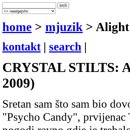
home
>
mjuzik
> Alight
kontakt
|
search
|
CRYSTAL STILTS: Ali
2009)
Sretan sam što sam bio dovo
"Psycho Candy", prvijenac
pogodi ravno gdje je trebal