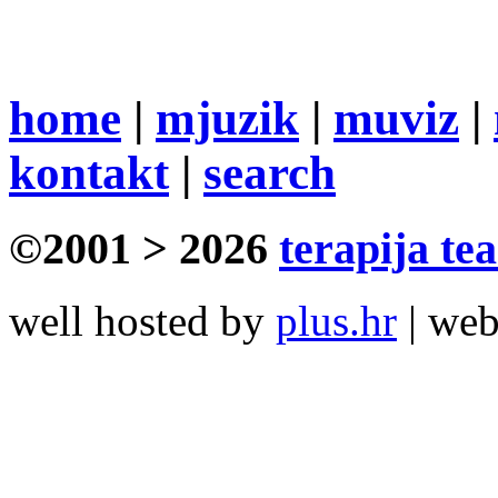
home
|
mjuzik
|
muviz
|
kontakt
|
search
©2001 > 2026
terapija te
well hosted by
plus.hr
| we