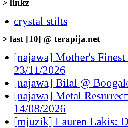
> linkz
crystal stilts
> last [10] @ terapija.net
[najawa] Mother's Fines
23/11/2026
[najawa] Bilal @ Boogal
[najawa] Metal Resurrec
14/08/2026
[mjuzik] Lauren Lakis: D