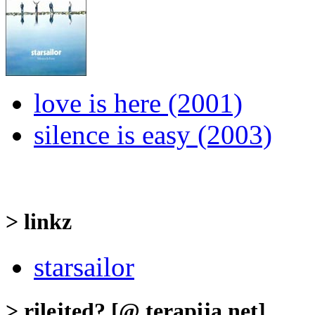
love is here (2001)
silence is easy (2003)
> linkz
starsailor
> rilejted? [@ terapija.net]