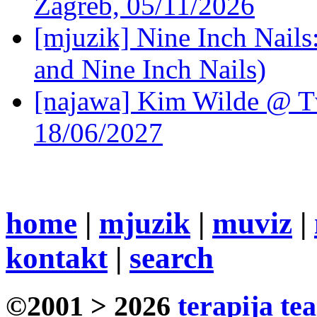
Zagreb, 05/11/2026
[mjuzik] Nine Inch Nails
and Nine Inch Nails)
[najawa] Kim Wilde @ Tv
18/06/2027
home
|
mjuzik
|
muviz
|
kontakt
|
search
©2001 > 2026
terapija te