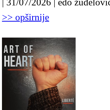
| 31/07/2026 | edo žuđelović
>> opširnije