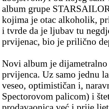
album grupe STARSAILOR. A
kojima je otac alkoholik, pr
i tvrde da je ljubav tu negd
prvijenac, bio je prilično 
Novi album je dijametralno
prvijenca. Uz samo jednu la
veseo, optimističan i, narav
Spectorovom palicom) i štet
prodavaonica već i prije lje