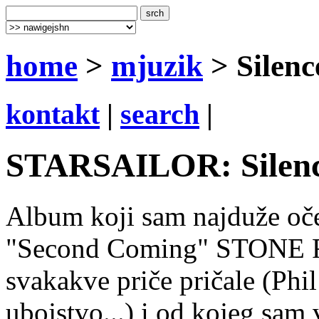
home
>
mjuzik
> Silenc
kontakt
|
search
|
STARSAILOR: Silence
Album koji sam najduže oč
"Second Coming" STONE R
svakakve priče pričale (Phi
ubojstvo...) i od kojeg sam 