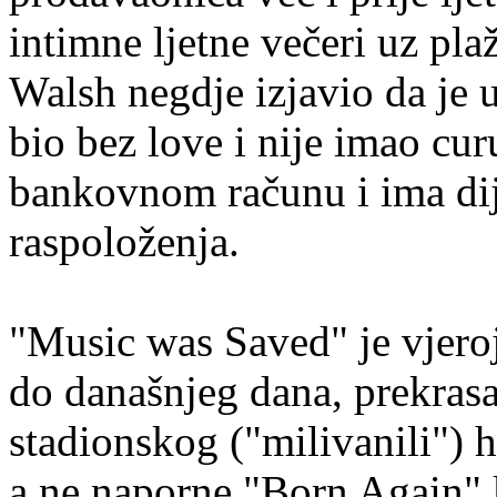
intimne ljetne večeri uz pl
Walsh negdje izjavio da je
bio bez love i nije imao cu
bankovnom računu i ima dij
raspoloženja.
"Music was Saved" je vjeroj
do današnjeg dana, prekrasa
stadionskog ("milivanili") h
a ne naporne "Born Again" k