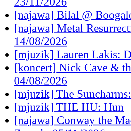
23/11/2026
[najawa] Bilal @ Boogal
[najawa] Metal Resurrec
14/08/2026
[mjuzik] Lauren Lakis: D
[koncert] Nick Cave & t
04/08/2026
[mjuzik] The Suncharms
[mjuzik] THE HU: Hun
[najawa] Conway the Mac