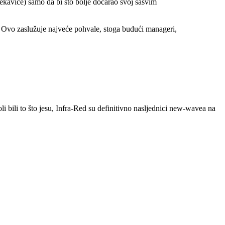
 ekavice) samo da bi što bolje dočarao svoj sasvim
1. Ovo zaslužuje najveće pohvale, stoga budući manageri,
i bili to što jesu, Infra-Red su definitivno nasljednici new-wavea na