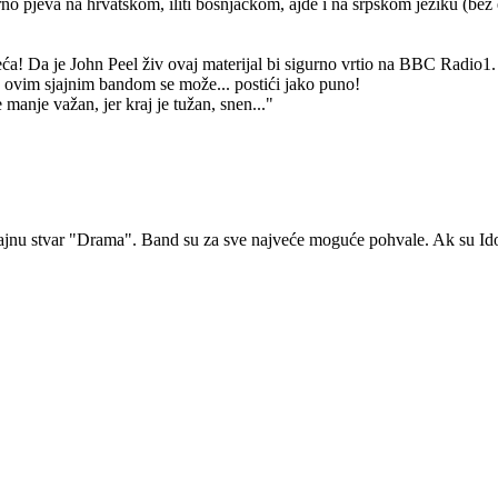
rno pjeva na hrvatskom, iliti bošnjačkom, ajde i na srpskom jeziku (bez
ljeća! Da je John Peel živ ovaj materijal bi sigurno vrtio na BBC Radio
. sa ovim sjajnim bandom se može... postići jako puno!
 manje važan, jer kraj je tužan, snen..."
sjajnu stvar "Drama". Band su za sve najveće moguće pohvale. Ak su Idol