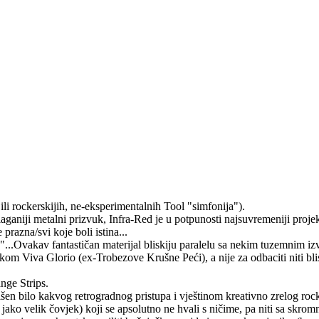
li rockerskijih, ne-eksperimentalnih Tool "simfonija").
aganiji metalni prizvuk, Infra-Red je u potpunosti najsuvremeniji projek
prazna/svi koje boli istina...
ina"...Ovakav fantastičan materijal bliskiju paralelu sa nekim tuzemni
om Viva Glorio (ex-Trobezove Krušne Peći), a nije za odbaciti niti b
nge Strips.
išen bilo kakvog retrogradnog pristupa i vještinom kreativno zrelog roc
i jako velik čovjek) koji se apsolutno ne hvali s ničime, pa niti sa skro