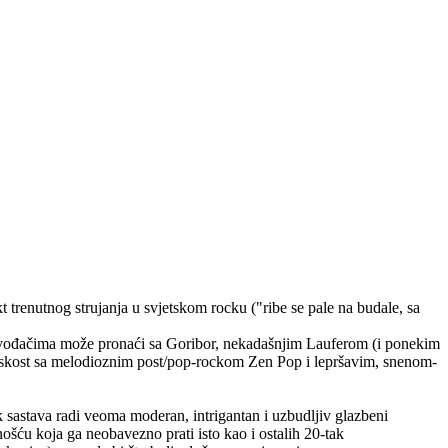
t trenutnog strujanja u svjetskom rocku ("ribe se pale na budale, sa
m izvođačima može pronaći sa Goribor, nekadašnjim Lauferom (i ponekim
liskost sa melodioznim post/pop-rockom Zen Pop i lepršavim, snenom-
k sastava radi veoma moderan, intrigantan i uzbudljiv glazbeni
mnošću koja ga neobavezno prati isto kao i ostalih 20-tak