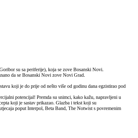
Goribor su sa periferije), koja se zove Bosanski Novi.
 znano da se Bosanski Novi zove Novi Grad.
tavu koji je do prije od nešto više od godinu dana egzistirao pod
cijalni potencijal! Premda su snimci, kako kažu, napravljeni u
pta koji je sastav prikazao. Glazba i tekst koji su
 utjecaja poput Interpol, Beta Band, The Notwist s povremenim