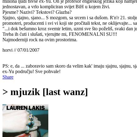
miliona ljudi bivše ex-Yu. On je profesor engleskog jezika koji namje
jednostavan, a vrlo kompliciran svijet BiH u kojem živi.
Pjesme? Nazivi? Tekstovi? Glazba?
Sjajno, sjajno, sjano... S mozgom, sa srcem i sa dušom. R'n'r 21. sto
promoteri, producenti i svi vi koji ste pročitali tekst, ne oklijevajte..
"...i dok bešumno kroz svemir letim, uzmi sve što poželiš, svaki dan je
Treba ih ćuti i slušati, vjerujtte mi, FENOMENALNI SU!!!
Najmoderniji rock na ovim prostorima.
horvi // 07/01/2007
PS: e, da ... zaboravio sam skoro da velim kak' imaju sjajnu, sjajnu, 
ex-Yu području! Sve pohvale!
Share
> mjuzik [last wanz]