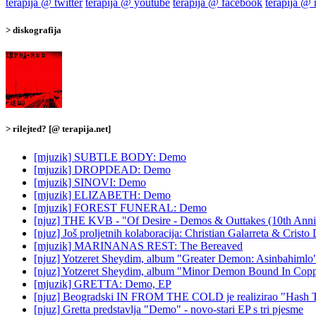
terapija @ twitter
terapija @ youtube
terapija @ facebook
terapija @
> diskografija
> rilejted? [@ terapija.net]
[mjuzik] SUBTLE BODY: Demo
[mjuzik] DROPDEAD: Demo
[mjuzik] SINOVI: Demo
[mjuzik] ELIZABETH: Demo
[mjuzik] FOREST FUNERAL: Demo
[njuz] THE KVB - "Of Desire - Demos & Outtakes (10th Anniv
[njuz] Još proljetnih kolaboracija: Christian Galarreta & Cristo
[mjuzik] MARINANAS REST: The Bereaved
[njuz] Yotzeret Sheydim, album "Greater Demon: Asinbahimlo
[njuz] Yotzeret Sheydim, album "Minor Demon Bound In Cop
[mjuzik] GRETTA: Demo, EP
[njuz] Beogradski IN FROM THE COLD je realizirao "Hash 
[njuz] Gretta predstavlja "Demo" - novo-stari EP s tri pjesme