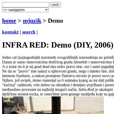
home
>
mjuzik
> Demo
kontakt
|
search
|
INFRA RED: Demo (DIY, 2006)
Jedno od (naj)ugodnijih tuzemnih ovogodišnjih iznenađenja ne pristiže 
Danas je samo stanovnicima dotičnog grada (donekle i stanovnicima 
A o tome da li je taj grad ikad dao neko pravo ime, oni i sami nagađaju
Ne da se "pravo" ime nalazi u njihovom gradu, nego i daleko šire, dok
imenom Sunburn, a nakon promjene članstva otvorio je posve novo pog
Njihov, još uvijek, demo materijal sa 6 snimaka kojeg su mi dali pril
"kućnoj" radinosti, vrlo dobro su obrađeni i detaljno uvježbani i prom
međusobno povezani na najbolji mogući način, Infra-Red je ukalupio 
djelićima stoned-rocka, te ostavštine post-grunge naslijeđa koje su ga