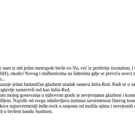
nam iz niti jedne metropole bivše ex-Yu, već iz periferije (uostalom, i 
BiH), okolici Novog i službenicima na šalterima gdje se prevrću novci
...
azuje jedan fantastičan glazbeni uradak sastava Infra-Red. Radi se o sas
lavlje nastavivši rad kao Infra-Red.
ikom mojeg gostovanja u njihovom gradu je nevjerojatan glazbeni i komer
išljeni. Najviše od svega oduševljava iznimna suvremenost čitavog konce
kroz najsuvremeniji indie-rock u rasponu od možda njima i nesvjesnih
jili u bivšem bandu Sunburn.