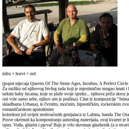
infra + horvi + red
(poput utjecaja Queens Of The Stone Ages, Incubus, A Perfect Circle i
Za razliku od njihovog bivšeg rada koji je mjestimično mogao imati i l
nekim baby facama, koje se plaše svoje sjenke... njihova priča skroz je 
oni vole samo sebe, njihov um je prašina). Citat iz kompozicije "Ist
skladbama Urbana), te čvrstim, moćnim, hipnotičkim, rockerskim zvuk
romantičarskom apstraktnim
koloritom još uvijek neshvaćenih genijalaca iz Labina, banda The Ora
Posve okrenuti ka komponiranju autorslog materijala, ovaj kvartet je l
opus. Vođa, gitarist i pjevač Bajs je vrlo skroman glazbenik (a u stvar