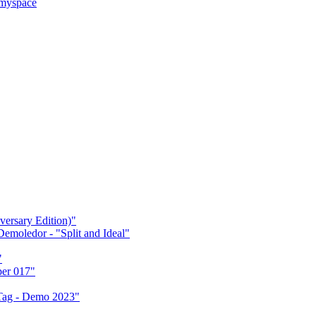
 myspace
ersary Edition)"
 Demoledor - "Split and Ideal"
"
per 017"
Tag - Demo 2023"