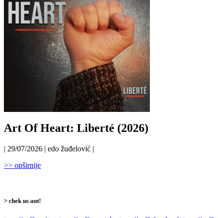
Art Of Heart: Liberté (2026)
| 29/07/2026 | edo žuđelović |
>> opširnije
> chek us aut!