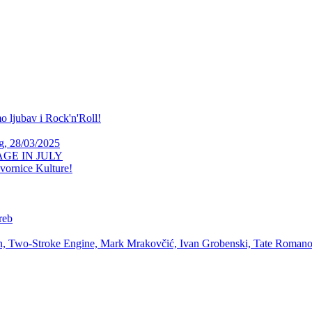
 ljubav i Rock'n'Roll!
 28/03/2025
ARAGE IN JULY
Tvornice Kulture!
reb
 Two-Stroke Engine, Mark Mrakovčić, Ivan Grobenski, Tate Romanov