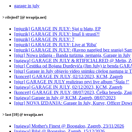
garage in july
> rilejted? [@ terapija.net]
[mjuzik] GARAGE IN JULY: Sjaj u blatu, EP
[mjuzik] GARAGE IN JULY: Imaš li strasti?!
[mjuzik] GARAGE IN JULY: 7
[mjuzik] GARAGE IN JULY: Live at 'Riba'
[mjuzik] GARAGE IN JULY: (Ravno naprijed bez sranja) Samo
[njuz] Nowa izdanja - Banda turizma, nemanja, Garage in July
[najawa] GARAGE IN JULY & RTIFICIALRED @ Melin, Zg,
[njuz] Čestitka od Bojana Đurđevića (Jim July) iz benda G
[njuz] Garage in July objavio video snimku cijelog nastupa iz 
[koncert] GARAGE IN JULY, 02/12/2023, KCM, Zagreb
[njuz] GARAGE IN JULY realizirao prvi live album "Štala !"
[najawa] GARAGE IN JULY, 02/12/2023, KCM, Zagreb
[koncert] GARAGE IN JULY, 08/07/2023, Češka beseda, Zag
[najawa] Garage in July @ KCM, Zagreb, 08/07/2023
[njuz] NOVA IZDANJA: Garage In July, Kurve, Officer Down,
> last [10] @ terapija.net
[najawa] Mother's Finest @ Boogaloo, Zagreb, 23/11/2026
[najawa] Bilal @ Boogaloo, Zagreb, 15/12/2026