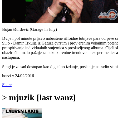
Bojan Đurđević (Garage In July)
Dvije i pol minute prljavo nabrušene riffoidne tutnjave para od pr
Šiljo - Damir Trkulja iz Gatuza čvrstim i provjerenim vokalnim potenc
preispitivanje individualnih smjernica s proslavljenog albuma. Cijeli
obazirući nimalo pažnje za neke kurentne trendove ili eksperimente sa
nastupima.
Singl je za sad dostupan kao digitalno izdanje, poslan je na radio stan
horvi // 24/02/2016
Share
> mjuzik [last wanz]