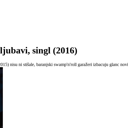
bavi, singl (2016)
2015) nisu ni stišale, baranjski swamp'n'roll garažeri izbacuju glanc no