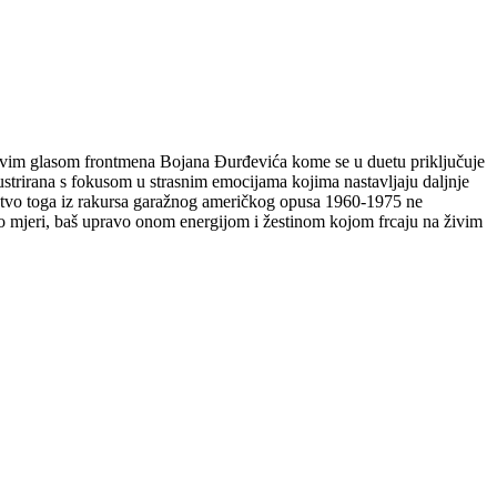
jivim glasom frontmena Bojana Đurđevića kome se u duetu priključuje
ustrirana s fokusom u strasnim emocijama kojima nastavljaju daljnje
mnoštvo toga iz rakursa garažnog američkog opusa 1960-1975 ne
n po mjeri, baš upravo onom energijom i žestinom kojom frcaju na živim