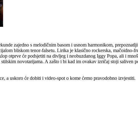
ve sekunde zajedno s melodičnim basom i usnom harmonikom, prepoznatl
ijalom bliskom tenor-falsetu. Lirika je klasično rockerska, mačoidno-fr
 sklop otprve će podsjetiti na divljeg i neobuzdanog Iggy Popa, ali i 
 stilskim novotarijama. A zašto i bi kad im ovakav izričaj stoji salive
ice, a uskoro će dobiti i video-spot o kome ćemo pravodobno izvjestiti.