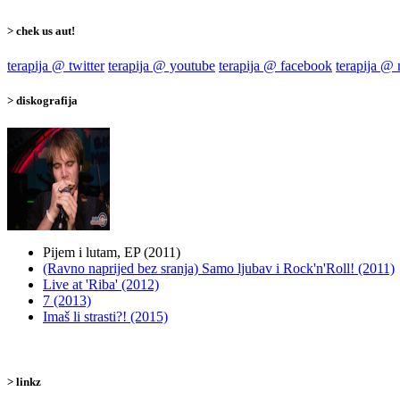
> chek us aut!
terapija @ twitter
terapija @ youtube
terapija @ facebook
terapija @
> diskografija
Pijem i lutam, EP (2011)
(Ravno naprijed bez sranja) Samo ljubav i Rock'n'Roll! (2011)
Live at 'Riba' (2012)
7 (2013)
Imaš li strasti?! (2015)
> linkz