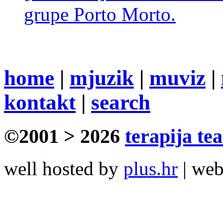
grupe Porto Morto.
home
|
mjuzik
|
muviz
|
kontakt
|
search
©2001 > 2026
terapija te
well hosted by
plus.hr
| we