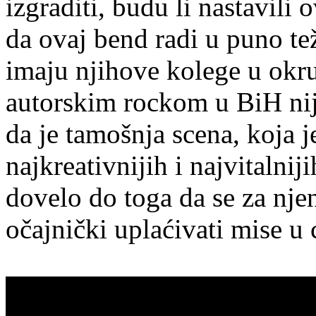
izgraditi, budu li nastavili
da ovaj bend radi u puno t
imaju njihove kolege u okru
autorskim rockom u BiH nij
da je tamošnja scena, koja j
najkreativnijih i najvitalni
dovelo do toga da se za nje
očajnički uplaćivati mise u