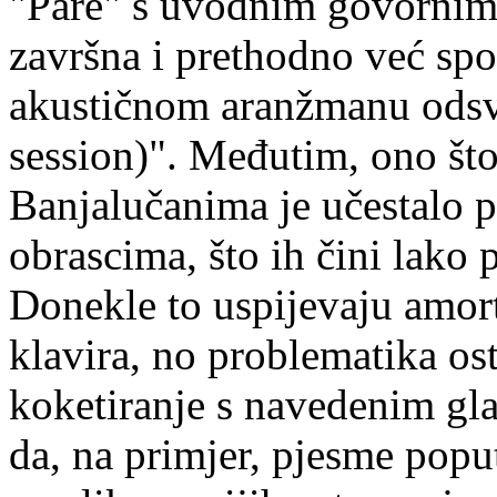
"Pare" s uvodnim govornim 
završna i prethodno već sp
akustičnom aranžmanu ods
session)". Međutim, ono što
Banjalučanima je učestalo p
obrascima, što ih čini lako 
Donekle to uspijevaju amort
klavira, no problematika os
koketiranje s navedenim gl
da, na primjer, pjesme pop