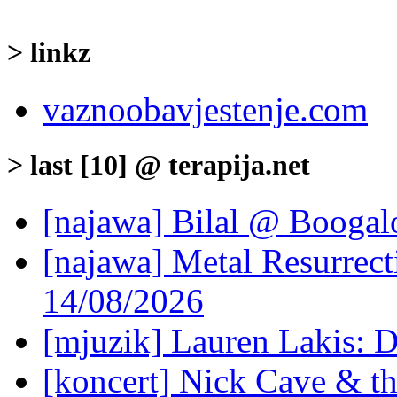
> linkz
vaznoobavjestenje.com
> last [10] @ terapija.net
[najawa] Bilal @ Boogal
[najawa] Metal Resurrec
14/08/2026
[mjuzik] Lauren Lakis: D
[koncert] Nick Cave & t