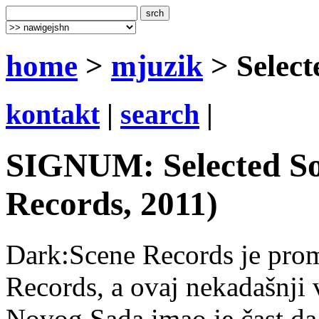
home
>
mjuzik
> Select
kontakt
|
search
|
SIGNUM: Selected So
Records, 2011)
Dark:Scene Records je pro
Records, a ovaj nekadašnji
Novog Sada imao je čast da