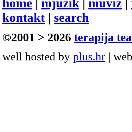
home
|
mjuzik
|
muviz
|
kontakt
|
search
©2001 > 2026
terapija te
well hosted by
plus.hr
| we