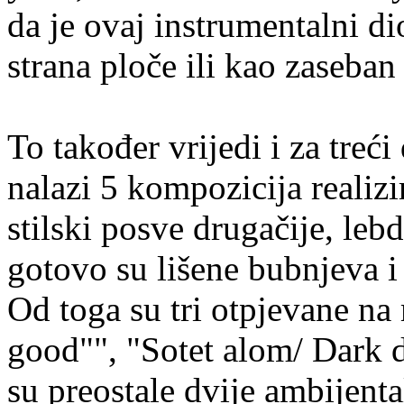
da je ovaj instrumentalni d
strana ploče ili kao zaseban
To također vrijedi i za treć
nalazi 5 kompozicija realiz
stilski posve drugačije, le
gotovo su lišene bubnjeva i 
Od toga su tri otpjevane n
good"", "Sotet alom/ Dark 
su preostale dvije ambijent