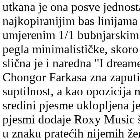
utkana je ona posve jednos
najkopiranijim bas linijama
umjerenim 1/1 bubnjarskim
pegla minimalističke, skoro
slična je i naredna "I dream
Chongor Farkasa zna zaputi
suptilnost, a kao opozicija 
sredini pjesme uklopljena 
pjesmi dodaje Roxy Music š
u znaku pratećih nijemih že