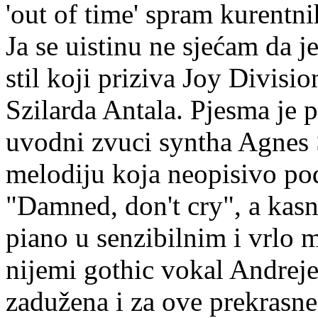
'out of time' spram kurentn
Ja se uistinu ne sjećam da j
stil koji priziva Joy Divis
Szilarda Antala. Pjesma je 
uvodni zvuci syntha Agnes S
melodiju koja neopisivo pod
"Damned, don't cry", a kasni
piano u senzibilnim i vrlo 
nijemi gothic vokal Andreje
zadužena i za ove prekrasne