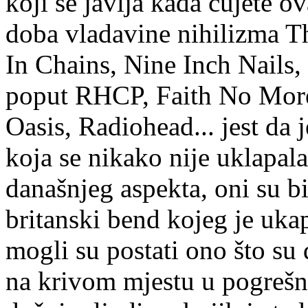
koji se javlja kada čujete o
doba vladavine nihilizma Th
In Chains, Nine Inch Nails,
poput RHCP, Faith No More
Oasis, Radiohead... jest da 
koja se nikako nije uklapal
današnjeg aspekta, oni su bil
britanski bend kojeg je ukap
mogli su postati ono što su d
na krivom mjestu u pogrešno