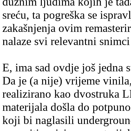
dužnim ljudima kojih je ta
sreću, ta pogreška se isprav
zakašnjenja ovim remasteri
nalaze svi relevantni snimci
E, ima sad ovdje još jedna s
Da je (a nije) vrijeme vinil
realizirano kao dvostruka L
materijala došla do potpunog 
koji bi naglasili undergroun