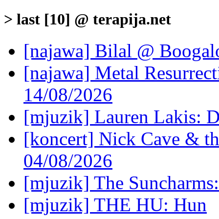
> last [10] @ terapija.net
[najawa] Bilal @ Boogal
[najawa] Metal Resurrec
14/08/2026
[mjuzik] Lauren Lakis: D
[koncert] Nick Cave & t
04/08/2026
[mjuzik] The Suncharms
[mjuzik] THE HU: Hun