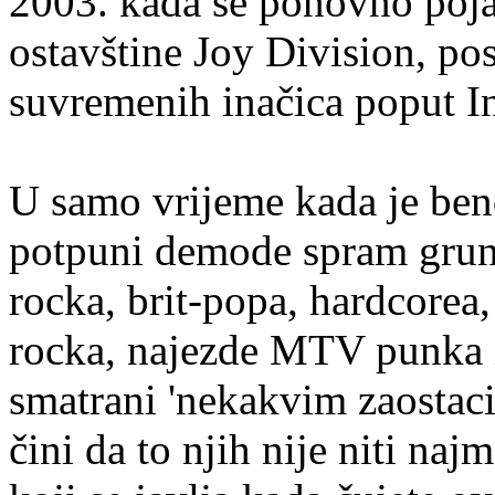
2003. kada se ponovno poja
ostavštine Joy Division, po
suvremenih inačica poput In
U samo vrijeme kada je bend 
potpuni demode spram grunge
rocka, brit-popa, hardcorea,
rocka, najezde MTV punka i 
smatrani 'nekakvim zaostacim
čini da to njih nije niti naj