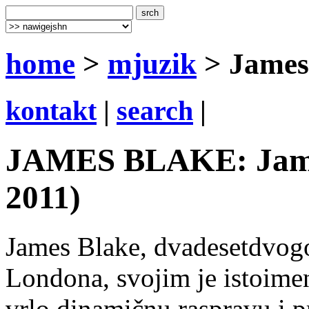
home
>
mjuzik
> James
kontakt
|
search
|
JAMES BLAKE: James
2011)
James Blake, dvadesetdvogo
Londona, svojim je istoim
vrlo dinamičnu raspravu i p