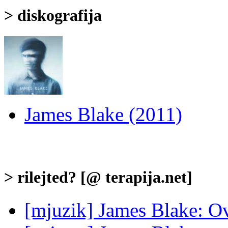
> diskografija
James Blake (2011)
> rilejted? [@ terapija.net]
[mjuzik] James Blake: O