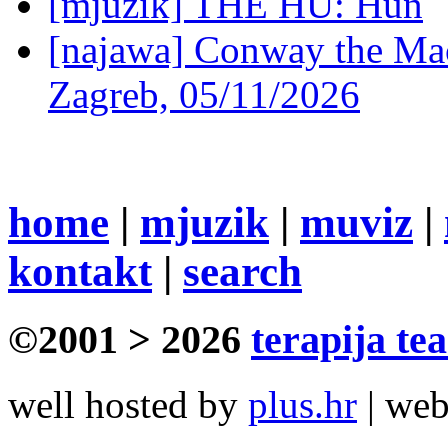
[mjuzik] THE HU: Hun
[najawa] Conway the Mac
Zagreb, 05/11/2026
home
|
mjuzik
|
muviz
|
kontakt
|
search
©2001 > 2026
terapija te
well hosted by
plus.hr
| we