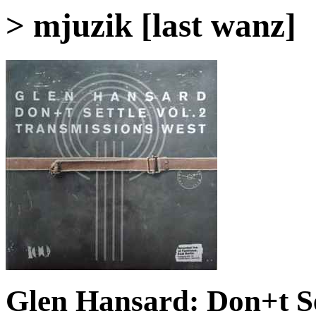
> mjuzik [last wanz]
Glen Hansard: Don+t Set