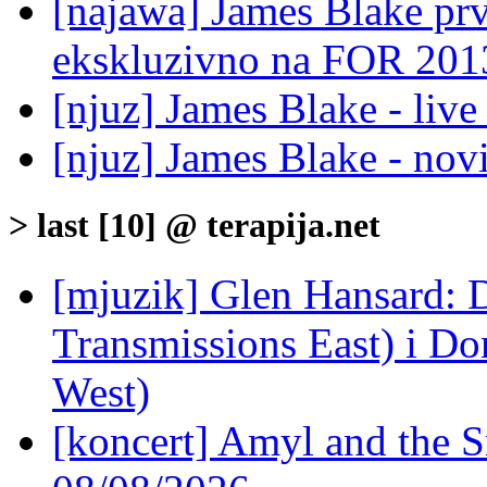
[najawa] James Blake prv
ekskluzivno na FOR 2013
[njuz] James Blake - liv
[njuz] James Blake - nov
> last [10] @ terapija.net
[mjuzik] Glen Hansard: D
Transmissions East) i Don
West)
[koncert] Amyl and the S