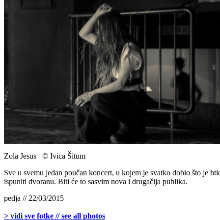
Zola Jesus © Ivica Šitum
Sve u svemu jedan poučan koncert, u kojem je svatko dobio što je htio,
ispuniti dvoranu. Biti će to sasvim nova i drugačija publika.
pedja // 22/03/2015
> vidi sve fotke // see all photos