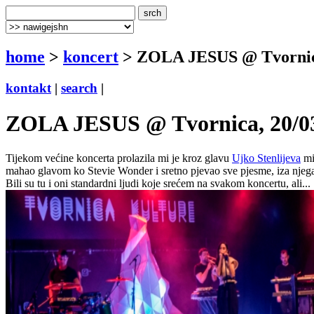
home
>
koncert
> ZOLA JESUS @ Tvornica
kontakt
|
search
|
ZOLA JESUS @ Tvornica, 20/0
Tijekom većine koncerta prolazila mi je kroz glavu
Ujko Stenlijeva
mi
mahao glavom ko Stevie Wonder i sretno pjevao sve pjesme, iza njega
Bili su tu i oni standardni ljudi koje srećem na svakom koncertu, ali...