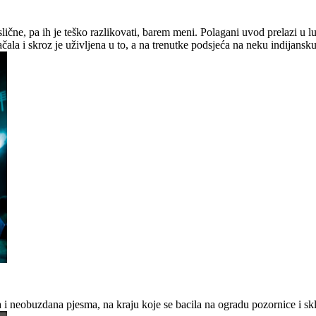
čne, pa ih je teško razlikovati, barem meni. Polagani uvod prelazi u ludi
ačala i skroz je uživljena u to, a na trenutke podsjeća na neku indijans
vlja i neobuzdana pjesma, na kraju koje se bacila na ogradu pozornice i s