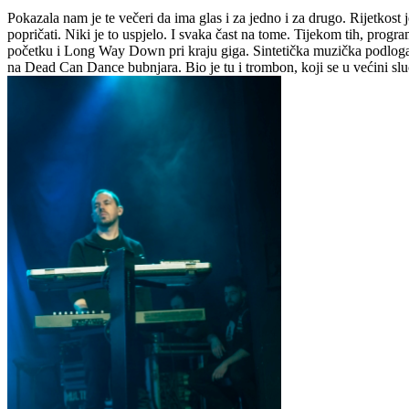
Pokazala nam je te večeri da ima glas i za jedno i za drugo. Rijetkost 
popričati. Niki je to uspjelo. I svaka čast na tome. Tijekom tih, prog
početku i Long Way Down pri kraju giga. Sintetička muzička podloga ko
na Dead Can Dance bubnjara. Bio je tu i trombon, koji se u većini sluč