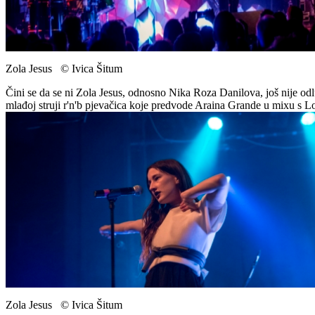
Zola Jesus © Ivica Šitum
Čini se da se ni Zola Jesus, odnosno Nika Roza Danilova, još nije odlu
mlađoj struji r'n'b pjevačica koje predvode Araina Grande u mixu s Lord
Zola Jesus © Ivica Šitum