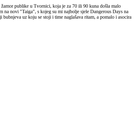
ni žamor publike u Tvornici, koja je za 70 ili 90 kuna došla malo
skom na novi "Taiga", s kojeg su mi najbolje sjele Dangerous Days na
 bubnjeva uz koju se stoji i time naglašava ritam, a pomalo i asocira