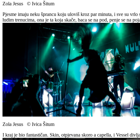
Zola Jesus © Ivica Šitum
Pjesme imaju neku šprancu koju uloviš kroz par minuta, i sve su vrlo sli
ludim trenucima, ona je ta koja skače, baca se na pod, penje se na poj
Zola Jesus © Ivica Šitum
I kraj je bio fantastičan. Skin, otpjevana skoro a capella, i Vessel di