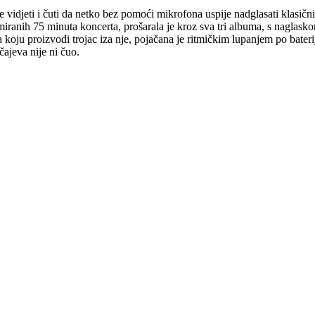
je vidjeti i čuti da netko bez pomoći mikrofona uspije nadglasati klasič
ramiranih 75 minuta koncerta, prošarala je kroz sva tri albuma, s nagla
ju proizvodi trojac iza nje, pojačana je ritmičkim lupanjem po bateriji
ajeva nije ni čuo.