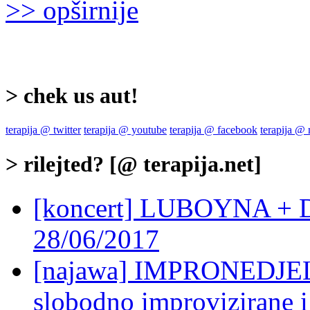
>> opširnije
> chek us aut!
terapija @ twitter
terapija @ youtube
terapija @ facebook
terapija @
> rilejted? [@ terapija.net]
[koncert] LUBOYNA + D
28/06/2017
[najawa] IMPRONEDJELJ
slobodno improvizirane 