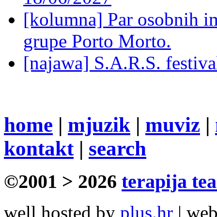
[kolumna] Par osobnih 
grupe Porto Morto.
[najawa] S.A.R.S. festiv
home
|
mjuzik
|
muviz
|
kontakt
|
search
©2001 > 2026
terapija te
well hosted by
plus.hr
| we