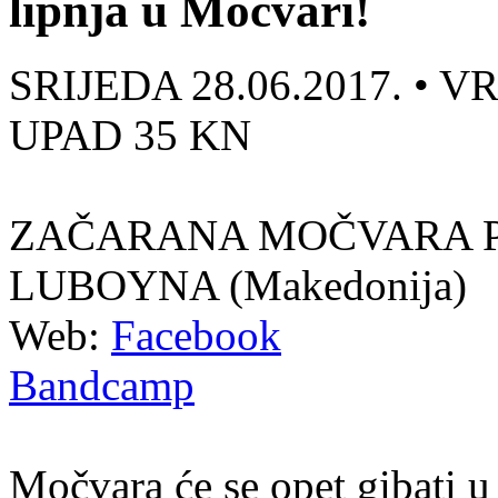
lipnja u Močvari!
SRIJEDA 28.06.2017. • V
UPAD 35 KN
ZAČARANA MOČVARA P
LUBOYNA (Makedonija)
Web:
Facebook
Bandcamp
Močvara će se opet gibati 