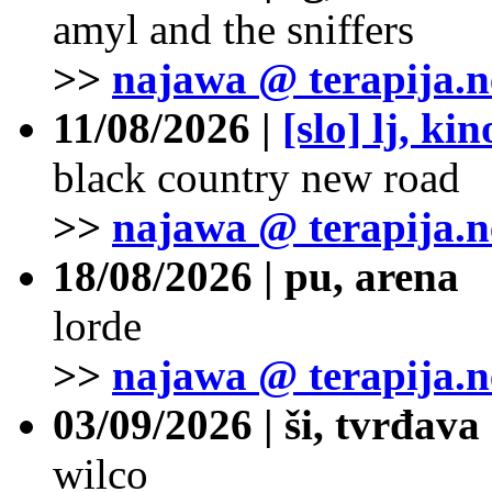
amyl and the sniffers
>>
najawa @ terapija.n
11/08/2026 |
[slo] lj, ki
black country new road
>>
najawa @ terapija.n
18/08/2026 | pu, arena
lorde
>>
najawa @ terapija.n
03/09/2026 | ši, tvrđava
wilco