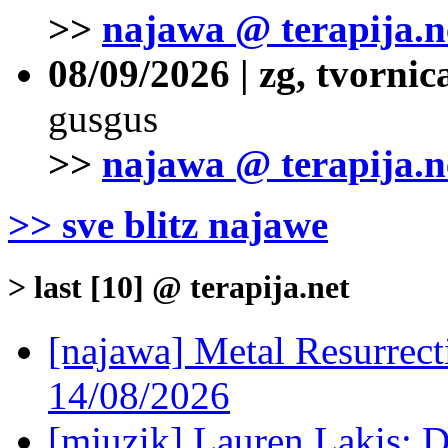
>>
najawa @ terapija.n
08/09/2026 | zg, tvornic
gusgus
>>
najawa @ terapija.n
>> sve blitz najawe
> last [10] @ terapija.net
[najawa] Metal Resurrec
14/08/2026
[mjuzik] Lauren Lakis: D