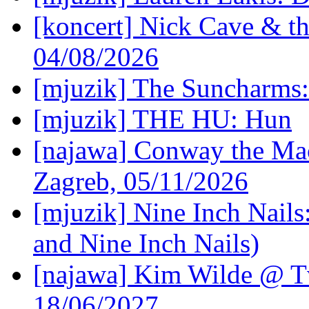
[koncert] Nick Cave & t
04/08/2026
[mjuzik] The Suncharms
[mjuzik] THE HU: Hun
[najawa] Conway the Mac
Zagreb, 05/11/2026
[mjuzik] Nine Inch Nails
and Nine Inch Nails)
[najawa] Kim Wilde @ Tv
18/06/2027