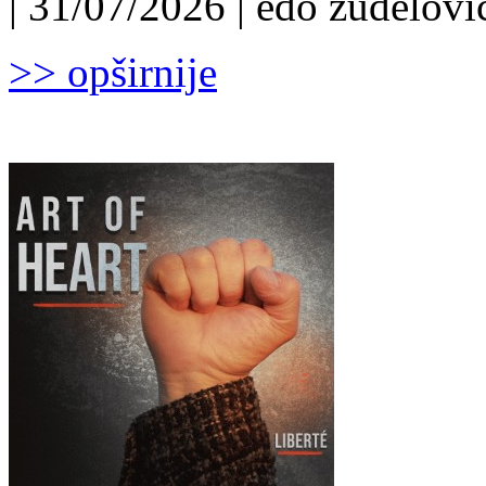
| 31/07/2026 | edo žuđelović
>> opširnije