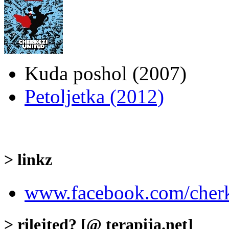
Kuda poshol (2007)
Petoljetka (2012)
> linkz
www.facebook.com/cher
> rilejted? [@ terapija.net]