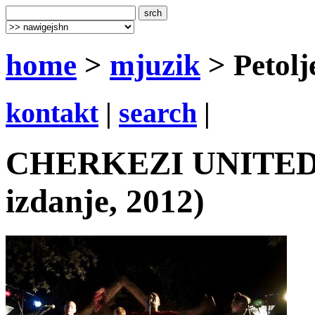
home
>
mjuzik
> Petolj
kontakt
|
search
|
CHERKEZI UNITED: P
izdanje, 2012)