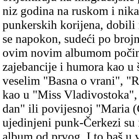
niz godina na ruskom i nika
punkerskih korijena, dobili 
se napokon, sudeći po brojn
ovim novim albumom počinj
zajebancije i humora kao u
veselim "Basna o vrani", "Ra
kao u "Miss Vladivostoka", a
dan" ili povijesnoj "Maria 
ujedinjeni punk-Čerkezi su n
album od prvog. I to baš u