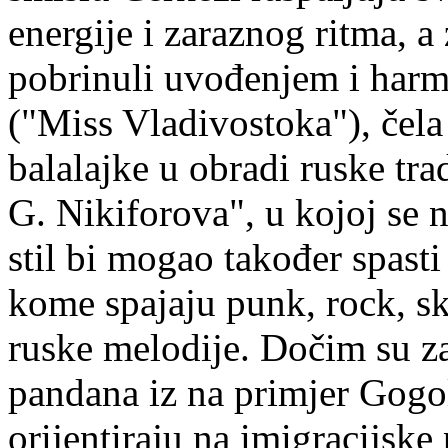
energije i zaraznog ritma, a
pobrinuli uvođenjem i har
("Miss Vladivostoka"), čela
balalajke u obradi ruske tr
G. Nikiforova", u kojoj se 
stil bi mogao također spasti
kome spajaju punk, rock, sk
ruske melodije. Dočim su za
pandana iz na primjer Gogol
orijentiraju na imigracijsk