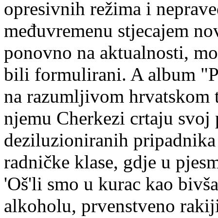
opresivnih režima i neprave
međuvremenu stjecajem novo
ponovno na aktualnosti, mož
bili formulirani. A album "
na razumljivom hrvatskom t
njemu Cherkezi crtaju svoj 
deziluzioniranih pripadnika
radničke klase, gdje u pjes
'Oš'li smo u kurac kao bivša
alkoholu, prvenstveno rakiji