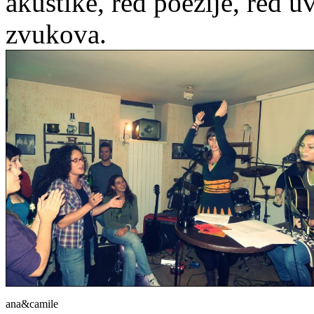
akustike, red poezije, red u
zvukova.
ana&camile