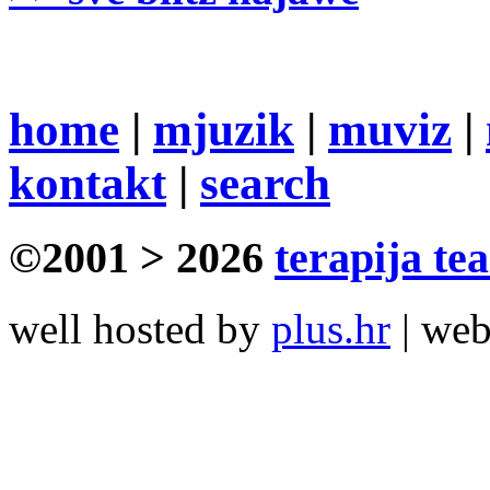
home
|
mjuzik
|
muviz
|
kontakt
|
search
©2001 > 2026
terapija te
well hosted by
plus.hr
| we