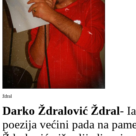
ždral
Darko Ždralović Ždral
- I
poezija većini pada na pam