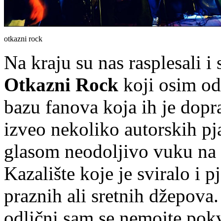
otkazni rock
Na kraju su nas rasplesali 
Otkazni Rock
koji osim od
bazu fanova koja ih je dopra
izveo nekoliko autorskih p
glasom neodoljivo vuku na P
Kazalište koje je sviralo i 
praznih ali sretnih džepova.
odlični sam se nemojte pokv