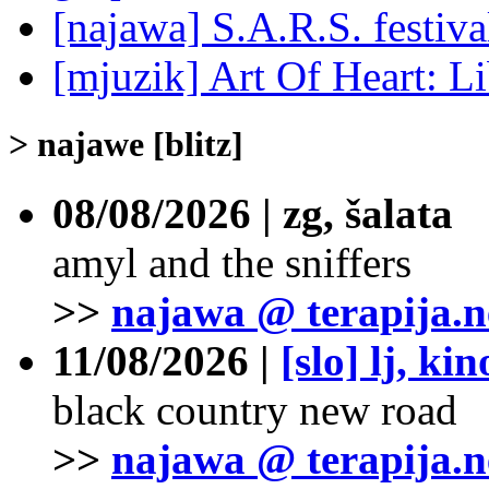
[najawa] S.A.R.S. festiv
[mjuzik] Art Of Heart: Li
> najawe [blitz]
08/08/2026 | zg, šalata
amyl and the sniffers
>>
najawa @ terapija.n
11/08/2026 |
[slo] lj, ki
black country new road
>>
najawa @ terapija.n