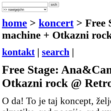
home
>
koncert
> Free 
machine + Otkazni rock
kontakt
|
search
|
Free Stage: Ana&Cam
Otkazni rock @ Retro
O da! To je taj koncept, žel