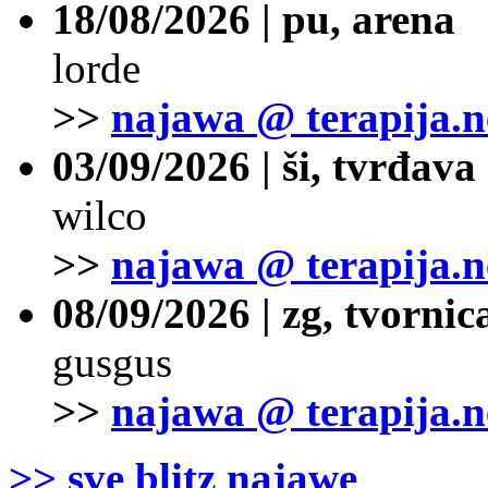
18/08/2026 | pu, arena
lorde
>>
najawa @ terapija.n
03/09/2026 | ši, tvrđava
wilco
>>
najawa @ terapija.n
08/09/2026 | zg, tvornic
gusgus
>>
najawa @ terapija.n
>> sve blitz najawe