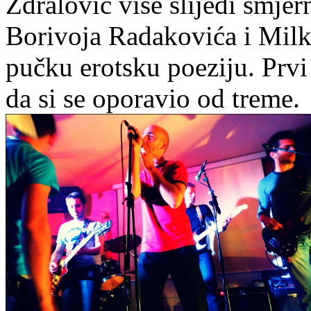
Ždralović više slijedi smjer
Borivoja Radakovića i Milk
pučku erotsku poeziju. Prvi
da si se oporavio od treme.