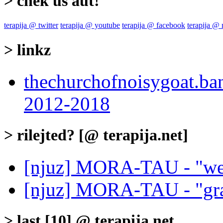
> chek us aut!
terapija @ twitter
terapija @ youtube
terapija @ facebook
terapija @
> linkz
thechurchofnoisygoat.ba
2012-2018
> rilejted? [@ terapija.net]
[njuz] MORA-TAU - "wel
[njuz] MORA-TAU - "gray
> last [10] @ terapija.net