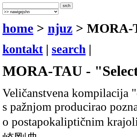
home
>
njuz
> MORA-TA
kontakt
|
search
|
MORA-TAU - "Select
Veličanstvena kompilacija "
s pažnjom producirao poznat
o postapokaliptičnim krajol