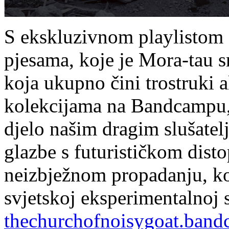
S ekskluzivnom playlistom 
pjesama, koje je Mora-tau s
koja ukupno čini trostruki 
kolekcijama na Bandcampu,
djelo našim dragim slušatel
glazbe s futurističkom disto
neizbježnom propadanju, koj
svjetskoj eksperimentalnoj 
thechurchofnoisygoat.band