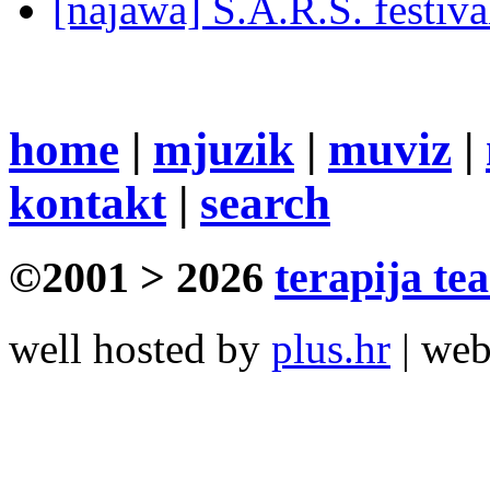
[najawa] S.A.R.S. festiv
home
|
mjuzik
|
muviz
|
kontakt
|
search
©2001 > 2026
terapija te
well hosted by
plus.hr
| we