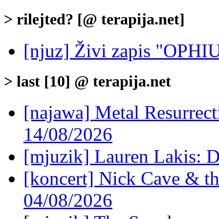
> rilejted? [@ terapija.net]
[njuz] Živi zapis "OP
> last [10] @ terapija.net
[najawa] Metal Resurrec
14/08/2026
[mjuzik] Lauren Lakis: D
[koncert] Nick Cave & t
04/08/2026