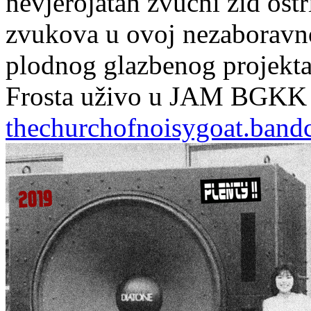
nevjerojatan zvučni zid oštr
zvukova u ovoj nezaboravn
plodnog glazbenog projekt
Frosta uživo u JAM BGKK 
thechurchofnoisygoat.ban