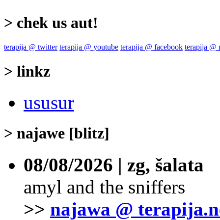
> chek us aut!
terapija @ twitter
terapija @ youtube
terapija @ facebook
terapija @
> linkz
ususur
> najawe [blitz]
08/08/2026 | zg, šalata
amyl and the sniffers
>>
najawa @ terapija.n