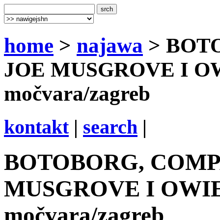
home
>
najawa
> BOT
JOE MUSGROVE I OW
močvara/zagreb
kontakt
|
search
|
BOTOBORG, COMP
MUSGROVE I OWIE 
močvara/zagreb