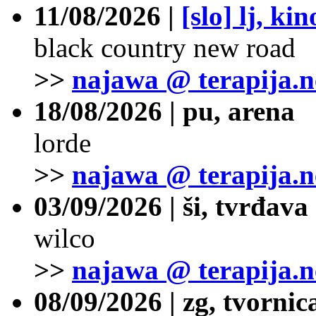
11/08/2026 |
[slo] lj, ki
black country new road
>>
najawa @ terapija.n
18/08/2026 | pu, arena
lorde
>>
najawa @ terapija.n
03/09/2026 | ši, tvrđava
wilco
>>
najawa @ terapija.n
08/09/2026 | zg, tvornic