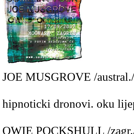
JOE MUSGROVE /austral.
hipnoticki dronovi. oku lij
OWIE POCKSHULL /zagr.