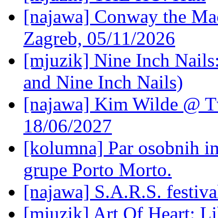
[najawa] Conway the Mac
Zagreb, 05/11/2026
[mjuzik] Nine Inch Nails
and Nine Inch Nails)
[najawa] Kim Wilde @ Tv
18/06/2027
[kolumna] Par osobnih 
grupe Porto Morto.
[najawa] S.A.R.S. festiv
[mjuzik] Art Of Heart: Li