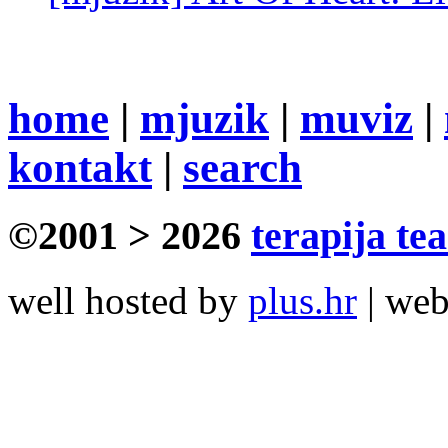
home
|
mjuzik
|
muviz
|
kontakt
|
search
©2001 > 2026
terapija te
well hosted by
plus.hr
| we