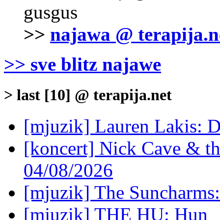
gusgus
>>
najawa @ terapija.n
>> sve blitz najawe
> last [10] @ terapija.net
[mjuzik] Lauren Lakis: D
[koncert] Nick Cave & t
04/08/2026
[mjuzik] The Suncharms
[mjuzik] THE HU: Hun