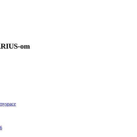
UARIUS-om
 myspace
26