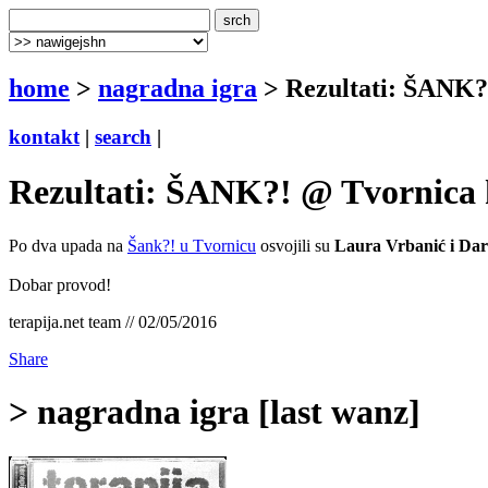
home
>
nagradna igra
> Rezultati: ŠANK?!
kontakt
|
search
|
Rezultati: ŠANK?! @ Tvornica k
Po dva upada na
Šank?! u Tvornicu
osvojili su
Laura Vrbanić i Dar
Dobar provod!
terapija.net team // 02/05/2016
Share
> nagradna igra [last wanz]