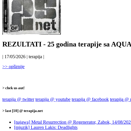
REZULTATI - 25 godina terapije sa AQ
| 17/05/2026 | terapija |
>> opširnije
> chek us aut!
terapija @ twitter
terapija @ youtube
terapija @ facebook
terapija @
> last [10] @ terapija.net
[najawa] Metal Resurrection @ Regenerator, Zabok, 14/08/20
[mjuzik] Lauren Lakis: Deadlights